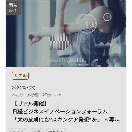
開催
終了
リアル
2024/3/7(木)
ベルサール汐留 2FホールA
【リアル開催】
日経ビジネスイノベーションフォーラム
「犬の皮膚にも”スキンケア発想”を」 ～専
門医が推奨する最新メソッド～
ペット
健康
参加無料