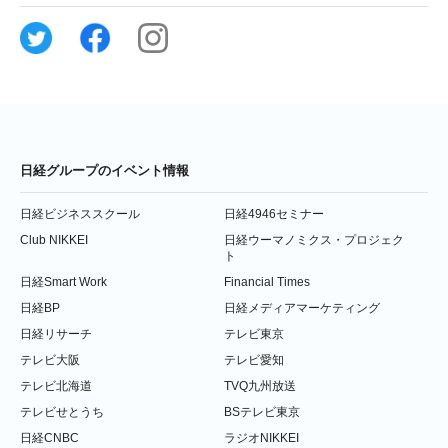
日経グループのイベント情報
日経ビジネススクール
日経4946セミナー
Club NIKKEI
日経ウーマノミクス・プロジェク
ト
日経Smart Work
Financial Times
日経BP
日経メディアマーケティング
日経リサーチ
テレビ東京
テレビ大阪
テレビ愛知
テレビ北海道
TVQ九州放送
テレビせとうち
BSテレビ東京
日経CNBC
ラジオNIKKEI