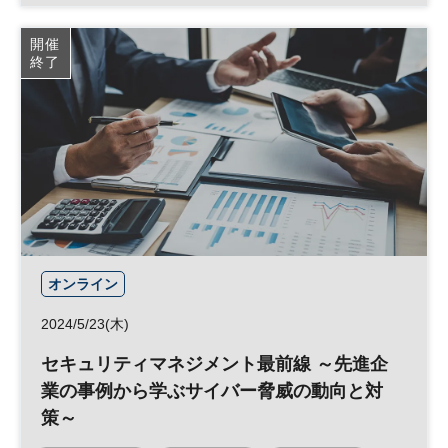
リスク管理
サイバーセキュリティ
開催
終了
リスクマネジメント
個人情報
サイバー攻撃
日経メッセプレミアム・カンファレンス・シリーズ
日経プレミアム・カンファレンス・シリーズ
オンライン
2024/5/23(木)
セキュリティマネジメント最前線 ～先進企
業の事例から学ぶサイバー脅威の動向と対
策～