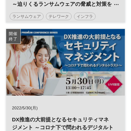
～迫りくるランサムウェアの脅威と対策を
徹底解説～
ランサムウェア
テレワーク
インフラ
サイバー攻撃
サプライチェーン
開催
終了
日経オンラインセミナー
2022/5/30(月)
DX推進の大前提となるセキュリティマネ
ジメント ～コロナ下で問われるデジタルト