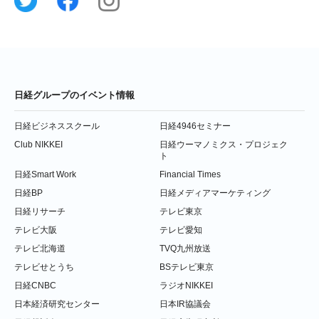
日経グループのイベント情報
日経ビジネススクール
日経4946セミナー
Club NIKKEI
日経ウーマノミクス・プロジェク
ト
日経Smart Work
Financial Times
日経BP
日経メディアマーケティング
日経リサーチ
テレビ東京
テレビ大阪
テレビ愛知
テレビ北海道
TVQ九州放送
テレビせとうち
BSテレビ東京
日経CNBC
ラジオNIKKEI
日本経済研究センター
日本IR協議会