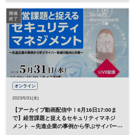
リスク管理
テレワーク
リスクマネジメント
開催
終了
サイバー攻撃
参加無料
日経メッセプレミアム・カンファレンス・シリーズ
プレミアム・カンファレンス・シリーズ
オンライン
2023/5/31(水)
【アーカイブ動画配信中！6月16日17:00ま
で】経営課題と捉えるセキュリティマネジ
メント ～先進企業の事例から学ぶサイバー
脅威の動向と対策～