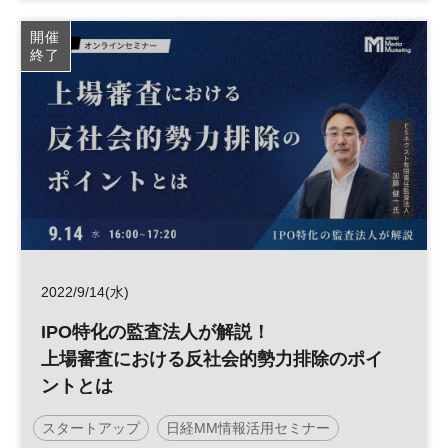
沖縄
日経イノベーション・ミートアップ
開催
終了
イノベーション
デジタルトランスフォーメーション
テクノロジー
デジタル
オープンイノベーション
平日夜開催
ベンチャー
2022/9/14(水)
IPO特化の監査法人が解説！
上場審査における反社会的勢力排除のポイ
ントとは
スタートアップ
日経MM情報活用セミナー