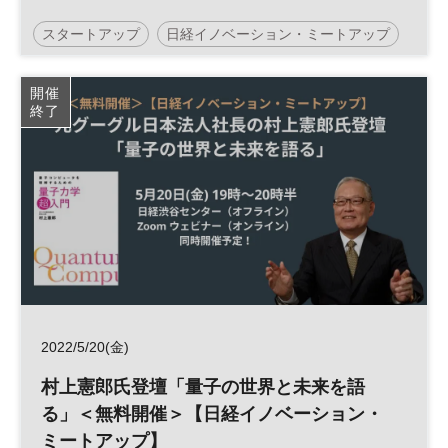
口氏、SBIインベストメントＣＶＣ事業部
スタートアップ
日経イノベーション・ミートアップ
長・加藤氏登壇＜日経イノベーション・ミ
ートアップ＞
ベンチャーキャピタル
イノベーション
開催
終了
日経渋谷センター
オープンイノベーション
平日夜開催
ベンチャー
2022/5/20(金)
村上憲郎氏登壇「量子の世界と未来を語
る」＜無料開催＞【日経イノベーション・
ミートアップ】