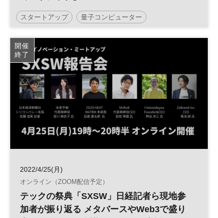
スタートアップ
量子コンピューター
日経イノベーション・ミートアップ
イノベーション
開催
終了
平日夜開催
ベンチャー
2022/4/25(月)
オンライン（ZOOM配信予定）
テックの祭典「SXSW」日経記者ら現地参
加者が振り返る メタバースやWeb3で盛り