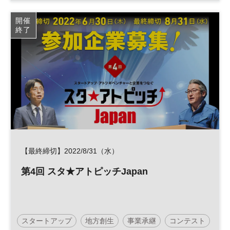
イノベーション
新規事業
DX
参加無料
開催
終了
オープンイノベーション
平日夜開催
ベンチャー
【最終締切】2022/8/31（水）
第4回 スタ★アトピッチJapan
スタートアップ
地方創生
事業承継
コンテスト