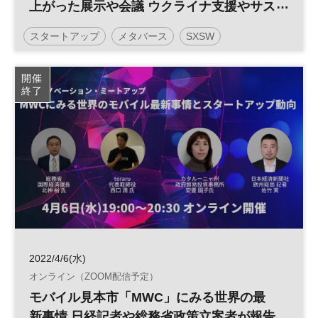
上がった展示や会議 ウクライナ支援やサス
テナビリティーも話題 【無料開催】◆日経
スタートアップ
メタバース
SXSW
イノベーション・ミートアップ◆
日経イノベーション・ミートアップ
イノベーション
開催
終了
テクノロジー
新規事業
オープンイノベーション
平日夜開催
ベンチャー
2022/4/6(水)
オンライン（ZOOM配信予定）
モバイル見本市「MWC」にみる世界の最
新事情 日経記者や総務省政策立案者が報告