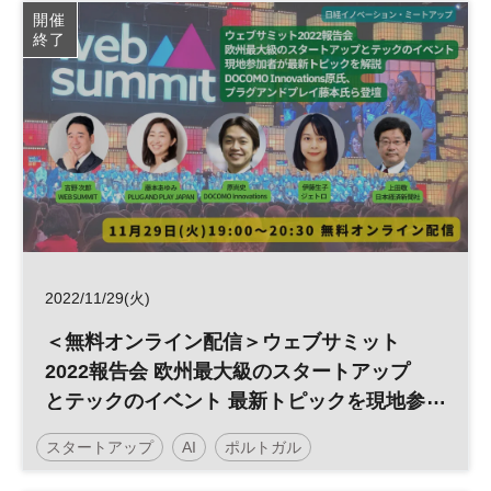
テクノロジー
ヘルスケア
開催
終了
2022/11/29(火)
＜無料オンライン配信＞ウェブサミット
2022報告会 欧州最大級のスタートアップ
とテックのイベント 最新トピックを現地参
加者が報告 ウェブサミット吉野氏、プラグ
スタートアップ
AI
ポルトガル
アンドプレイ藤本氏ら登壇 ◆日経イノベー
ション・ミートアップ◆