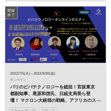
沖縄
日経イノベーション・ミートアップ
開催
終了
ベンチャーキャピタル
イノベーション
デジタルトランスフォーメーション
テクノロジー
起業
デジタル
参加無料
平日夜開催
ベンチャー
2022/7/5(火)～2022/9/30(金)
オンライン
パリのビバテクノロジーを総括！宮坂東京
都副知事、尾原和啓氏、日経支局長ら登
壇！ マクロン大統領の戦略、アフリカのス
タートアップ動向、仮想通貨やＮＦＴはど
スタートアップ
フランス