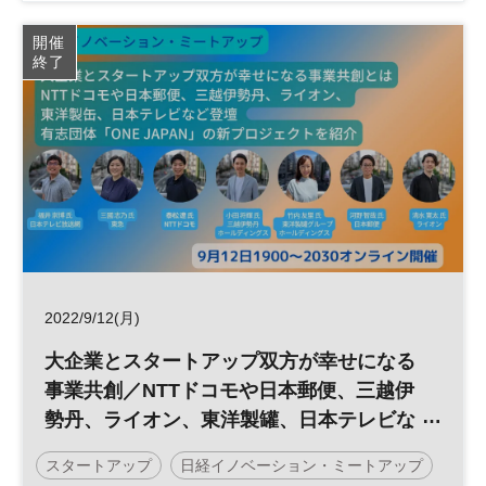
参加無料
開催
終了
2022/9/12(月)
大企業とスタートアップ双方が幸せになる
事業共創／NTTドコモや日本郵便、三越伊
勢丹、ライオン、東洋製罐、日本テレビな
どが議論【無料オンライン配信】◆日経イ
スタートアップ
日経イノベーション・ミートアップ
ノベーション・ミートアップ