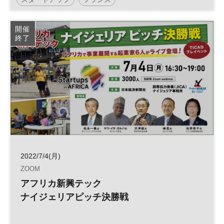
う取り上げられたのか 大企業の新規事業
やオープン・イノベーション、自治体の政
日経イノベーション・ミートアップ
イノベーション
開催
策担当者におすすめ
終了
アフリカ
パリ
オープンイノベーション
ベンチャー
2022/7/4(月)
ZOOM
アフリカ新興テック
ナイジェリアピッチ決勝戦