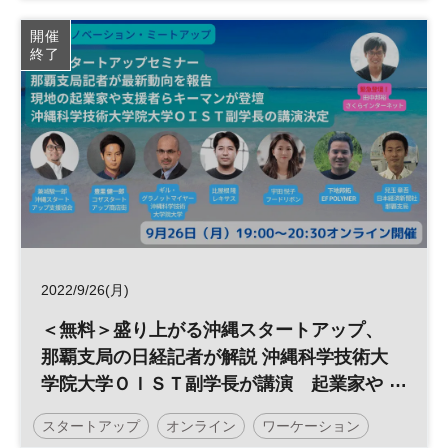
開催
終了
2022/9/26(月)
＜無料＞盛り上がる沖縄スタートアップ、
那覇支局の日経記者が解説 沖縄科学技術大
学院大学ＯＩＳＴ副学長が講演 起業家や
支援者らキーマンが登壇 ◇日経イノベーシ
スタートアップ
オンライン
ワーケーション
ョン・ミートアップ