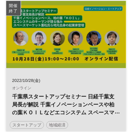
日経イノベーション・ミートアップ
イノベーション
開催
終了
人工知能
DX
オープンイノベーション
平日夜開催
ベンチャー
2022/10/28(金)
オンライン
千葉県スタートアップセミナー 日経千葉支
局長が解説 千葉イノベーションベースや柏
の葉ＫＯＩＬなどエコシステム スペースマ
ーケット重松氏ら地元出身経営者も登壇 ◆
スタートアップ
地域経済
日経イノベーション・ミートアップ◆