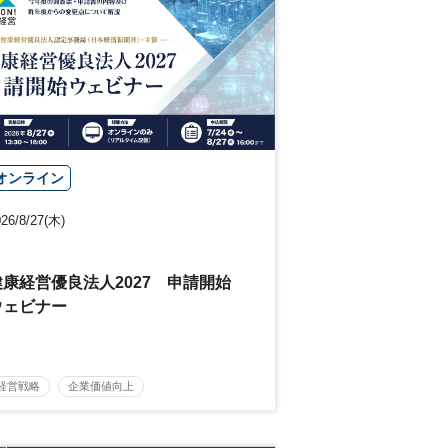
オンライン
26/8/27(木)
健康経営優良法人2027 申請開始
ウェビナー
経営戦略
企業価値向上
健康経営優良法人
無料
人的資本