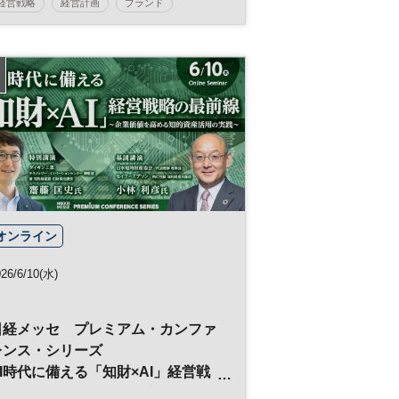
経営戦略
経営計画
ブランド
マーケティング
ブランディング
グローバル
参加無料
オンライン
26/6/10(水)
日経メッセ プレミアム・カンファ
レンス・シリーズ
AI時代に備える「知財×AI」経営戦
略の最前線～企業価値を高める知的