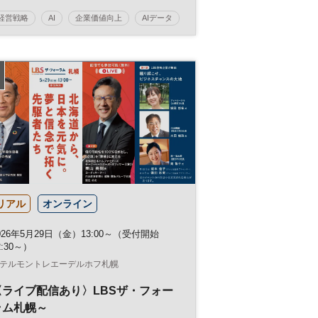
資産活用の実践～
経営戦略
AI
企業価値向上
AIデータ
知財
事業戦略
データ
バックオフィス
参加無料
日経メッセプレミアム・カンファレンス・シリー
ズ
リアル
オンライン
026年5月29日（金）13:00～（受付開始
2:30～）
テルモントレエーデルホフ札幌
〈ライブ配信あり〉LBSザ・フォー
ラム札幌～