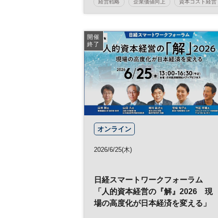
経営戦略
企業価値向上
資本コスト経営
経営企画
日経バリューサーチ
参加無料
開催
終了
オンライン
2026/6/25(木)
日経スマートワークフォーラム
「人的資本経営の『解』2026 現
場の高度化が日本経済を変える」