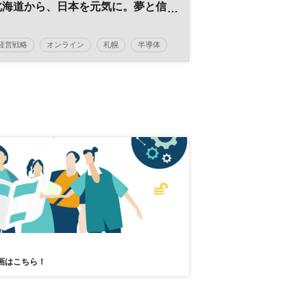
北海道から、日本を元気に。夢と信
念で拓く先駆者たち
経営戦略
オンライン
札幌
半導体
LBSザ・フォーラム
地方創生
経営
北海道
地域活性化
組織
参加無料
企業経営
画はこちら！