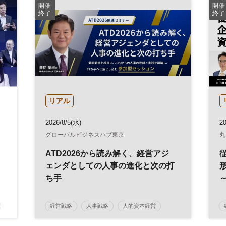
ESG
SDGs
参加無料
開催
開催
終了
終了
リアル
2026/8/5(水)
20
グローバルビジネスハブ東京
丸
ATD2026から読み解く、経営アジ
ェンダとしての人事の進化と次の打
ち手
経営戦略
人事戦略
人的資本経営
人事
人材
人材開発
参加無料