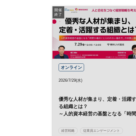
開催
終了
オンライン
2026/7/29(水)
優秀な人材が集まり、定着・活躍
る組織とは？
～人的資本経営の基盤となる「時
や場所にとらわれない働き方」の
質と課題～
経営戦略
従業員エンゲージメント