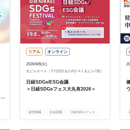
リアル
オンライン
2026/9/8(火)
20
丸ビルホール（千代田区丸の内2-4-1 丸ビル7階）
日経SDGs/ESG会議
＜日経SDGsフェス大丸有2026＞
経営戦略
社会課題
日経SDGsフェス
日経SDGsフォーラム
サステナブル