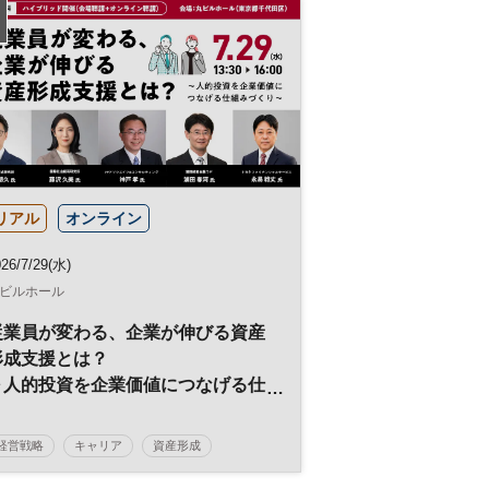
ウェルビーイング
健康
健康経営
リアル
オンライン
26/7/29(水)
ビルホール
従業員が変わる、企業が伸びる資産
形成支援とは？
～人的投資を企業価値につなげる仕
組みづくり～
経営戦略
キャリア
資産形成