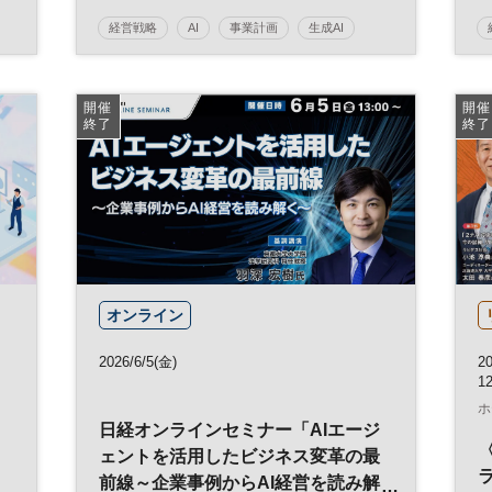
経営戦略
AI
事業計画
生成AI
参加無料
開催
開催
終了
終了
オンライン
2026/6/5(金)
2
1
ホ
日経オンラインセミナー「AIエージ
ェントを活用したビジネス変革の最
前線～企業事例からAI経営を読み解