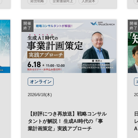
経営戦略
企業価値向上
人的資本
ウェルビーイング
健康
健康経営
参加無料
開催
開催
終了
終了
オンライン
2026/6/18(木)
20
【好評につき再放送】戦略コンサル
タントが解説！ 生成AI時代の「事
業計画策定」実践アプローチ