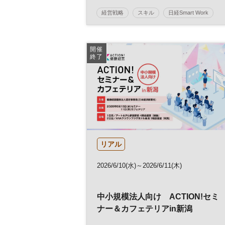
経営戦略
スキル
日経Smart Work
キャリア
ワークスタイル
開催
終了
リアル
2026/6/10(水)～2026/6/11(木)
中小規模法人向け ACTION!セミ
ナー＆カフェテリアin新潟