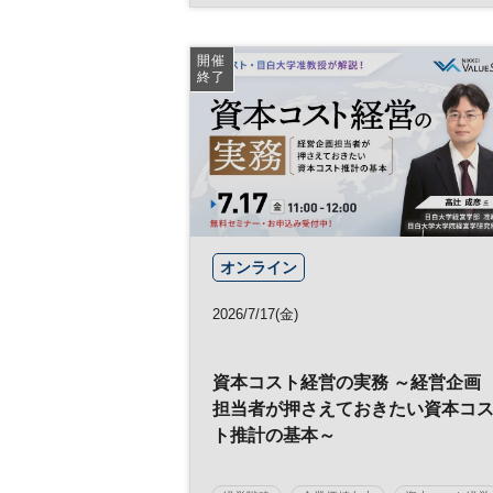
人的資本経営
人材
働き方
組織
参加無料
開催
終了
オンライン
2026/7/17(金)
資本コスト経営の実務 ～経営企画
担当者が押さえておきたい資本コ
ト推計の基本～