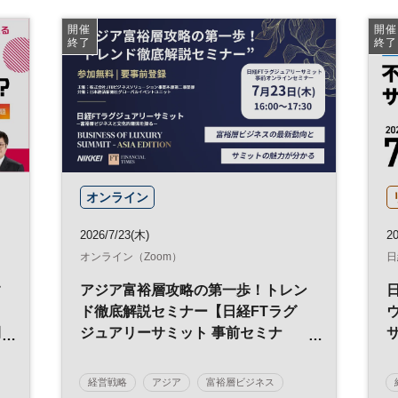
開催
開催
終了
終了
オンライン
2026/7/23(木)
20
オンライン（Zoom）
日
す
アジア富裕層攻略の第一歩！トレン
ド徹底解説セミナー【日経FTラグ
間
ジュアリーサミット 事前セミナ
本
ー】
経営戦略
アジア
富裕層ビジネス