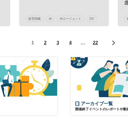
く～」
経営戦略
AI
AIエージェント
DX
参加無料
日経オンラインセミナー
1
2
3
4
…
22
アーカイブ一覧
開催終了イベントのレポートや動