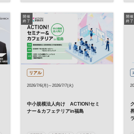
ラグジュアリー
参加無料
開催
開催
終了
終了
リアル
2026/7/6(月)～2026/7/7(火)
2
中小規模法人向け ACTION!セミ
ス
ナー＆カフェテリアin福島