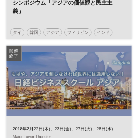
シンポジウム「アジアの価値観と民主主
義」
タイ
韓国
アジア
フィリピン
インド
中国
民主主義
政治
開催
終了
2018年2月22日(木)、23日(金)、27日(火)、28日(水)
Major Tower Thonglor