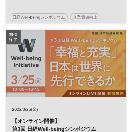
日経Well-beingシンポジウム
企業価値向上
人的資本経営
パーパス
企業価値
開催
終了
ウェルビーイング
Well-being
経営
健康
参加無料
2022/3/25(金)
【オンライン開催】
第3回 日経Well-beingシンポジウム