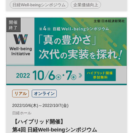
日経Well-beingシンポジウム
企業価値向上
人的資本経営
パーパス
企業価値
開催
終了
ウェルビーイング
Well-being
経営
健康
参加無料
リアル
オンライン
2022/10/6(木)～2022/10/7(金)
日経ホール
【ハイブリッド開催】
第4回 日経Well-beingシンポジウム