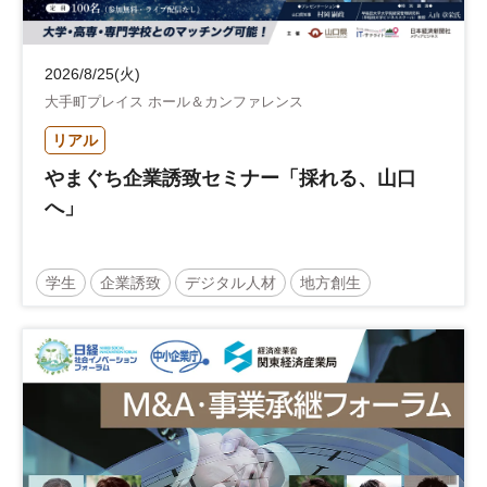
2026/8/25(火)
大手町プレイス ホール＆カンファレンス
リアル
やまぐち企業誘致セミナー「採れる、山口
へ」
学生
企業誘致
デジタル人材
地方創生
企業立地
人材育成
経営者
交流会付き
地域活性化
自治体