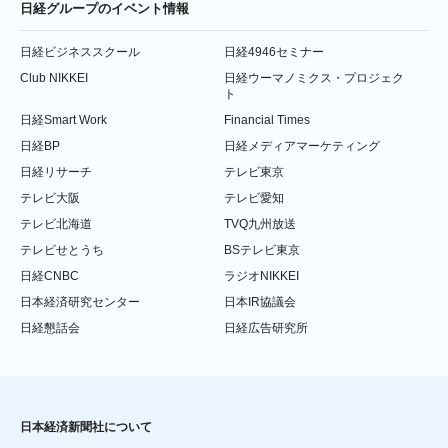
日経グループのイベント情報
日経ビジネススクール
日経4946セミナー
Club NIKKEI
日経ウーマノミクス・プロジェク
ト
日経Smart Work
Financial Times
日経BP
日経メディアマーケティング
日経リサーチ
テレビ東京
テレビ大阪
テレビ愛知
テレビ北海道
TVQ九州放送
テレビせとうち
BSテレビ東京
日経CNBC
ラジオNIKKEI
日本経済研究センター
日本IR協議会
日経懇話会
日経広告研究所
日本経済新聞社について