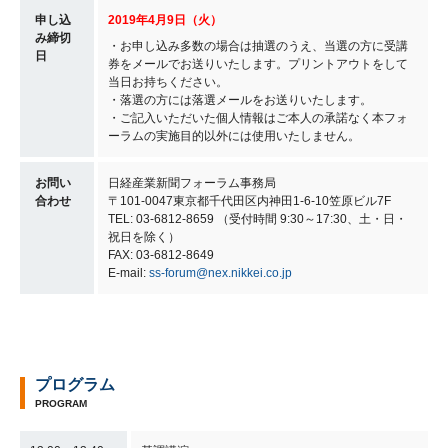
申し込
2019年4月9日（火）
み締切
・お申し込み多数の場合は抽選のうえ、当選の方に受講
日
券をメールでお送りいたします。プリントアウトをして
当日お持ちください。
・落選の方には落選メールをお送りいたします。
・ご記入いただいた個人情報はご本人の承諾なく本フォ
ーラムの実施目的以外には使用いたしません。
お問い
日経産業新聞フォーラム事務局
合わせ
〒101-0047東京都千代田区内神田1-6-10笠原ビル7F
TEL: 03-6812-8659 （受付時間 9:30～17:30、土・日・
祝日を除く）
FAX: 03-6812-8649
E-mail:
ss-forum@nex.nikkei.co.jp
プログラム
PROGRAM