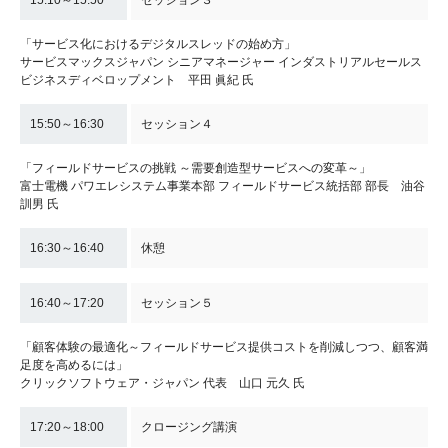
15:10～15:50
セッション３
「サービス化におけるデジタルスレッドの始め方」
サービスマックスジャパン シニアマネージャー インダストリアルセールス
ビジネスディベロップメント 平田 眞紀 氏
15:50～16:30
セッション４
「フィールドサービスの挑戦 ～需要創造型サービスへの変革～」
富士電機 パワエレシステム事業本部 フィールドサービス統括部 部長 油谷
訓男 氏
16:30～16:40
休憩
16:40～17:20
セッション５
「顧客体験の最適化～フィールドサービス提供コストを削減しつつ、顧客満
足度を高めるには」
クリックソフトウェア・ジャパン 代表 山口 元久 氏
17:20～18:00
クロージング講演