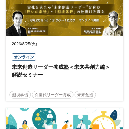
2026/8/25(火)
オンライン
未来創造リーダー養成塾＜未来共創力編＞
解説セミナー
越境学習
次世代リーダー育成
未来創造
リーダーシップ
新規事業
参加無料