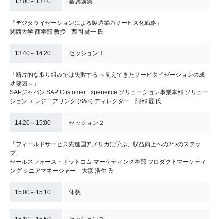
13:00～13:40
基調講演
「デジタライゼーションによる製造業のサービス化戦略」
関西大学 商学部 教授 西岡 健一 氏
13:40～14:20
セッション１
「断片的な取り組みでは失敗する ～見えてきたサービタイゼーションの成
功要因～」
SAPジャパン SAP Customer Experience ソリューション事業本部 ソリュー
ション エンジニアリング (S&S) ディレクター 阿部 匠 氏
14:20～15:00
セッション２
「フィールドサービス先進国アメリカに学ぶ、収益向上への3つのステッ
プ」
セールスフォース・ドットコム マーケティング本部 プロダクトマーケティ
ング シニアマネージャー 大森 浩生 氏
15:00～15:10
休憩