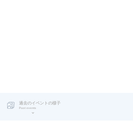
過去のイベントの様子
Past events