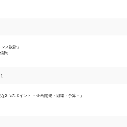
エンス設計」
 朋信氏
1
な3つのポイント －企画開発・組織・予算－」