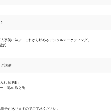
2
導入事例に学ぶ これから始めるデジタルマーケティング」
豊氏
ング講演
を入れる理由」
ャー 岡本 昂之氏
る場合がありますのでご了承ください。