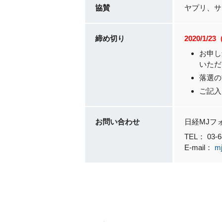
協賛
ヤプリ、サ
締め切り
2020/1/2
お申し
いただ
落選の
ご記入
お問い合わせ
日経MJフ
TEL： 03
E-mail：
mj