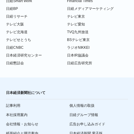
日経Smart Work
Financial Times
日経BP
日経メディアマーケティング
日経リサーチ
テレビ東京
テレビ大阪
テレビ愛知
テレビ北海道
TVQ九州放送
テレビせとうち
BSテレビ東京
日経CNBC
ラジオNIKKEI
日本経済研究センター
日本IR協議会
日経懇話会
日経広告研究所
日本経済新聞社について
記事利用
個人情報の取扱
本社採用案内
日経グループ情報
会社情報・お知らせ
広告お申し込みガイド
紙面紹介と購読案内
日本経済新聞 電子版