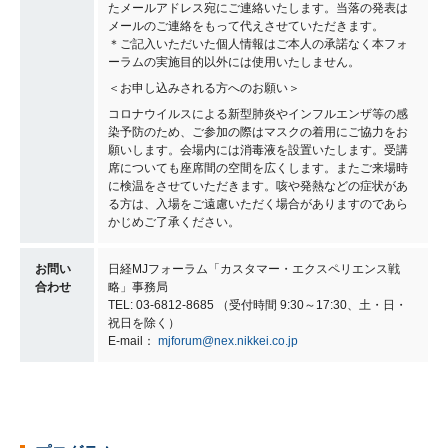
たメールアドレス宛にご連絡いたします。当落の発表は
メールのご連絡をもって代えさせていただきます。
＊ご記入いただいた個人情報はご本人の承諾なく本フォ
ーラムの実施目的以外には使用いたしません。
＜お申し込みされる方へのお願い＞
コロナウイルスによる新型肺炎やインフルエンザ等の感
染予防のため、ご参加の際はマスクの着用にご協力をお
願いします。会場内には消毒液を設置いたします。受講
席についても座席間の空間を広くします。またご来場時
に検温をさせていただきます。咳や発熱などの症状があ
る方は、入場をご遠慮いただく場合がありますのであら
かじめご了承ください。
お問い
日経MJフォーラム「カスタマー・エクスペリエンス戦
合わせ
略」事務局
TEL: 03-6812-8685 （受付時間 9:30～17:30、土・日・
祝日を除く）
E-mail：
mjforum@nex.nikkei.co.jp