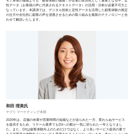
モノ単体の価値よりも「顧客体験の価値」が企業の差別化として重要となる中、定
性データ（お客様の声に代表されるテキストデータ）の活用・分析が必要不可欠と
なっています。本講演では、デジタル技術と定性データを活用した顧客体験の推定
の仕方や全社的に顧客の声を浸透させるための取り組みを最新のテクノロジーと合
わせて解説いたします。
和田 理美氏
ヤプリ マーケティング本部
2020年は、店舗の休業や営業時間の短縮などが迫られた一方、変わらぬサービス
を提供するため、リテール業界でもDXへの舵が一気に切られた一年となりまし
た。また、DXは顧客体験向上のためだけではなく、より良いサービス提供の要で
ある従業員の体験向上においても意識されるようになっています。本セッションで