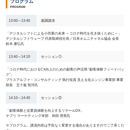
プログラム
PROGRAM
13:00～13:40
基調講演
「デジタルシフトによる小売業の未来 ～コロナ時代を生き抜くために～」
デジタルシフトウェーブ 代表取締役社長／日本オムニチャネル協会 会長
鈴木 康弘氏
13:40～14:10
セッション①
「コロナ時代におけるCX向上のための顧客の声活用 “顧客体験フィードバッ
ク”」
プラスアルファ・コンサルティング 執行役員 見える化エンジン事業部 事業
部長 五十嵐 智洋氏
14:10～14:40
セッション②
「顧客体験と従業員体験を向上するリテールDX」
ヤプリ マーケティング本部 和田 理美氏
※プログラム、講演内容は予告なく変更する場合がありますのでご了承くだ