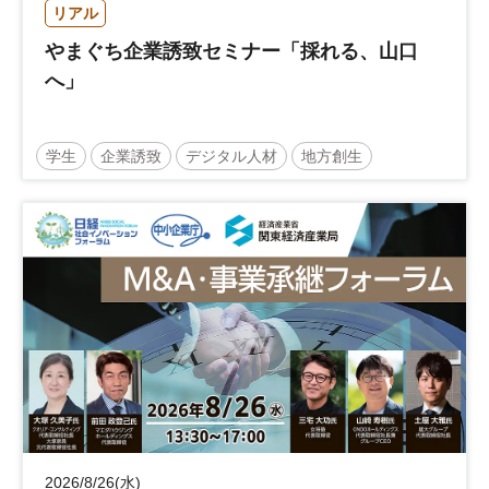
リアル
やまぐち企業誘致セミナー「採れる、山口
へ」
学生
企業誘致
デジタル人材
地方創生
企業立地
人材育成
経営者
交流会付き
地域活性化
自治体
2026/8/26(水)