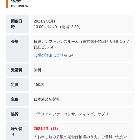
概要
OVERVIEW
開催日
2021/2/8(月)
時
13:00～14:40 （開場12:30）
会場
日経カンファレンスルーム（東京都千代田区大手町1-3-7
日経ビル 6F）
会場の詳細はこちら
受講料
無料
定員
150名
主催
日本経済新聞社
協賛
プラスアルファ・コンサルティング、ヤプリ
締め切
2021/2/1（月）
り
＊お申し込み多数の場合は抽選のうえ、ご登録いただい