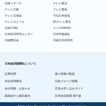
日経リサーチ
テレビ東京
テレビ大阪
テレビ愛知
テレビ北海道
TVQ九州放送
テレビせとうち
BSテレビ東京
日経CNBC
ラジオNIKKEI
日本経済研究センター
日本IR協議会
日経懇話会
日経広告研究所
日本経済新聞社について
記事利用
個人情報の取扱
本社採用案内
日経グループ情報
会社情報・お知らせ
広告お申し込みガイド
紙面紹介と購読案内
日本経済新聞 電子版