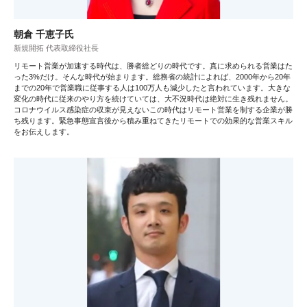
朝倉 千恵子氏
新規開拓 代表取締役社長
リモート営業が加速する時代は、勝者総どりの時代です。真に求められる営業はた
った3%だけ。そんな時代が始まります。総務省の統計によれば、2000年から20年
までの20年で営業職に従事する人は100万人も減少したと言われています。大きな
変化の時代に従来のやり方を続けていては、大不況時代は絶対に生き残れません。
コロナウイルス感染症の収束が見えないこの時代はリモート営業を制する企業が勝
ち残ります。緊急事態宣言後から積み重ねてきたリモートでの効果的な営業スキル
をお伝えします。