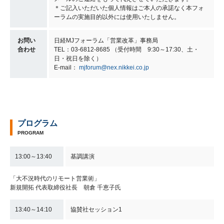
＊ご記入いただいた個人情報はご本人の承諾なく本フォ
ーラムの実施目的以外には使用いたしません。
お問い
日経MJフォーラム「営業改革」事務局
合わせ
TEL：03-6812-8685 （受付時間 9:30～17:30、土・
日・祝日を除く）
E-mail：
mjforum@nex.nikkei.co.jp
プログラム
PROGRAM
13:00～13:40
基調講演
「大不況時代のリモート営業術」
新規開拓 代表取締役社長 朝倉 千恵子氏
13:40～14:10
協賛社セッション1