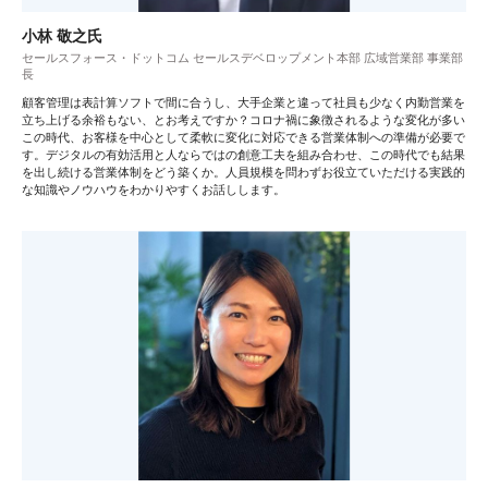
小林 敬之氏
セールスフォース・ドットコム セールスデベロップメント本部 広域営業部 事業部
長
顧客管理は表計算ソフトで間に合うし、大手企業と違って社員も少なく内勤営業を
立ち上げる余裕もない、とお考えですか？コロナ禍に象徴されるような変化が多い
この時代、お客様を中心として柔軟に変化に対応できる営業体制への準備が必要で
す。デジタルの有効活用と人ならではの創意工夫を組み合わせ、この時代でも結果
を出し続ける営業体制をどう築くか。人員規模を問わずお役立ていただける実践的
な知識やノウハウをわかりやすくお話しします。