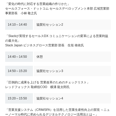
「変化の時代に対応する営業組織の作りかた」
セールスフォース・ドットコム セールスデベロップメント本部 広域営業部
事業部長 小林 敬之氏
14:10～14:40
協賛社セッション2
「Slackが実現するセールスDX コミュニケーションの変革による営業利益
の最大化」
Slack Japan ビジネスグロース営業部 部長 生垣 侑依氏
14:40～14:50
休憩
14:50～15:20
協賛社セッション3
「圧倒的に成果を上げる 営業改革のためのチェックリスト」
レッドフォックス 取締役COO 横溝 龍太郎氏
15:20～15:50
協賛社セッション4
「営業支援システム（CRM/SFA）を活用した営業生産性向上の実現 ～ニュ
ーノーマル時代に求められるデジタルテクノロジー活用法とは～」