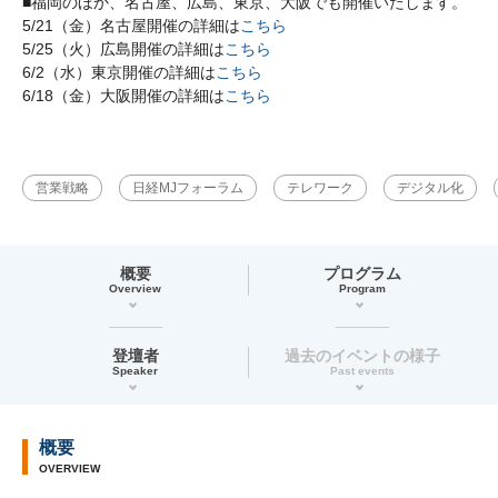
■福岡のほか、名古屋、広島、東京、大阪でも開催いたします。
5/21（金）名古屋開催の詳細は
こちら
5/25（火）広島開催の詳細は
こちら
6/2（水）東京開催の詳細は
こちら
6/18（金）大阪開催の詳細は
こちら
営業戦略
日経MJフォーラム
テレワーク
デジタル化
概要
プログラム
Overview
Program
登壇者
過去のイベントの様子
Speaker
Past events
概要
OVERVIEW