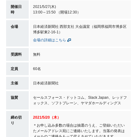
開催日
2021/5/27(木)
時
13:00～15:50 （開場12:30）
会場
日本経済新聞社 西部支社 大会議室（福岡県福岡市博多区
博多駅東2-16-1）
会場の詳細はこちら
受講料
無料
定員
60名
主催
日本経済新聞社
協賛
セールスフォース・ドットコム、Slack Japan、レッドフ
ォックス、ソフトブレーン、ヤマダホールディングス
締め切
2021/5/20（木）
り
＊お申し込み多数の場合は抽選のうえ、ご登録いただい
たメールアドレス宛にご連絡いたします。当落の発表は
メールのご連絡をもって代えさせていただきます。