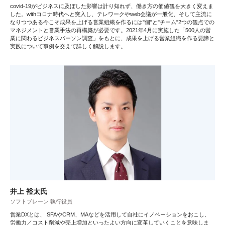
covid-19がビジネスに及ぼした影響は計り知れず、働き方の価値観を大きく変えま
した。withコロナ時代へと突入し、テレワークやweb会議が一般化、そして主流に
なりつつある今こそ成果を上げる営業組織を作るには"個"と"チーム"2つの観点での
マネジメントと営業手法の再構築が必要です。2021年4月に実施した「500人の営
業に関わるビジネスパーソン調査」をもとに、成果を上げる営業組織を作る要諦と
実践について事例を交えて詳しく解説します。
井上 裕太氏
ソフトブレーン 執行役員
営業DXとは、 SFAやCRM、MAなどを活用して自社にイノベーションをおこし、
労働力／コスト削減や売上増加といったよい方向に変革していくことを意味しま