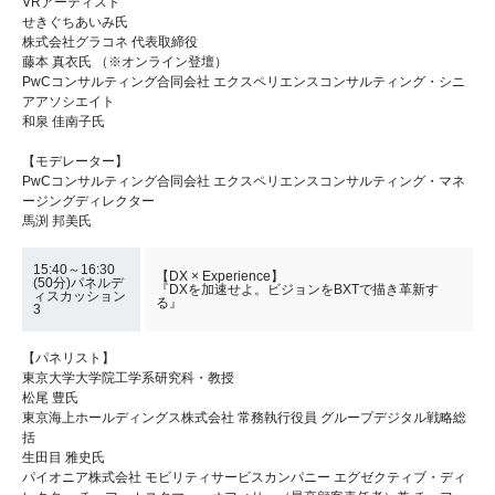
VRアーティスト
せきぐちあいみ氏
株式会社グラコネ 代表取締役
藤本 真衣氏 （※オンライン登壇）
PwCコンサルティング合同会社 エクスペリエンスコンサルティング・シニ
アアソシエイト
和泉 佳南子氏
【モデレーター】
PwCコンサルティング合同会社 エクスペリエンスコンサルティング・マネ
ージングディレクター
馬渕 邦美氏
15:40～16:30
【DX × Experience】
(50分)パネルデ
『DXを加速せよ。ビジョンをBXTで描き革新す
ィスカッション
る』
3
【パネリスト】
東京大学大学院工学系研究科・教授
松尾 豊氏
東京海上ホールディングス株式会社 常務執行役員 グループデジタル戦略総
括
生田目 雅史氏
パイオニア株式会社 モビリティサービスカンパニー エグゼクティブ・ディ