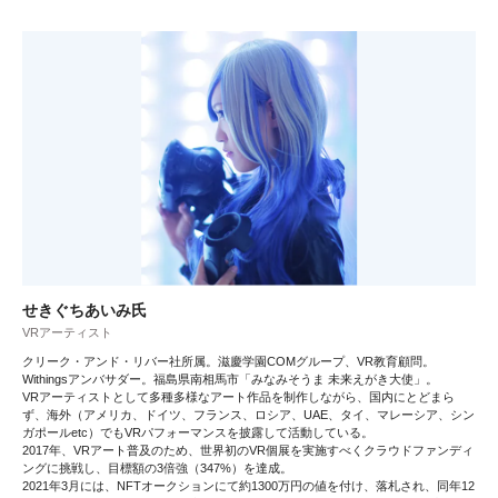
せきぐちあいみ氏
VRアーティスト
クリーク・アンド・リバー社所属。滋慶学園COMグループ、VR教育顧問。
Withingsアンバサダー。福島県南相馬市「みなみそうま 未来えがき大使」。
VRアーティストとして多種多様なアート作品を制作しながら、国内にとどまら
ず、海外（アメリカ、ドイツ、フランス、ロシア、UAE、タイ、マレーシア、シン
ガポールetc）でもVRパフォーマンスを披露して活動している。
2017年、VRアート普及のため、世界初のVR個展を実施すべくクラウドファンディ
ングに挑戦し、目標額の3倍強（347%）を達成。
2021年3月には、NFTオークションにて約1300万円の値を付け、落札され、同年12