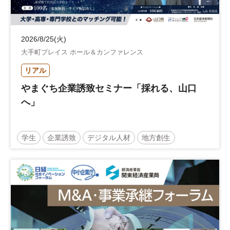
2026/8/25(火)
大手町プレイス ホール＆カンファレンス
リアル
やまぐち企業誘致セミナー「採れる、山口
へ」
学生
企業誘致
デジタル人材
地方創生
企業立地
人材育成
経営者
交流会付き
地域活性化
自治体