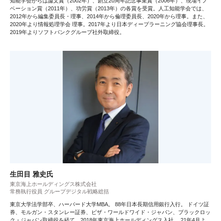
知能学会からは論文賞（2002年）、創立20周年記念事業賞（2006年）、現場イノ
ベーション賞（2011年）、功労賞（2013年）の各賞を受賞。人工知能学会では、
2012年から編集委員長・理事、2014年から倫理委員長、2020年から理事。また、
2020年より情報処理学会 理事。2017年より日本ディープラーニング協会理事長。
2019年よりソフトバンクグループ社外取締役。
生田目 雅史氏
東京海上ホールディングス株式会社
常務執行役員 グループデジタル戦略総括
東京大学法学部卒、ハーバード大学MBA。 88年日本長期信用銀行入行。 ドイツ証
券、モルガン・スタンレー証券、ビザ・ワールドワイド・ジャパン、ブラックロッ
ク・ジャパン取締役を経て、2018年東京海上ホールディングス入社。 21年4月よ