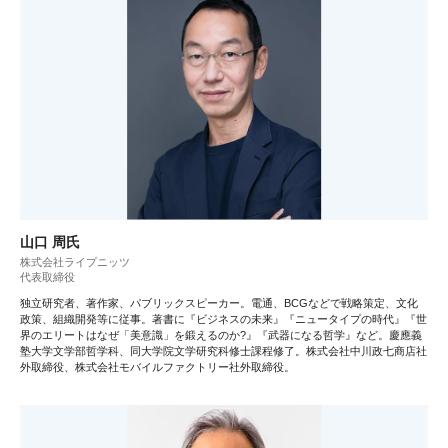
山口 周氏
株式会社ライプニッツ
代表取締役
独立研究者、著作家、パブリックスピーカー。電通、BCGなどで戦略策定、文化
政策、組織開発等に従事。著書に『ビジネスの未来』『ニュータイプの時代』『世
界のエリートはなぜ「美意識」を鍛えるのか?』『武器になる哲学』など。慶應義
塾大学文学部哲学科、同大学院文学研究科修士課程修了。株式会社中川政七商店社
外取締役、株式会社モバイルファクトリー社外取締役。