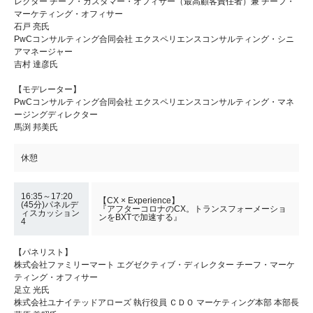
レクター チーフ・カスタマー・オフィサー（最高顧客責任者）兼 チーフ・
マーケティング・オフィサー
石戸 亮氏
PwCコンサルティング合同会社 エクスペリエンスコンサルティング・シニ
アマネージャー
吉村 達彦氏
【モデレーター】
PwCコンサルティング合同会社 エクスペリエンスコンサルティング・マネ
ージングディレクター
馬渕 邦美氏
休憩
16:35～17:20
【CX × Experience】
(45分)パネルデ
『アフターコロナのCX。トランスフォーメーショ
ィスカッション
ンをBXTで加速する』
4
【パネリスト】
株式会社ファミリーマート エグゼクティブ・ディレクター チーフ・マーケ
ティング・オフィサー
足立 光氏
株式会社ユナイテッドアローズ 執行役員 ＣＤＯ マーケティング本部 本部長