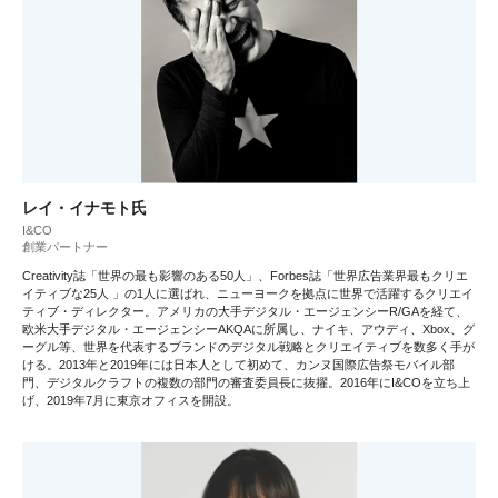
レイ・イナモト氏
I&CO
創業パートナー
Creativity誌「世界の最も影響のある50人」、Forbes誌「世界広告業界最もクリエ
イティブな25人 」の1人に選ばれ、ニューヨークを拠点に世界で活躍するクリエイ
ティブ・ディレクター。アメリカの大手デジタル・エージェンシーR/GAを経て、
欧米大手デジタル・エージェンシーAKQAに所属し、ナイキ、アウディ、Xbox、グ
ーグル等、世界を代表するブランドのデジタル戦略とクリエイティブを数多く手が
ける。2013年と2019年には日本人として初めて、カンヌ国際広告祭モバイル部
門、デジタルクラフトの複数の部門の審査委員長に抜擢。2016年にI&COを立ち上
げ、2019年7月に東京オフィスを開設。