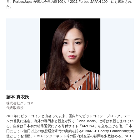
月、ForbesJapanが選ぶ今年の顔100人「2021 Forbes JAPAN 100」にも選出され
た。
藤本 真衣氏
株式会社グラコネ
代表取締役
2011年にビットコインと出会って以来、国内外でビットコイン・ブロックチェー
ンの普及に邁進。海外の専門家と親交が深く「MissBitcoin」と呼ばれ親しまれてい
る。自身は日本初の暗号通貨による寄付サイト「KIZUNA」を立ち上げる他、日本
円にして17億円以上の仮想通貨寄付の実績を誇るBINANCE Charity Foundationの大
使としても活動。GMOインターネット等の国内外企業の顧問も多数務める。NFT