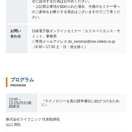
せに該当する行為はおやめください。
・上記禁止事項が認められた場合、今後のセミナー等へ
のご参加をお断りする場合はございますのでご了承くだ
さい。
お問い
日経電子版オンラインセミナー「エクスペリエンス・サ
合わせ
ミット」事務局
◇専用メールアドレス ds_seminar@nex.nikkei.co.jp
（9:30～17:30 土・日・祝を除く）
プログラム
PROGRAM
13:00～
『テクノロジーを真の競争優位に結びつけるため
13:25(25分)基
に』
調講演
株式会社ライプニッツ 代表取締役
山口 周氏