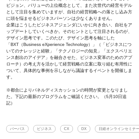
ビジョン、バリューの上位概念として、また次世代の経営モデル
として注目を集めていますが、自社の経営戦略への落とし込み方
に頭を悩ませるビジネスパーソンは少なくありません。
企業はこうしたビジネスアジェンダにいかに向き合い、自社をア
ップデートしていくべきか。そのヒントとして注目されるのが、
デザイン思考です。このたび、デザイン思考を軸にした
「BXT（Business eXperience Technology）」（「ビジネスにつ
いてのナレッジと経験」「テクノロジーの知見」「エクスペリエ
ンス創出のアイデア」を融合させた、ビジネス変革のためのアプ
ローチ）の考え方を活かして経営戦略の立案に取り組む有用性に
ついて、具体的な事例を示しながら議論するイベントを開催しま
す。
※都合によりパネルディスカッションの時間が変更となりまし
た。下記の最新のプログラムをご確認ください。（5月10日追
記）
パーパス
ビジネス
CX
DX
日経オンラインセミナ