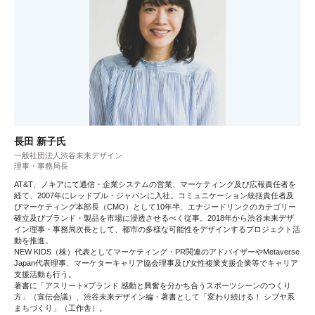
長田 新子氏
一般社団法人渋谷未来デザイン
理事・事務局長
AT&T、ノキアにて通信・企業システムの営業、マーケティング及び広報責任者を
経て、2007年にレッドブル・ジャパンに入社。コミュニケーション統括責任者及
びマーケティング本部長（CMO）として10年半、エナジードリンクのカテゴリー
確立及びブランド・製品を市場に浸透させるべく従事。2018年から渋谷未来デザ
イン理事・事務局次長として、都市の多様な可能性をデザインするプロジェクト活
動を推進。
NEW KIDS（株）代表としてマーケティング・PR関連のアドバイザーやMetaverse
Japan代表理事、マーケターキャリア協会理事及び女性複業支援企業等でキャリア
支援活動も行う。
著書に「アスリート×ブランド 感動と興奮を分かち合うスポーツシーンのつくり
方」（宣伝会議）、渋谷未来デザイン編・著書として「変わり続ける！ シブヤ系
まちづくり」（工作舎）。