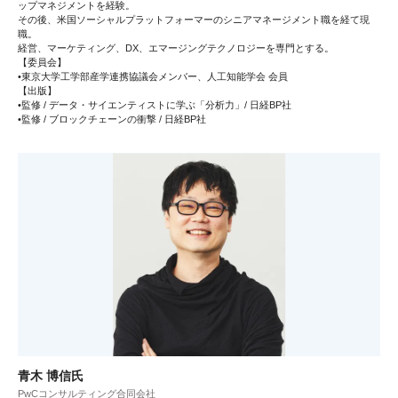
ップマネジメントを経験。
その後、米国ソーシャルプラットフォーマーのシニアマネージメント職を経て現
職。
経営、マーケティング、DX、エマージングテクノロジーを専門とする。
【委員会】
•東京大学工学部産学連携協議会メンバー、人工知能学会 会員
【出版】
•監修 / データ・サイエンティストに学ぶ「分析力」/ 日経BP社
•監修 / ブロックチェーンの衝撃 / 日経BP社
青木 博信氏
PwCコンサルティング合同会社