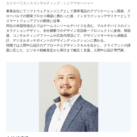
エクスペリエンスコンサルティング・シニアマネージャー
事業会社にてソフトウェアエンジニアとして携帯電話のアプリケーション開発、グ
ローバルでの開発プロセス構築に携わった後、インタラクションデザイナーとして
スマートフォンアプリの開発に従事。
同社の米国現地法人ではゲームコンソールデバイスを含む、マルチデバイスのイン
タラクションデザイン、全社横断でのデザイン言語統一プロジェクトに参画。帰国
後、コンサルティングファームや広告代理店にて、デザインリサーチから体験設
計、デジタルタッチポイントのデザインディレクションに携わる。
現職では人間中心設計のアプローチとデザインスキルを生かし、クライアントの課
題に応じた、ビジネス戦略策定から実行まで幅広く支援。人間中心設計専門家。