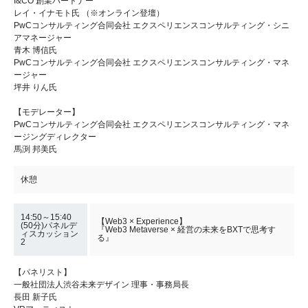
I&CO 創業パートナー
レイ・イナモト氏 （※オンライン登壇）
PwCコンサルティング合同会社 エクスペリエンスコンサルティング・シニ
アマネージャー
青木 博信氏
PwCコンサルティング合同会社 エクスペリエンスコンサルティング・マネ
ージャー
坪井 りん氏
【モデレーター】
PwCコンサルティング合同会社 エクスペリエンスコンサルティング・マネ
ージングディレクター
馬渕 邦美氏
休憩
14:50～15:40
【Web3 × Experience】
(50分)パネルデ
『Web3 Metaverse × 経営の未来をBXTで思考す
ィスカッション
る』
2
【パネリスト】
一般社団法人渋谷未来デザイン 理事・事務局長
長田 新子氏