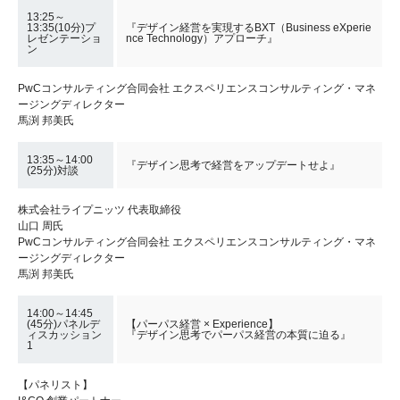
13:25～
13:35(10分)プ
『デザイン経営を実現するBXT（Business eXperie
レゼンテーショ
nce Technology）アプローチ』
ン
PwCコンサルティング合同会社 エクスペリエンスコンサルティング・マネ
ージングディレクター
馬渕 邦美氏
13:35～14:00
『デザイン思考で経営をアップデートせよ』
(25分)対談
株式会社ライプニッツ 代表取締役
山口 周氏
PwCコンサルティング合同会社 エクスペリエンスコンサルティング・マネ
ージングディレクター
馬渕 邦美氏
14:00～14:45
(45分)パネルデ
【パーパス経営 × Experience】
ィスカッション
『デザイン思考でパーパス経営の本質に迫る』
1
【パネリスト】