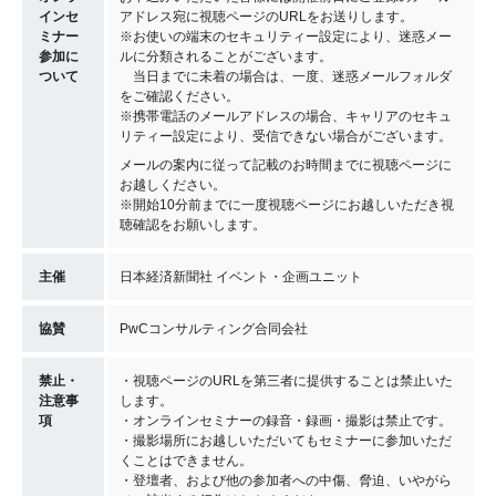
インセ
アドレス宛に視聴ページのURLをお送りします。
ミナー
※お使いの端末のセキュリティー設定により、迷惑メー
参加に
ルに分類されることがございます。
ついて
当日までに未着の場合は、一度、迷惑メールフォルダ
をご確認ください。
※携帯電話のメールアドレスの場合、キャリアのセキュ
リティー設定により、受信できない場合がございます。
メールの案内に従って記載のお時間までに視聴ページに
お越しください。
※開始10分前までに一度視聴ページにお越しいただき視
聴確認をお願いします。
主催
日本経済新聞社 イベント・企画ユニット
協賛
PwCコンサルティング合同会社
禁止・
・視聴ページのURLを第三者に提供することは禁止いた
注意事
します。
項
・オンラインセミナーの録音・録画・撮影は禁止です。
・撮影場所にお越しいただいてもセミナーに参加いただ
くことはできません。
・登壇者、および他の参加者への中傷、脅迫、いやがら