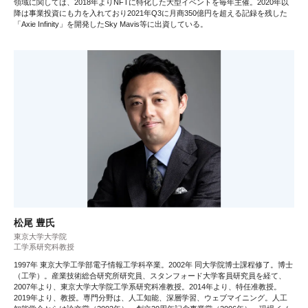
領域に関しては、2018年よりNFTに特化した大型イベントを毎年主催。2020年以
降は事業投資にも力を入れており2021年Q3に月商350億円を超える記録を残した
「Axie Infinity」を開発したSky Mavis等に出資している。
松尾 豊氏
東京大学大学院
工学系研究科教授
1997年 東京大学工学部電子情報工学科卒業。2002年 同大学院博士課程修了。博士
（工学）。産業技術総合研究所研究員、スタンフォード大学客員研究員を経て、
2007年より、東京大学大学院工学系研究科准教授。2014年より、特任准教授。
2019年より、教授。専門分野は、人工知能、深層学習、ウェブマイニング。人工