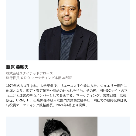
藤原 義昭氏
株式会社ユナイテッドアローズ
執行役員 ＣＤＯ マーケティング本部 本部長
1974年名古屋生まれ。大学卒業後、リユース大手企業に入社。ジュエリー部門に
配属となり、鑑定・査定業務や商品の仕入れを担当。その後、同社ECサイトの立
ち上げと運営の中心メンバーとして参画する。マーケティング、営業戦略、広報、
販促、CRM、IT、出店開発等様々な部門の業務に従事し、同社での最終役職は執
行役員マーケティング統括部長。2021年4月より現職。