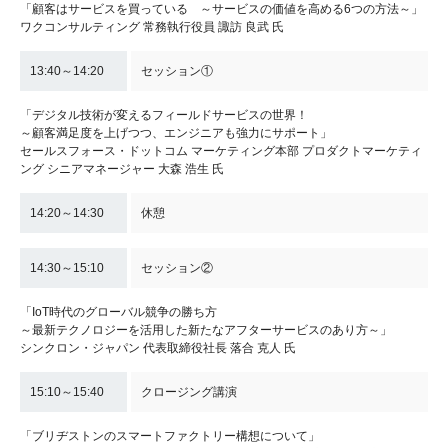
「顧客はサービスを買っている ～サービスの価値を高める6つの方法～」
ワクコンサルティング 常務執行役員 諏訪 良武 氏
13:40～14:20
セッション①
「デジタル技術が変えるフィールドサービスの世界！
～顧客満足度を上げつつ、エンジニアも強力にサポート」
セールスフォース・ドットコム マーケティング本部 プロダクトマーケティ
ング シニアマネージャー 大森 浩生 氏
14:20～14:30
休憩
14:30～15:10
セッション②
「IoT時代のグローバル競争の勝ち方
～最新テクノロジーを活用した新たなアフターサービスのあり方～」
シンクロン・ジャパン 代表取締役社長 落合 克人 氏
15:10～15:40
クロージング講演
「ブリヂストンのスマートファクトリー構想について」