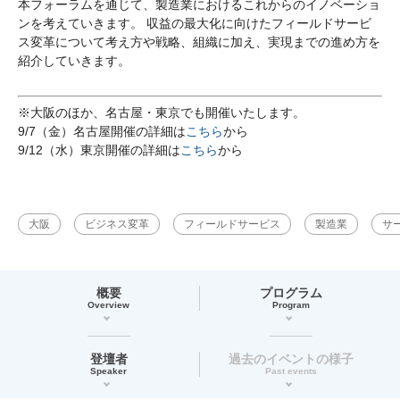
本フォーラムを通じて、製造業におけるこれからのイノベーショ
ンを考えていきます。 収益の最大化に向けたフィールドサービ
ス変革について考え方や戦略、組織に加え、実現までの進め方を
紹介していきます。
※大阪のほか、名古屋・東京でも開催いたします。
9/7（金）名古屋開催の詳細は
こちら
から
9/12（水）東京開催の詳細は
こちら
から
大阪
ビジネス変革
フィールドサービス
製造業
サ
概要
プログラム
Overview
Program
登壇者
過去のイベントの様子
Speaker
Past events