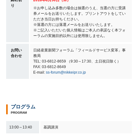
締め切
2018年8月30日（木）
り
※お申し込み多数の場合は抽選のうえ、当選の方に受講
券メールをお送りいたします。プリントアウトをしてい
ただき当日お持ちください。
※落選の方には落選メールをお送りいたします。
※ご記入いただいた個人情報はご本人の承諾なく本フォ
ーラムの実施目的以外には使用致しません。
お問い
日経産業新聞フォーラム「フィールドサービス変革」事
合わせ
務局
TEL: 03-6812-8659 （9:30～17:30、土日祝日除く）
FAX: 03-6812-8649
E-mail:
ss-forum@nikkeipr.co.jp
プログラム
PROGRAM
13:00～13:40
基調講演