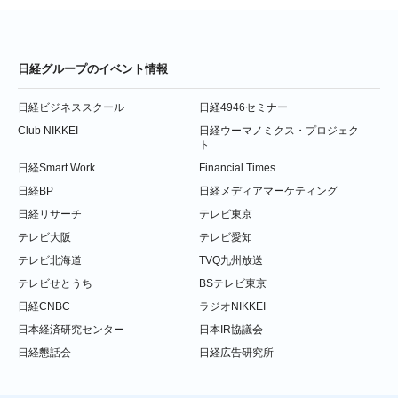
日経グループのイベント情報
日経ビジネススクール
日経4946セミナー
Club NIKKEI
日経ウーマノミクス・プロジェク
ト
日経Smart Work
Financial Times
日経BP
日経メディアマーケティング
日経リサーチ
テレビ東京
テレビ大阪
テレビ愛知
テレビ北海道
TVQ九州放送
テレビせとうち
BSテレビ東京
日経CNBC
ラジオNIKKEI
日本経済研究センター
日本IR協議会
日経懇話会
日経広告研究所