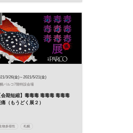
グリーントランスフォーメーション
日経MM情報活用セミナー
GX
サステナビリティ
脱炭素
サステナブル
参加無料
021/3/26(金)～2021/5/21(金)
幌パルコ7階特設会場
【会期短縮】毒毒毒 毒毒毒 毒毒毒
展痛（もうどく展２）
生物多様性
札幌