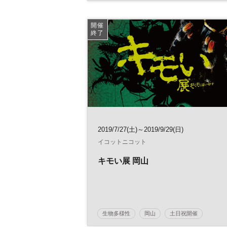
サステナビリティ
SDGs
気候変動
参加無料
開催
終了
2019/7/27(土)～2019/9/29(日)
イコットニコット
キモい展 岡山
生物多様性
岡山
土日祝開催