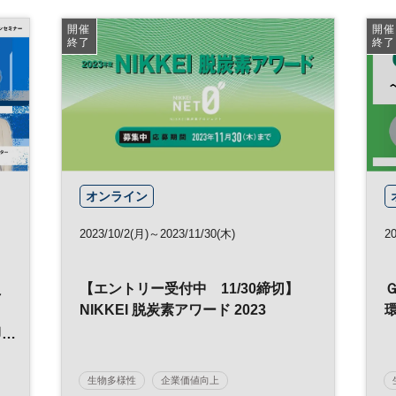
脱炭素
アワード
エネルギー
開催
開催
終了
終了
サステナブル
企業活動
オンライン
2023/10/2(月)～2023/11/30(木)
20
員
【エントリー受付中 11/30締切】
NIKKEI 脱炭素アワード 2023
物
生物多様性
企業価値向上