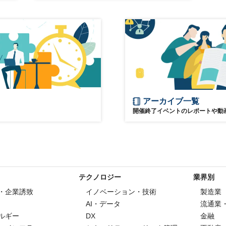
アーカイブ一覧
開催終了イベントのレポートや動
テクノロジー
業界別
・企業誘致
イノベーション・技術
製造業
AI・データ
流通業
ルギー
DX
金融