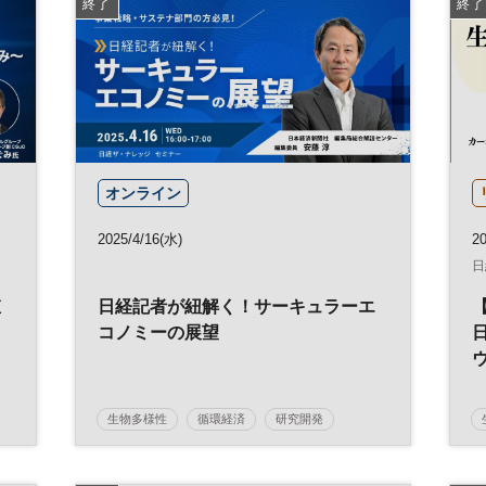
終了
終了
オンライン
2025/4/16(水)
20
日
値
日経記者が紐解く！サーキュラーエ
向
コノミーの展望
生物多様性
循環経済
研究開発
資源循環
事業開発