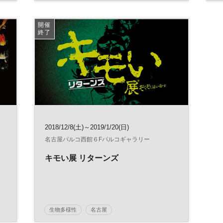
開催
終了
2018/12/8(土)～2019/1/20(日)
名古屋パルコ西館６Fパルコギャラリー
キモい展 リターンズ
生物多様性
名古屋