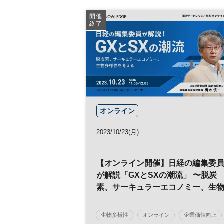
開催
終了
オンライン
2023/10/23(月)
【オンライン開催】日経の編集委
が解説「GXとSXの潮流」 〜脱炭
素、サーキュラーエコノミー、生
多様性を考える〜
生物多様性
オンライン
企業価値向上