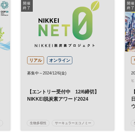
サーキュラーエコノミー
事業戦略
開催
開催
終了
終了
サステナビリティ
脱炭素
環境
気候変動
参加無料
リアル
オンライン
募集中～2024/12/6(金)
20
ヒ
【エントリー受付中 12/6締切】
NIKKEI脱炭素アワード2024
ウ
生物多様性
サーキュラーエコノミー
NIKKEI脱炭素プロジェクト
社会課題