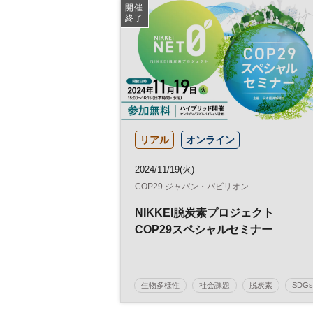
ESG投資
参加無料
開催
終了
日経オンラインセミナー
リアル
オンライン
2024/11/19(火)
COP29 ジャパン・パビリオン
NIKKEI脱炭素プロジェクト
COP29スペシャルセミナー
生物多様性
社会課題
脱炭素
SDGs
グローバル
気候変動
参加無料