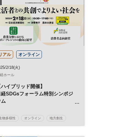
リアル
オンライン
25/2/18(火)
経ホール
【ハイブリッド開催】
日経SDGsフォーラム特別シンポジ
ウム
「生活者との共創でよりよい社会
を」
生物多様性
オンライン
地方創生
SDGs
地域活性化
日経ホール