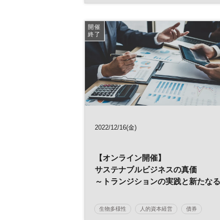
サーキュラーエコノミー
情報収集
SX
グリーントランスフォーメーション
開催
終了
持続可能性
社会課題
GX
サステナビリティ
企業価値
脱炭素
カーボンニュートラル
サステナブル
投資
ESG
経営戦略
ESG投資
参加無料
企業活動
2022/12/16(金)
【オンライン開催】
サステナブルビジネスの真価
～トランジションの実践と新たな
取り組みへの対応（生物多様性、
的資本、インパクト投資）～
生物多様性
人的資本経営
債券