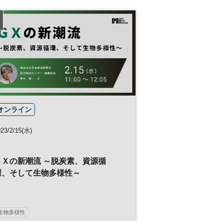
参加無料
オンライン
23/2/15(水)
ＧＸの新潮流 ～脱炭素、資源循
環、そして生物多様性～
生物多様性