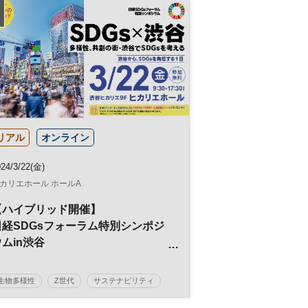
参加無料
リアル
オンライン
24/3/22(金)
カリエホール ホールA
【ハイブリッド開催】
日経SDGsフォーラム特別シンポジ
ムin渋谷
「SDGs × 渋谷～多様性、共創の
街・渋谷でSDGsを考える～」
生物多様性
Z世代
サステナビリティ
サステナブル
SDGs
地域活性化