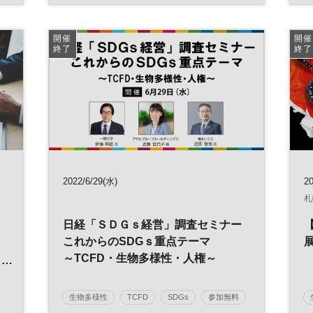
サーキュラーエコノミー
NIKKEI脱炭素プロジェクト
社会課題
開催
開催
終了
終了
サステナビリティ
企業価値
脱炭素
カーボンニュートラル
アワード
エネルギー
サステナブル
投資
ESG
経営戦略
ESG投資
2022/6/29(水)
2
札
日経「ＳＤＧｓ経営」調査セミナー
これからのSDGｓ重点テーマ
る
～TCFD・生物多様性・人権～
人
生物多様性
TCFD
SDGs
参加無料