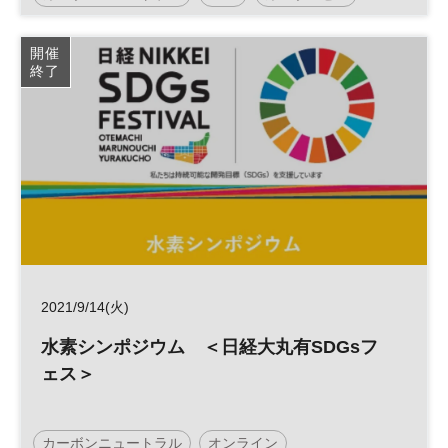
脱炭素
参加無料
開催
終了
2021/9/14(火)
水素シンポジウム ＜日経大丸有SDGsフ
ェス＞
カーボンニュートラル
オンライン