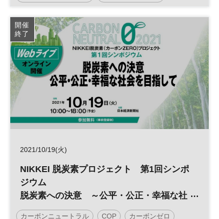
地球環境
持続可能社会
地方創生
環境
開催
終了
SDGs
インフラ
エコプロ
2021/10/19(火)
NIKKEI 脱炭素プロジェクト 第1回シンポ
ジウム
脱炭素への決意 ～公平・公正・幸福な社
会を目指して～
カーボンニュートラル
COP
カーボンゼロ