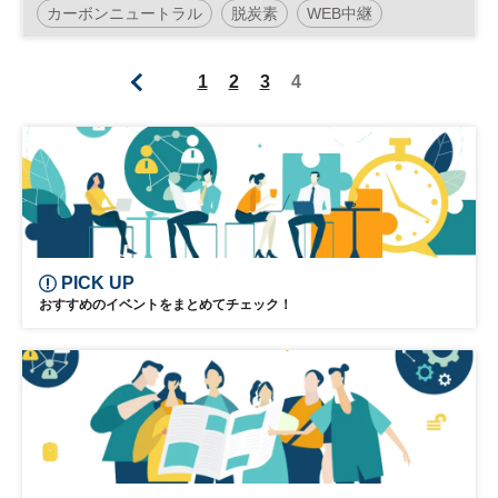
カーボンニュートラル
脱炭素
WEB中継
日経SDGsフォーラム
SDGs
参加無料
1
2
3
4
PICK UP
おすすめのイベントをまとめてチェック！