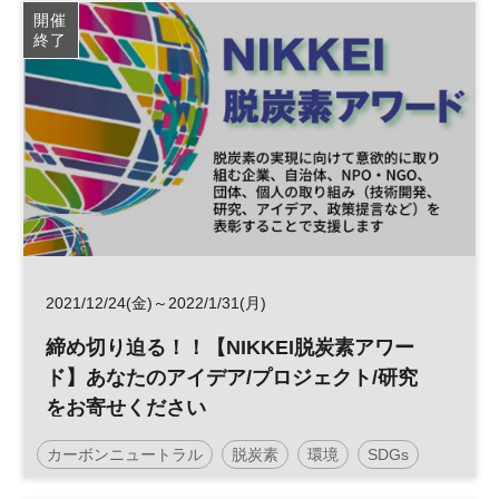
サステナビリティ
脱炭素
サステナブル
ESG
開催
終了
SDGs
太陽光発電
RE100
参加無料
日経産業新聞フォーラム
2021/12/24(金)～2022/1/31(月)
締め切り迫る！！【NIKKEI脱炭素アワー
ド】あなたのアイデア/プロジェクト/研究
をお寄せください
カーボンニュートラル
脱炭素
環境
SDGs