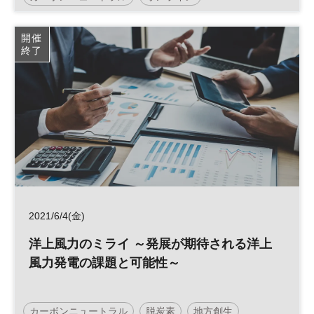
日経SDGsフェス
SDGs
水素
開催
終了
日経社会イノベーションフォーラム
2021/6/4(金)
洋上風力のミライ ～発展が期待される洋上
風力発電の課題と可能性～
カーボンニュートラル
脱炭素
地方創生