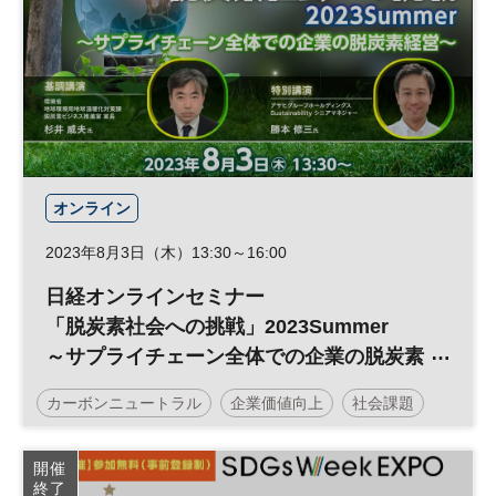
再生可能エネルギー
ESG投資
サプライチェーン
参加無料
日経メッセプレミアム・カンファレンス・シリーズ
プレミアム・カンファレンス・シリーズ
オンライン
2023年8月3日（木）13:30～16:00
日経オンラインセミナー
「脱炭素社会への挑戦」2023Summer
～サプライチェーン全体での企業の脱炭素
経営～
カーボンニュートラル
企業価値向上
社会課題
サステナビリティ
企業価値
脱炭素
開催
終了