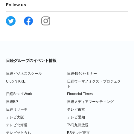
Follow us
日経グループのイベント情報
日経ビジネススクール
日経4946セミナー
Club NIKKEI
日経ウーマノミクス・プロジェク
ト
日経Smart Work
Financial Times
日経BP
日経メディアマーケティング
日経リサーチ
テレビ東京
テレビ大阪
テレビ愛知
テレビ北海道
TVQ九州放送
テレビせとうち
BSテレビ東京