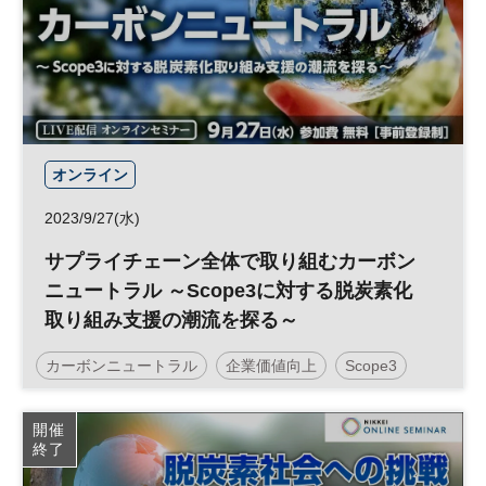
ESG
経営戦略
ESG投資
生物多様性
オンライン
2023/9/27(水)
サプライチェーン全体で取り組むカーボン
ニュートラル ～Scope3に対する脱炭素化
取り組み支援の潮流を探る～
カーボンニュートラル
企業価値向上
Scope3
社会課題
サステナビリティ
企業価値
脱炭素
開催
終了
サステナブル
投資
ESG
経営戦略