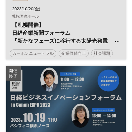
2023/10/20(金)
札幌国際ホール
【札幌開催】
日経産業新聞フォーラム
「新たなフェーズに移行する太陽光発電
～自家消費とPPAを活用し、脱炭素経営の
カーボンニュートラル
企業価値向上
社会課題
実現へ～」
サステナビリティ
企業価値
脱炭素
環境
開催
終了
エネルギー
サステナブル
投資
ESG
経営戦略
太陽光発電
ESG投資
参加無料
日経産業新聞フォーラム