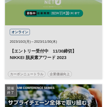
日経産業新聞フォーラム
オンライン
2023/10/2(月)～2023/11/30(木)
【エントリー受付中 11/30締切】
NIKKEI 脱炭素アワード 2023
カーボンニュートラル
企業価値向上
サーキュラーエコノミー
NIKKEI脱炭素プロジェクト
開催
終了
社会課題
サステナビリティ
企業価値
脱炭素
アワード
エネルギー
サステナブル
投資