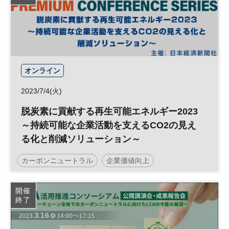
サステナブル
投資
ESG
経営戦略
SDGs
太陽光発電
ESG投資
日経オンラインセミナー
オンライン
2023/7/4(火)
脱炭素に貢献する再生可能エネルギー2023
～持続可能な企業活動を支えるCO2の見え
る化と削減ソリューション～
カーボンニュートラル
企業価値向上
SDGs Week EXPO
社会課題
サステナビリティ
開催
終了
企業価値
脱炭素
サステナブル
投資
ESG
経営戦略
SDGs
再生可能エネルギー
ESG投資