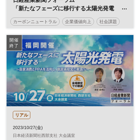
日経産業新聞フォーラム
「新たなフェーズに移行する太陽光発電
～自家消費とPPAを活用し、脱炭素経営の
カーボンニュートラル
企業価値向上
社会課題
実現へ～」
サステナビリティ
企業価値
脱炭素
環境
開催
終了
エネルギー
サステナブル
投資
ESG
経営戦略
太陽光発電
ESG投資
参加無料
日経産業新聞フォーラム
リアル
2023/10/27(金)
日本経済新聞社西部支社 大会議室