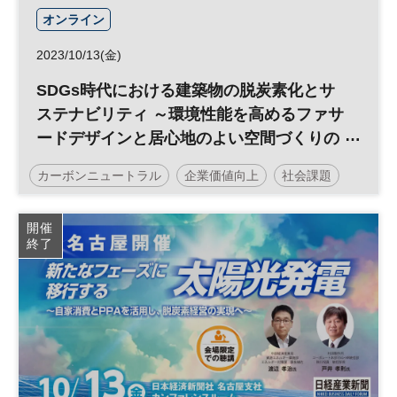
オンライン
2023/10/13(金)
SDGs時代における建築物の脱炭素化とサ
ステナビリティ ～環境性能を高めるファサ
ードデザインと居心地のよい空間づくりの
追求～
カーボンニュートラル
企業価値向上
社会課題
日経メッセ
サステナビリティ
企業価値
脱炭素
開催
終了
サステナブル
投資
ESG
経営戦略
ESG投資
参加無料