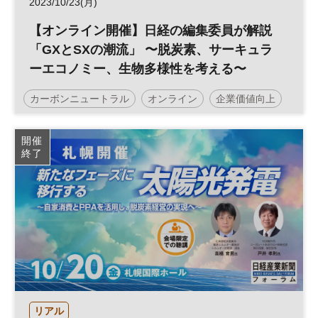
2023/10/23(月)
【オンライン開催】日経の編集委員が解説
「GXとSXの潮流」 〜脱炭素、サーキュラ
ーエコノミー、生物多様性を考える〜
カーボンニュートラル
オンライン
企業価値向上
サーキュラーエコノミー
情報収集
SX
開催
終了
グリーントランスフォーメーション
持続可能性
社会課題
GX
サステナビリティ
企業価値
脱炭素
サステナブル
投資
ESG
経営戦略
ESG投資
生物多様性
参加無料
企業活動
リアル