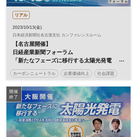
リアル
2023/10/13(金)
日本経済新聞社名古屋支社 カンファレンスルーム
【名古屋開催】
日経産業新聞フォーラム
「新たなフェーズに移行する太陽光発電
～自家消費とPPAを活用し、脱炭素経営の
カーボンニュートラル
企業価値向上
社会課題
実現へ～」
サステナビリティ
企業価値
脱炭素
環境
開催
終了
エネルギー
サステナブル
投資
ESG
経営戦略
太陽光発電
ESG投資
参加無料
日経産業新聞フォーラム