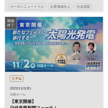
カーボンニュートラル
企業価値向上
社会課題
サステナビリティ
企業価値
脱炭素
開催
終了
日経SDGsフェス日本橋
日経SDGsフェス
日本橋
サステナブル
投資
ESG
経営戦略
SDGs
ESG投資
森林
参加無料
リアル
2023/11/2(木)
日経ホール
【東京開催】