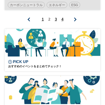
の取り組み」～スムーズな移行とエネルギ
カーボンニュートラル
エネルギー
ESG
ーの安定供給を両立するために～
参加無料
1
2
3
4
PICK UP
おすすめのイベントをまとめてチェック！