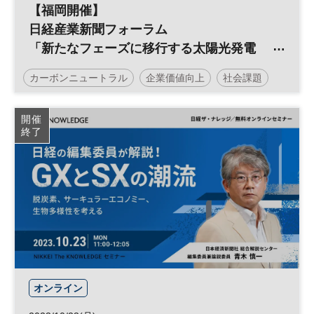
【福岡開催】
日経産業新聞フォーラム
「新たなフェーズに移行する太陽光発電
～自家消費とPPAを活用し、脱炭素経営の
カーボンニュートラル
企業価値向上
社会課題
実現へ～」
サステナビリティ
企業価値
脱炭素
環境
開催
終了
エネルギー
サステナブル
投資
ESG
経営戦略
太陽光発電
ESG投資
参加無料
日経産業新聞フォーラム
オンライン