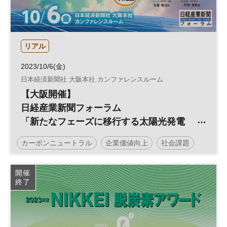
リアル
2023/10/6(金)
日本経済新聞社 大阪本社 カンファレンスルーム
【大阪開催】
日経産業新聞フォーラム
「新たなフェーズに移行する太陽光発電
～自家消費とPPAを活用し、脱炭素経営の
カーボンニュートラル
企業価値向上
社会課題
実現へ～」
サステナビリティ
企業価値
脱炭素
環境
開催
終了
エネルギー
サステナブル
投資
ESG
経営戦略
太陽光発電
ESG投資
参加無料