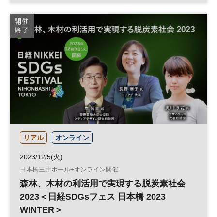
サーキュラーエコノミー
SDGs Week EXPO
開催
終了
社会課題
サステナビリティ
企業価値
脱炭素
サステナブル
投資
ESG
経営戦略
ESG投資
サプライチェーン
参加無料
リアル
オンライン
2023/12/5(火)
日本橋三井ホール+オンライン開催
森林、木材の利活用で実現する脱炭素社会
2023＜日経SDGsフェス 日本橋 2023
WINTER＞