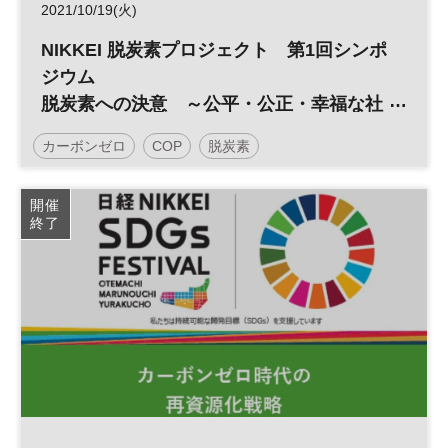
2021/10/19(火)
NIKKEI 脱炭素プロジェクト 第1回シンポ
ジウム
脱炭素への決意 ～公平・公正・幸福な社
会を目指して～
カーボンゼロ
COP
脱炭素
カーボンニュートラル
参加無料
開催
終了