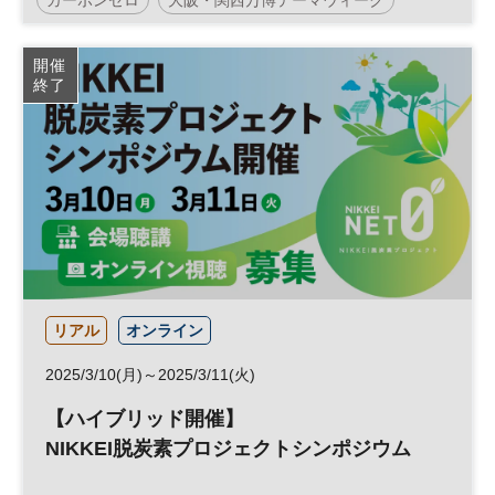
グリーントランスフォーメーション
大阪・関西万博
開催
終了
GX
サステナビリティ
脱炭素
カーボンニュートラル
ESG
参加無料
リアル
オンライン
2025/3/10(月)～2025/3/11(火)
【ハイブリッド開催】
NIKKEI脱炭素プロジェクトシンポジウム