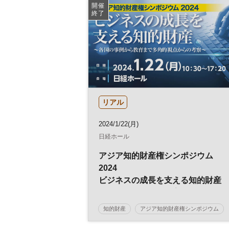
スタートアップ
ネットワーキング
開催
終了
オープンイノベーション
リアル
2024/1/22(月)
日経ホール
アジア知的財産権シンポジウム
2024
ビジネスの成長を支える知的財産
～各国の事例から教育まで多角的
点からの考察～
知的財産
アジア知的財産権シンポジウム
特許
知財
著作権