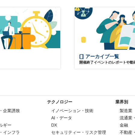
サステナブル
投資
法務
参加無料
アーカイブ一覧
開催終了イベントのレポートや動
テクノロジー
業界別
・企業誘致
イノベーション・技術
製造業
AI・データ
流通業
ルギー
DX
金融
・インフラ
セキュリティー・リスク管理
不動産