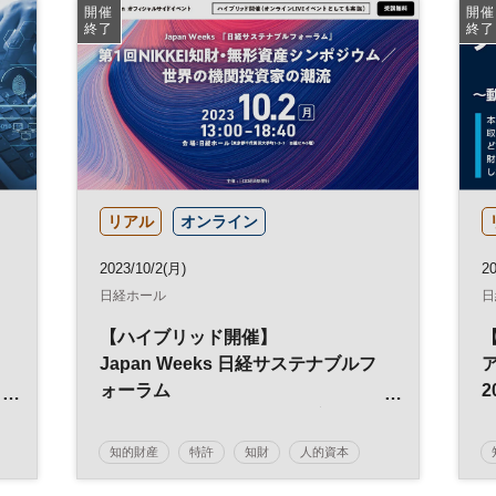
開催
開催
終了
終了
リアル
オンライン
2023/10/2(月)
20
日経ホール
日
【ハイブリッド開催】
Japan Weeks 日経サステナブルフ
ォーラム
2
視
第1回NIKKEI知財・無形資産シンポ
ジウム／世界の機関投資家の潮流
知的財産
特許
知財
人的資本
サステナビリティ
金融
経営