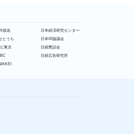
九州放送
日本経済研究センター
せとうち
日本IR協議会
レビ東京
日経懇話会
BC
日経広告研究所
IKKEI