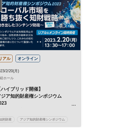
リアル
オンライン
23/2/20(月)
経ホール
【ハイブリッド開催】
アジア知的財産権シンポジウム
023
グローバル市場を勝ち抜く知財戦略
～動き出したコンテンツ防衛～
知的財産
アジア知的財産権シンポジウム
特許
知財
著作権