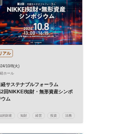
リアル
24/10/8(火)
経ホール
日経サステナブルフォーラム
第2回NIKKEI知財・無形資産シンポ
ジウム
知的財産
知財
経営
投資
法務
参加無料