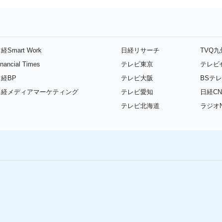
経Smart Work
日経リサーチ
TVQ
inancial Times
テレビ東京
テレビ
経BP
テレビ大阪
BSテ
日経メディアマーケティング
テレビ愛知
日経CN
テレビ北海道
ラジオN