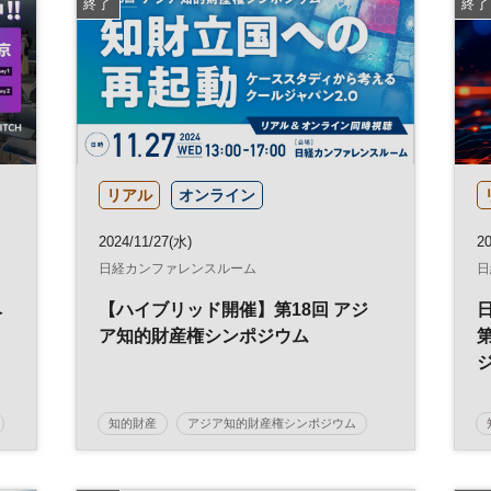
終了
終了
リアル
オンライン
2024/11/27(水)
20
日経カンファレンスルーム
日
ベ
【ハイブリッド開催】第18回 アジ
ア知的財産権シンポジウム
知的財産
アジア知的財産権シンポジウム
知財
参加無料