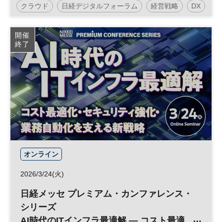
クラウド
日経デジタルフォーラム
経営戦略
DX
開催
終了
オンライン
2026/3/24(火)
日経メッセ プレミアム・カンファレンス・
シリーズ
AI時代のITインフラ最適解 ― コスト最適