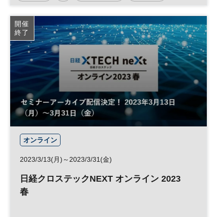
人工知能
働き方改革
建設テック
DX
開催
終了
オンライン
2023/3/13(月)～2023/3/31(金)
日経クロステックNEXT オンライン 2023
春