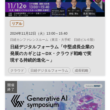
リアル
2024年11月12日（火）13:00～15:40
日経カンファレンスルーム（東京・大手町 日経ビル６階）
日経デジタルフォーラム「中堅成長企業の
発展のカギとは～DX・クラウド戦略で実
現する持続的進化～」
クラウド
日経デジタルフォーラム
成長戦略
経営戦略
中堅・中小企業
DX
参加無料
開催
終了