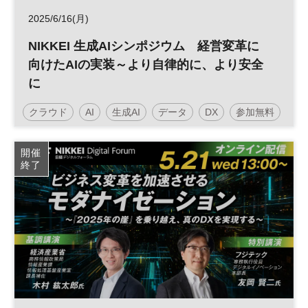
2025/6/16(月)
NIKKEI 生成AIシンポジウム 経営変革に
向けたAIの実装～より自律的に、より安全
に
クラウド
AI
生成AI
データ
DX
参加無料
開催
終了