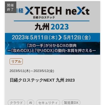
人工知能
働き方改革
建設テック
DX
開催
終了
リアル
2023/5/11(木)～2023/5/12(金)
日経クロステックNEXT 九州 2023
クラウド
AI
セキュリティ
製造業DX