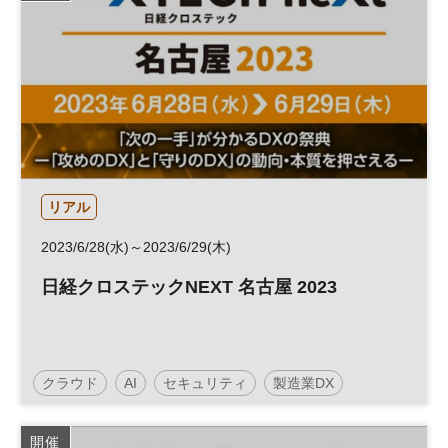
リアル
2023/6/28(水)～2023/6/29(木)
日経クロステックNEXT 名古屋 2023
クラウド
AI
セキュリティ
製造業DX
人工知能
働き方改革
建設テック
DX
開催