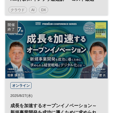
化・セキュリティ強化・業務自動化を支え
クラウド
AI
DX
る新戦略
日経メッセプレミアム・カンファレンス・シリーズ
開催
終了
プレミアム・カンファレンス・シリーズ
オンライン
2025/8/27(水)
成長を加速するオープンイノベーション～
新規事業開発を成功に導くために求められ