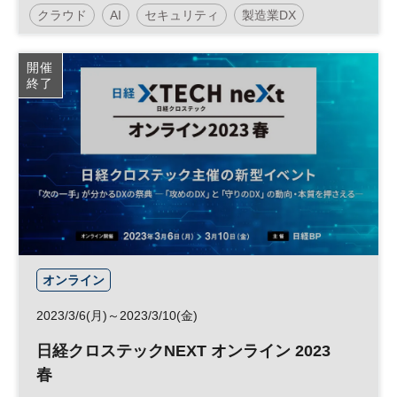
クラウド
AI
セキュリティ
製造業DX
人工知能
働き方改革
建設テック
DX
開催
終了
オンライン
2023/3/6(月)～2023/3/10(金)
日経クロステックNEXT オンライン 2023
春