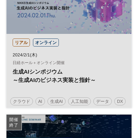
リアル
オンライン
2024/2/1(木)
日経ホール＋オンライン開催
生成AIシンポジウム
～生成AIのビジネス実装と指針～
クラウド
AI
生成AI
人工知能
データ
DX
開催
終了