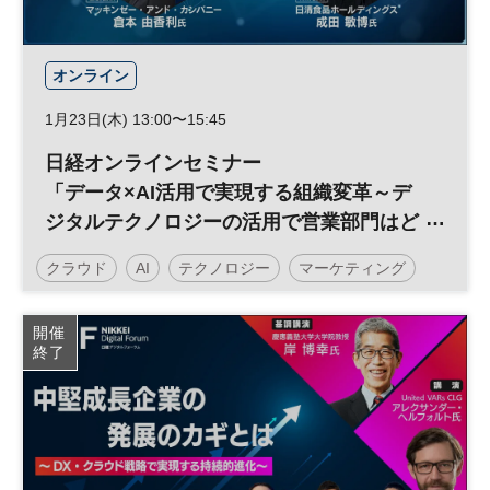
オンライン
1月23日(木) 13:00〜15:45
日経オンラインセミナー
「データ×AI活用で実現する組織変革～デ
ジタルテクノロジーの活用で営業部門はど
う変わるべきか～」
クラウド
AI
テクノロジー
マーケティング
データ
DX
営業変革
日経オンラインセミナー
開催
終了