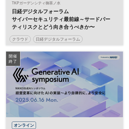
TKPガーデンシティ御茶ノ水
日経デジタルフォーラム
サイバーセキュリティ最前線～サードパー
ティリスクとどう向き合うべきか〜
クラウド
日経デジタルフォーラム
サイバーセキュリティ
DX
参加無料
開催
終了
オンライン