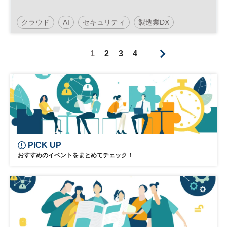
クラウド
AI
セキュリティ
製造業DX
人工知能
働き方改革
建設テック
DX
1
2
3
4
PICK UP
おすすめのイベントをまとめてチェック！