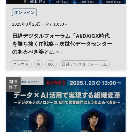
オンライン
2025年3月25日（火）13:30～
日経デジタルフォーラム「AI/DX/GX時代
を勝ち抜くIT戦略～次世代データセンター
のあるべき姿とは～」
クラウド
AI
GX
日経デジタルフォーラム
データ
DX
参加無料
開催
終了