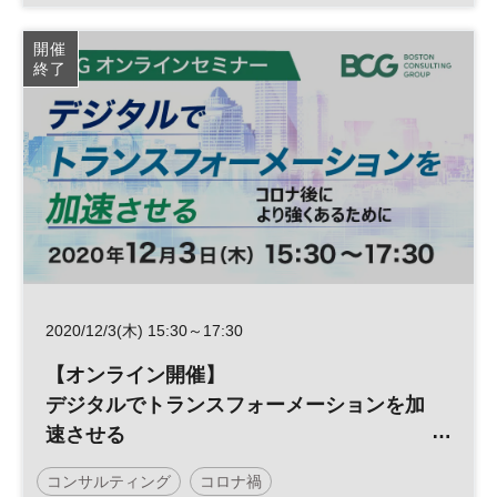
日経転職版
生成AI
人工知能
キャリア
開催
終了
働き方
参加無料
2020/12/3(木) 15:30～17:30
【オンライン開催】
デジタルでトランスフォーメーションを加
速させる
～コロナ後により強くあるために～
コンサルティング
コロナ禍