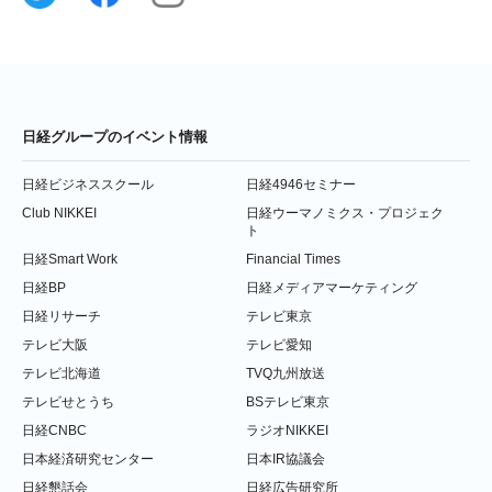
日経グループのイベント情報
日経ビジネススクール
日経4946セミナー
Club NIKKEI
日経ウーマノミクス・プロジェク
ト
日経Smart Work
Financial Times
日経BP
日経メディアマーケティング
日経リサーチ
テレビ東京
テレビ大阪
テレビ愛知
テレビ北海道
TVQ九州放送
テレビせとうち
BSテレビ東京
日経CNBC
ラジオNIKKEI
日本経済研究センター
日本IR協議会
日経懇話会
日経広告研究所