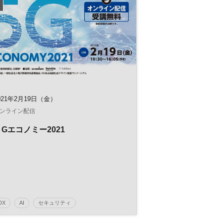
経理
RPA
バックオフィス
参加無料
021年2月19日（金）
ンライン配信
５Gエコノミー2021
DX
AI
セキュリティ
デジタルトランスフォーメーション
人工知能