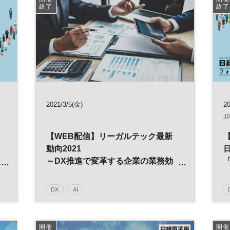
終了
終了
料
経理
RPA
バックオフィス
参加無料
2021/3/5(金)
20
J
【WEB配信】リーガルテック最新
動向2021
改
～DX推進で変革する企業の業務効
率～
DX
AI
能
デジタルトランスフォーメーション
人工知能
経営
法務
デジタル
参加無料
開催
開催