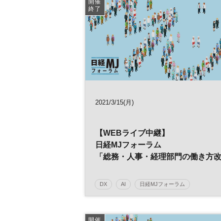
開催
終了
2021/3/15(月)
【WEBライブ中継】
日経MJフォーラム
「総務・人事・経理部門の働き方
革」
～ポストコロナ時代の経営戦略～
DX
AI
日経MJフォーラム
デジタルトランスフォーメーション
人工知
働き方改革
経営戦略
人事
総務
開催