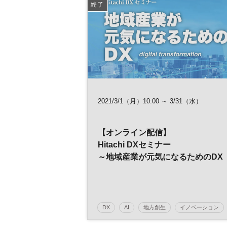
終了
経理
RPA
バックオフィス
参加無
2021/3/1（月）10:00 ～ 3/31（水）
【オンライン配信】
Hitachi DXセミナー
～地域産業が元気になるためのDX
～
DX
AI
地方創生
イノベーション
デジタルトランスフォーメーション
人工知