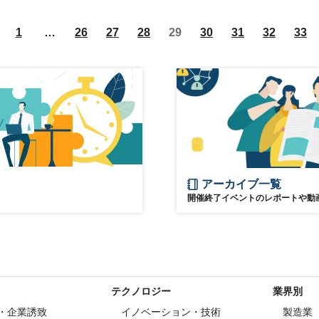
サービス化
デジタル化
1
…
26
27
28
29
30
31
32
33
サブスクリプション
日経オンラインセミナー
アーカイブ一覧
開催終了イベントのレポートや動
テクノロジー
業界別
・企業誘致
イノベーション・技術
製造業