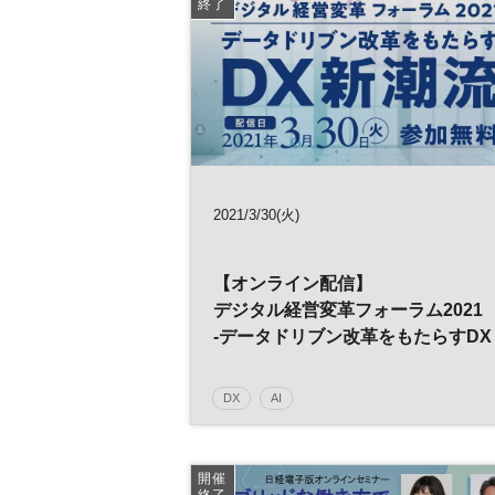
終了
2021/3/30(火)
【オンライン配信】
デジタル経営変革フォーラム2021
-データドリブン改革をもたらすDX
新潮流-
DX
AI
デジタルトランスフォーメーション
人工知
経営
業務効率化
CX
デジタル
開催
終了