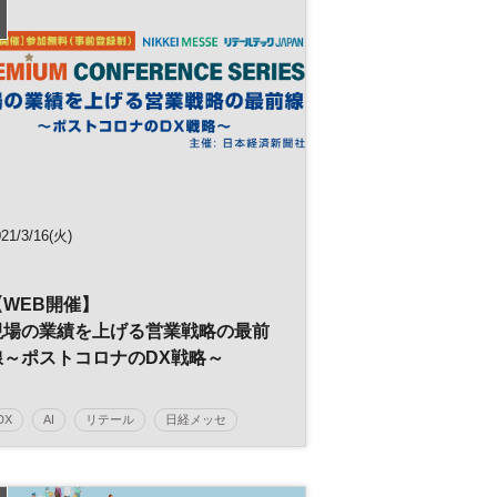
ビジネス
データドリブン
日経オンラインセミナー
21/3/16(火)
【WEB開催】
現場の業績を上げる営業戦略の最前
線～ポストコロナのDX戦略～
DX
AI
リテール
日経メッセ
デジタルトランスフォーメーション
人工知能
働き方改革
マーケティング
RPA