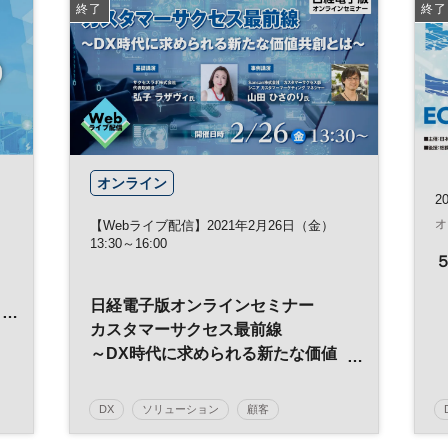
終了
終了
料
リーガルテック
オンライン
2
オ
【Webライブ配信】2021年2月26日（金）
13:30～16:00
日経電子版オンラインセミナー
カスタマーサクセス最前線
～DX時代に求められる新たな価値
共創とは～
DX
ソリューション
顧客
能
デジタルトランスフォーメーション