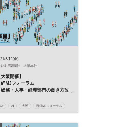
リテールテック
参加無料
21/3/12(金)
本経済新聞社 大阪本社
【大阪開催】
日経MJフォーラム
「総務・人事・経理部門の働き方改
革」
～ポストコロナ時代の経営戦略～
DX
AI
大阪
日経MJフォーラム
デジタルトランスフォーメーション
人工知能
働き方改革
経営戦略
人事
総務