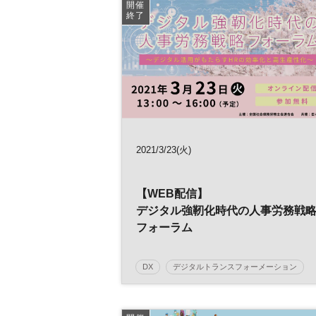
デジタルトランスフォーメーション
ビジネ
開催
終了
日経オンラインセミナー
2021/3/23(火)
【WEB配信】
デジタル強靭化時代の人事労務戦
フォーラム
～デジタル活用がもたらすHRの効
率化と高生産性化～
DX
デジタルトランスフォーメーション
働き方
人事労務戦略
参加無料