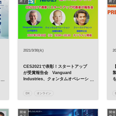
終了
終了
2021/3/30(火)
20
CES2021で表彰！スタートアップ
が受賞報告会 Vanguard
Industries、クォンタムオペレーシ
ョン、ファーストアセント３社の代
表が登壇◇３月30日19時オンライ
DX
オンライン
ン開催◇日経イノベーション・ミー
能
日経イノベーション・ミートアップ
トアップ
ベンチャーキャピタル
イノベーション
開催
開催
終了
終了