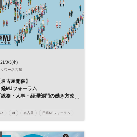
経理
RPA
バックオフィス
参加無料
21/3/3(水)
Pタワー名古屋
【名古屋開催】
日経MJフォーラム
「総務・人事・経理部門の働き方改
革」
～ポストコロナ時代の経営戦略～
DX
AI
名古屋
日経MJフォーラム
デジタルトランスフォーメーション
人工知能
働き方改革
経営戦略
人事
総務