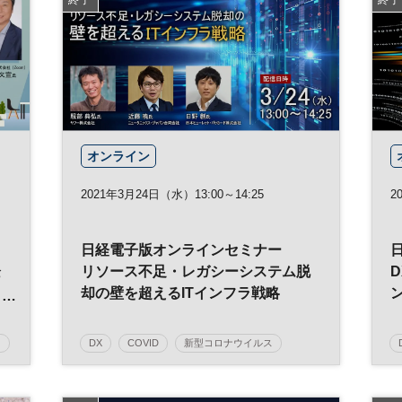
デジタルトランスフォーメーション
テクノロジー
CES
スタートアップ
デジタル
オープンイノベーション
ベンチャー
オンライン
2021年3月24日（水）13:00～14:25
2
日経電子版オンラインセミナー
企
リソース不足・レガシーシステム脱
却の壁を超えるITインフラ戦略
わ
ク
DX
COVID
新型コロナウイルス
ソリューション