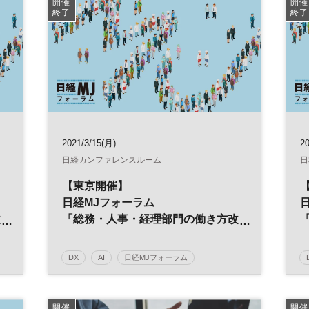
開催
開催
終了
終了
日経産業新聞フォーラム
2021/3/15(月)
20
日経カンファレンスルーム
日
【東京開催】
日経MJフォーラム
改
「総務・人事・経理部門の働き方改
革」
～ポストコロナ時代の経営戦略～
DX
AI
日経MJフォーラム
能
デジタルトランスフォーメーション
人工知能
働き方改革
経営戦略
人事
総務
開催
開催