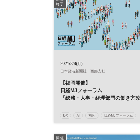
終了
経理
RPA
バックオフィス
参加無
2021/3/8(月)
日本経済新聞社 西部支社
【福岡開催】
日経MJフォーラム
「総務・人事・経理部門の働き方
革」
～ポストコロナ時代の経営戦略～
DX
AI
福岡
日経MJフォーラム
デジタルトランスフォーメーション
人工知
働き方改革
経営戦略
人事
総務
開催