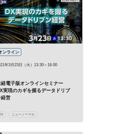
製造業
参加無料
日経メッセプレミアム・カンファレンス・シリー
ズ
オンライン
021年3月23日（火）13:30～16:00
日経電子版オンラインセミナー
DX実現のカギを握るデータドリブ
ン経営
DX
ニューノーマル
デジタルトランスフォーメーション
経営