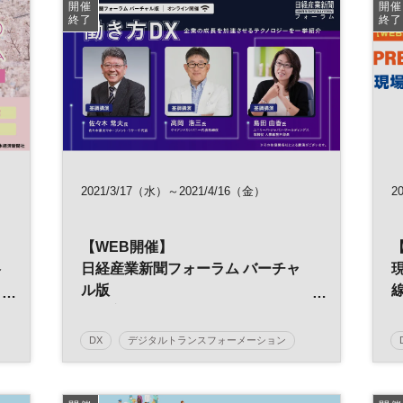
ス
デジタルトランスフォーメーション
IT
開催
開催
終了
終了
インフラ
日経オンラインセミナー
2021/3/17（水）～2021/4/16（金）
20
【WEB開催】
略
日経産業新聞フォーラム バーチャ
ル版
働き方DX 企業の成長を加速させる
テクノロジーを一挙紹介
DX
デジタルトランスフォーメーション
働き方改革
テレワーク
経営者
中堅・中小企業
参加無料