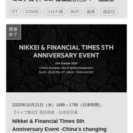
にも対応するBCPとするために～
FT
COVID
コロナ禍
BCP
健康
感染症
日経オンラインセミナー
開催
終了
2020年10月21日（水）16時～17時（日本時間）
【ライブ配信】英語視聴・日本語字幕
Nikkei & Financial Times 5th
Anniversary Event -China's changing