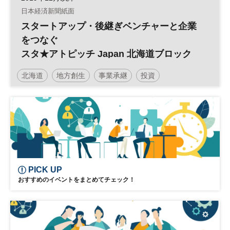
日本経済新聞紙面
スタートアップ・後継ぎベンチャーと企業
をつなぐ
スタ★アトピッチ Japan 北海道ブロック
北海道
地方創生
事業承継
投資
スタートアップ
後継ぎベンチャー
スタ★アトピッチ
参加無料
PICK UP
おすすめのイベントをまとめてチェック！