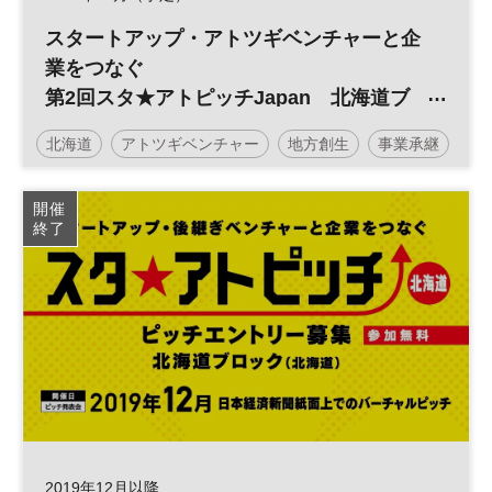
スタートアップ・アトツギベンチャーと企
業をつなぐ
第2回スタ★アトピッチJapan 北海道ブ
ロック
北海道
アトツギベンチャー
地方創生
事業承継
投資
スタートアップ
スタ★アトピッチ
開催
終了
参加無料
2019年12月以降