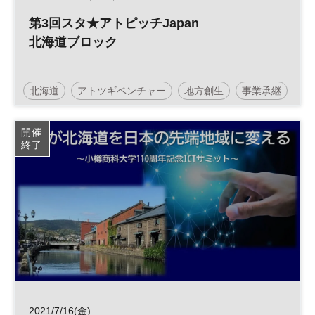
第3回スタ★アトピッチJapan
北海道ブロック
北海道
アトツギベンチャー
地方創生
事業承継
投資
スタートアップ
スタ★アトピッチ
開催
終了
参加無料
2021/7/16(金)