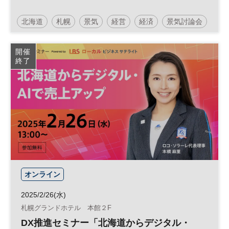
北海道
札幌
景気
経営
経済
景気討論会
参加無料
開催
終了
オンライン
2025/2/26(水)
札幌グランドホテル 本館２F
DX推進セミナー「北海道からデジタル・