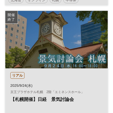
LBSザ・フォーラム
地方創生
経営
経営戦略
開催
終了
地域活性化
組織
参加無料
企業経営
リアル
2025/9/24(水)
京王プラザホテル札幌 2階「エミネンスホール」
【札幌開催】日経 景気討論会