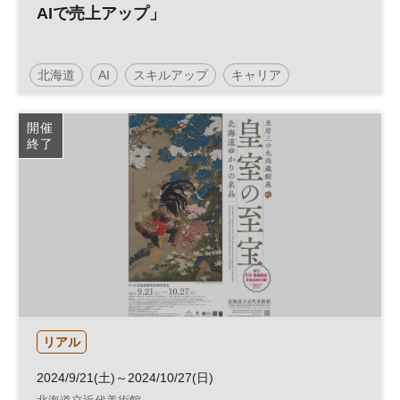
AIで売上アップ」
北海道
AI
スキルアップ
キャリア
生産性向上
デジタル
データ
DX
参加無料
開催
終了
リアル
2024/9/21(土)～2024/10/27(日)