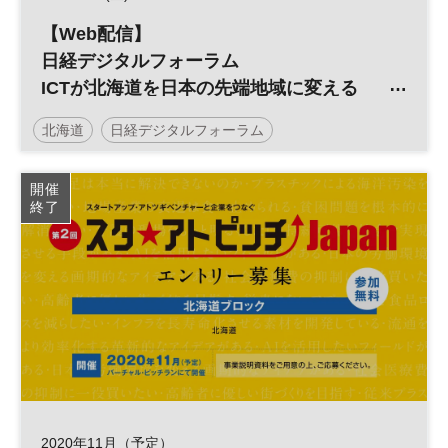
【Web配信】
日経デジタルフォーラム
ICTが北海道を日本の先端地域に変える
～小樽商科大学110周年記念ICTサミット～
北海道
日経デジタルフォーラム
デジタルフォーラム
ワーケーション
地方創生
開催
終了
IoT
ICT
起業
DX
参加無料
2020年11月（予定）