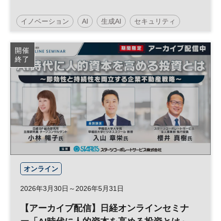
イノベーション
AI
生成AI
セキュリティ
人工知能
テクノロジー
情報セキュリティ
開催
終了
展示会
DX
HR
参加無料
オンライン
2026年3月30日～2026年5月31日
【アーカイブ配信】日経オンラインセミナ