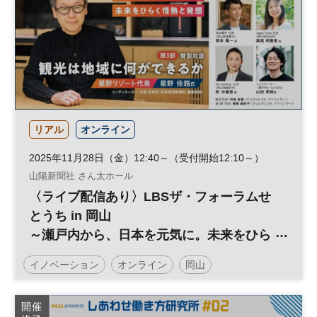
リアル
オンライン
2025年11月28日（金）12:40～（受付開始12:10～）
山陽新聞社 さん太ホール
〈ライブ配信あり〉LBSザ・フォーラムせ
とうち in 岡山
～瀬戸内から、日本を元気に。未来をひら
く情熱と発想
イノベーション
オンライン
岡山
LBSザ・フォーラム
オンライン開催
地方創生
開催