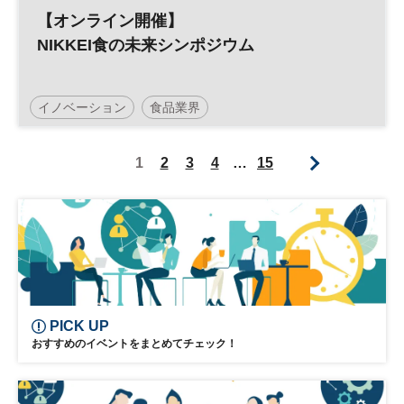
【オンライン開催】
NIKKEI食の未来シンポジウム
イノベーション
食品業界
大阪・関西万博テーマウィーク
万博
1
2
3
4
…
15
大阪・関西万博
ビジネス
フードテック
PICK UP
おすすめのイベントをまとめてチェック！