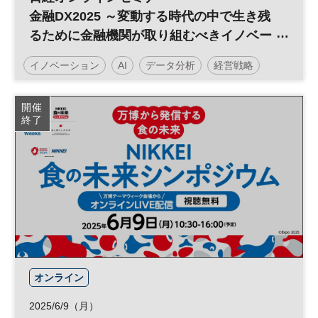
金融DX2025 ～変動する時代の中で生き残
るために金融機関が取り組むべきイノベー
ションとは～
イノベーション
AI
データ分析
経営戦略
デジタル
バックオフィス
DX
参加無料
開催
終了
日経オンラインセミナー
オンライン
2025/6/9（月）