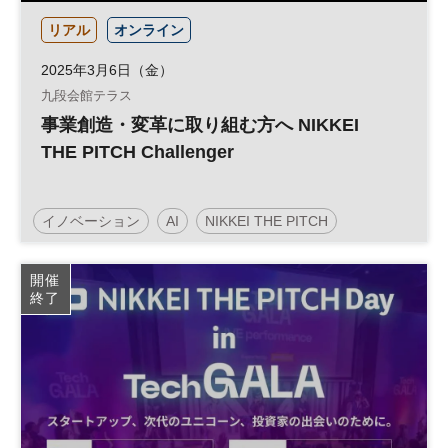
リアル
オンライン
2025年3月6日（金）
九段会館テラス
事業創造・変革に取り組む方へ NIKKEI
THE PITCH Challenger
イノベーション
AI
NIKKEI THE PITCH
事業創造
経営戦略
スタートアップ
新規事業
開催
終了
DX
参加無料
オープンイノベーション
ベンチャー