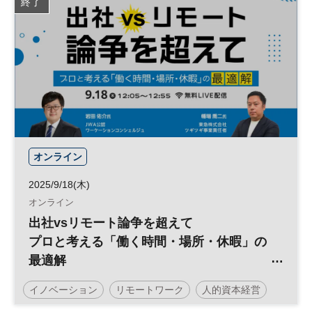
終了
経営
経営戦略
地域活性化
観光
参加無料
企業経営
オンライン
2025/9/18(木)
オンライン
出社vsリモート論争を超えて
プロと考える「働く時間・場所・休暇」の
最適解
イノベーション
リモートワーク
人的資本経営