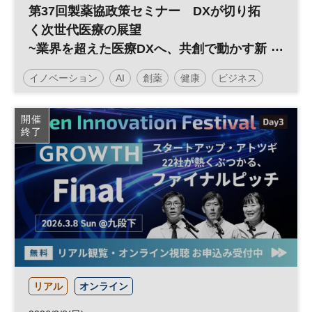
第37回製薬協政策セミナー DXが切り拓
く次世代医療の展望
~業界を超えた医療DXへ、共創で動かす新
たな試み
イノベーション
AI
創薬
健康
ビジネス
医療
スタートアップ
DX
参加無料
開催
終了
ヘルスケア
ベンチャー
リアル
オンライン