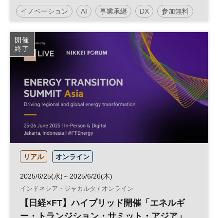
イノベーション
AI
事業承継
DX
参加無料
日経オンラインセミナー
開催
終了
リアル
オンライン
2025/6/25(水)～2025/6/26(木)
インドネシア・ジャカルタ / オンライン
【日経×FT】ハイブリッド開催「エネルギ
ー・トランジション・サミット・アジア」