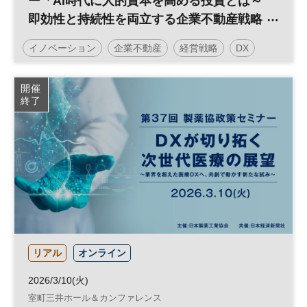
ー「AI時代に人的資本を高める投資とは～
即効性と持続性を両立する企業不動産戦略
～」
イノベーション
企業不動産
経営戦略
DX
日経オンラインセミナー
開催
終了
リアル
オンライン
2026/3/10(火)
室町三井ホール＆カンファレンス