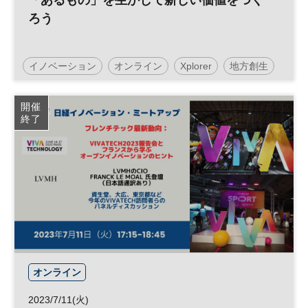
「あるもの」を生かして新しい価値をつく
ろう
イノベーション
オンライン
Xplorer
地方創生
事業承継
リーダーシップ
経営者
SDGs
開催
終了
参加無料
平日夜開催
オンライン
2023/7/11(火)