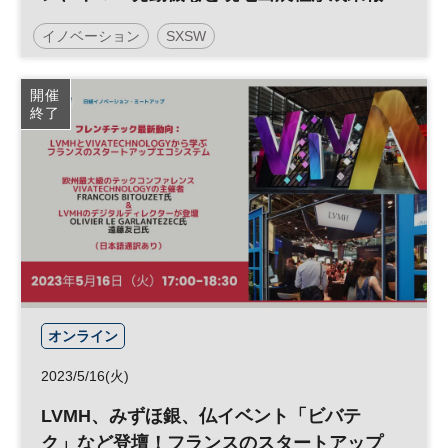
告
イノベーション
SXSW
日経イノベーション・ミートアップ
開催
終了
デジタルトランスフォーメーション
アート
SDGs
テクノロジー
スタートアップ
グローバル
デジタル
参加無料
平日夜開催
オンライン
2023/5/16(火)
LVMH、みずほ銀、仏イベント「ビバテ
ク」など登壇！フランスのスタートアップ