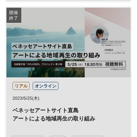
地方創生
事業承継
リーダーシップ
経営者
開催
終了
参加無料
平日夜開催
リアル
オンライン
2023/5/25(木)
ベネッセアートサイト直島
アートによる地域再生の取り組み