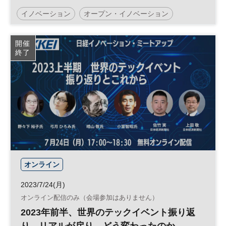
事のコミュニティプロデューサーが集結 新
イノベーション
オープン・イノベーション
規事業創出になぜコミュニティが必要なの
か ◆日経イノベーション・ミートアップ◆
新規事業開発
日経イノベーション・ミートアップ
開催
終了
スタートアップ
新規事業
エコシステム
参加無料
平日夜開催
ベンチャー
オンライン
2023/7/24(月)
オンライン配信のみ（会場参加はありません）
2023年前半、世界のテックイベント振り返