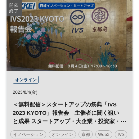
開催
終了
オンライン
2023/8/4(金)
＜無料配信＞スタートアップの祭典「IVS
2023 KYOTO」報告会 主催者に聞く狙い
と成果 スタートアップ・大企業・投資家・
行政などから参加者１万人超 京都、熱狂
イノベーション
オンライン
京都
Web3
IVS
の３日間 クリプト関連拡充 国際化、一段