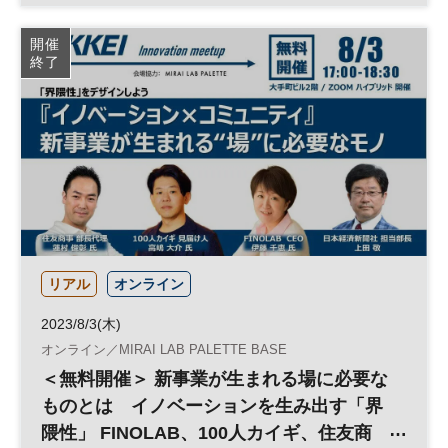
と サイドイベントも目白押し ◆日経イノ
暗号資産
平日夕方開催
開催
ベーション・ミートアップ◆
終了
日経イノベーション・ミートアップ
ブロックチェーン
仮想通貨
テクノロジー
スタートアップ
グローバル
参加無料
平日夜開催
リアル
オンライン
2023/8/3(木)
オンライン／MIRAI LAB PALETTE BASE
＜無料開催＞ 新事業が生まれる場に必要な
ものとは イノベーションを生み出す「界
隈性」 FINOLAB、100人カイギ、住友商