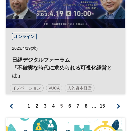
オンライン
2023/4/19(水)
日経デジタルフォーラム
「不確実な時代に求められる可視化経営と
は」
イノベーション
VUCA
人的資本経営
日経デジタルフォーラム
1
2
3
4
5
6
7
8
…
15
デジタルトランスフォーメーション
DX
参加無料