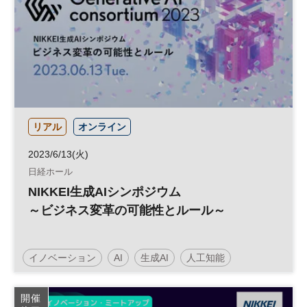
リアル
オンライン
2023/6/13(火)
日経ホール
NIKKEI生成AIシンポジウム
～ビジネス変革の可能性とルール～
イノベーション
AI
生成AI
人工知能
テクノロジー
開催