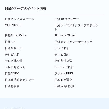
日経グループのイベント情報
日経ビジネススクール
日経4946セミナー
Club NIKKEI
日経ウーマノミクス・プロジェク
ト
日経Smart Work
Financial Times
日経BP
日経メディアマーケティング
日経リサーチ
テレビ東京
テレビ大阪
テレビ愛知
テレビ北海道
TVQ九州放送
テレビせとうち
BSテレビ東京
日経CNBC
ラジオNIKKEI
日本経済研究センター
日本IR協議会
日経懇話会
日経広告研究所