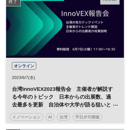
終了
オンライン
2023/6/7(水)
台湾InnoVEX2023報告会 主催者が解説す
る今年のトピック 日本からの出展数、過
去最多を更新 自治体や大学が語る狙いと
成果 ◇日経イノベーション・ミートアップ
イノベーション
AI
台湾
平日夕方開催
◇
日経イノベーション・ミートアップ
人工知能
経営