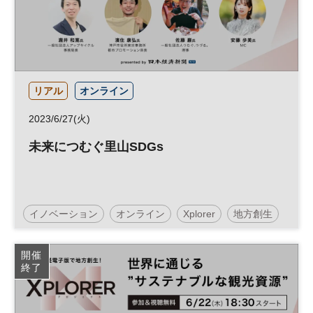
リアル
オンライン
2023/6/27(火)
未来につむぐ里山SDGs
イノベーション
オンライン
Xplorer
地方創生
事業承継
リーダーシップ
経営者
SDGs
開催
終了
参加無料
平日夜開催