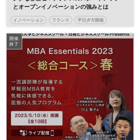
とオープンイノベーションの強みとは
イノベーション
フランス
平日夕方開催
日経イノベーション・ミートアップ
開催
終了
デジタルトランスフォーメーション
テクノロジー
スタートアップ
フレンチテック
デジタル
パリ
DX