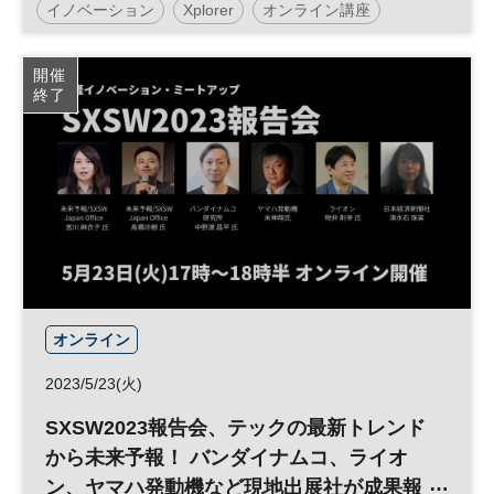
イノベーション
Xplorer
オンライン講座
地方創生
事業承継
リーダーシップ
経営者
開催
終了
参加無料
オンライン
2023/5/23(火)
SXSW2023報告会、テックの最新トレンド
から未来予報！ バンダイナムコ、ライオ
ン、ヤマハ発動機など現地出展社が成果報