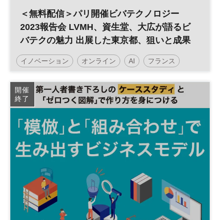
＜無料配信＞パリ開催ビバテクノロジー
2023報告会 LVMH、資生堂、大広が語るビ
バテクの魅力 出展した東京都、狙いと成果
イノベーション
オンライン
AI
フランス
ビバテクノロジー
平日夕方開催
オンライン講座
開催
終了
日経イノベーション・ミートアップ
デジタルトランスフォーメーション
人工知能
経営
ESG
SDGs
テクノロジー
スタートアップ
新規事業
フレンチテック
デジタル
パリ
DX
参加無料
オープンイノベーション
ベンチャー