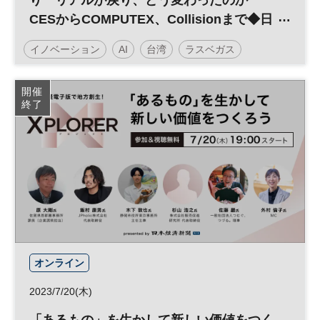
り リアルが戻り、どう変わったのか
CESからCOMPUTEX、Collisionまで◆日
経イノベーション・ミートアップ◆
イノベーション
AI
台湾
ラスベガス
ビバテクノロジー
平日夕方開催
生成AI
SXSW
開催
終了
日経イノベーション・ミートアップ
デジタルトランスフォーメーション
人工知能
投資
CES
新規事業
シリコンバレー
DX
参加無料
オンライン
2023/7/20(木)