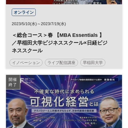
オンライン
2023/5/10(水)～2023/7/19(水)
＜総合コース＞春 【MBA Essentials 】
／早稲田大学ビジネススクール×日経ビジ
ネススクール
イノベーション
ライブ配信講座
早稲田大学
経営戦略
リーダーシップ
マーケティング
開催
終了
日経ビジネススクール
MBA
企業経営