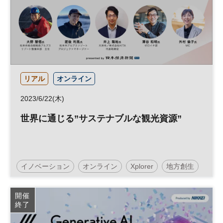
リアル
オンライン
2023/6/22(木)
世界に通じる”サステナブルな観光資源”
イノベーション
オンライン
Xplorer
地方創生
事業承継
リーダーシップ
経営者
SDGs
開催
終了
参加無料
平日夜開催