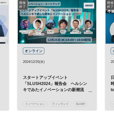
参加無料
開催
開催
終了
終了
オンライン
2024/12/25(水)
2
・
スタートアップイベント
「SLUSH2024」報告会 ヘルシン
キでみたイノベーションの新潮流
t
Takeoff Tokyo アンティ・ソンニネ
ン氏、新潟ベンチャー協会 渋谷修
イノベーション
フィンランド
SLUSH
太氏ら登壇 ◇日経イノベーショ
日経イノベーション・ミートアップ