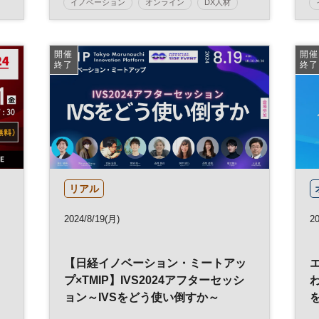
イノベーション
オンライン
DX人材
日経地方創生フォーラム
地方創生
SDGs
地域活性化
観光
日経ホール
開催
開催
終了
終了
参加無料
リアル
2024/8/19(月)
20
【日経イノベーション・ミートアッ
プ×TMIP】IVS2024アフターセッシ
ョン～IVSをどう使い倒すか～