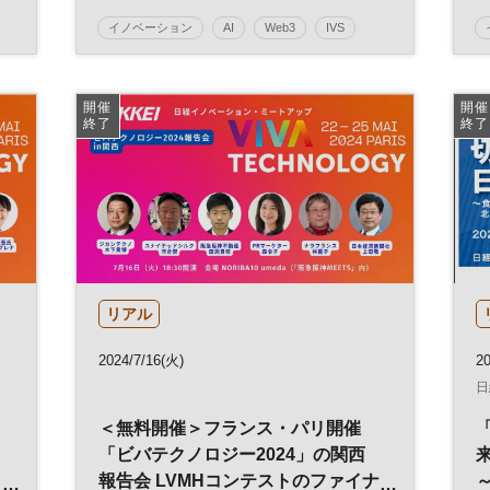
イノベーション
AI
Web3
IVS
暗号資産
オープン・イノベーション
ブロックチェーン
テクノロジー
開催
開催
終了
終了
スタートアップ
デジタル
DX
参加無料
平日夜開催
リアル
2024/7/16(火)
2
日
＜無料開催＞フランス・パリ開催
「ビバテクノロジー2024」の関西
報告会 LVMHコンテストのファイナ