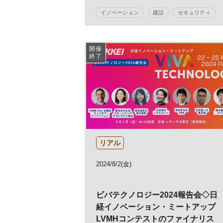
イノベーション
建設
セキュリティ
IT
DX
技術
開催
終了
リアル
2024/8/2(金)
ビバテクノロジー2024報告会◇日
経イノベーション・ミートアップ
LVMHコンテストのファイナリス