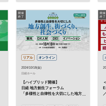
テクノロジー
開催
開催
終了
終了
リアル
オンライン
2024/10/18(金)
2
日経ホール
【ハイブリッド開催】
日経 地方創生フォーラム
E
「多様性と自律性を大切にした地方
創生、街づくり、社会づくり」