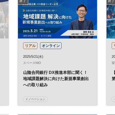
終了
終了
リアル
オンライン
2025/5/21(水)
20
スペースNIO
室
山陰合同銀行 DX推進本部に聞く！
地域課題解決に向けた新規事業創出
への取り組み
イノベーション
デジタルトランスフォーメーション
DX