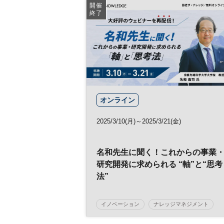
情報セキュリティ
展示会
DX
HR
開催
終了
参加無料
オンライン
2025/3/10(月)～2025/3/21(金)
名和先生に聞く！これからの事業
研究開発に求められる “軸”と“思考
法”
イノベーション
ナレッジマネジメント
研究開発
事業開発
新規事業