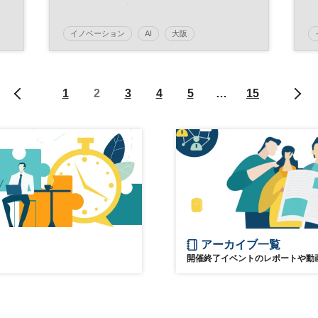
リストら登壇◇日経イノベーショ
州
ン・ミートアップ
イノベーション
AI
大阪
オープン・イノベーション
日経イノベーション・ミートアップ
SDGs
1
2
3
4
5
…
15
テクノロジー
スタートアップ
グローバル
デジタル
DX
参加無料
平日夜開催
アーカイブ一覧
開催終了イベントのレポートや動