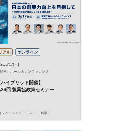
リアル
オンライン
25/3/17(月)
町三井ホール＆カンファレンス
【ハイブリッド開催】
第36回 製薬協政策セミナー
イノベーション
AI
創薬
デジタルトランスフォーメーション
健康