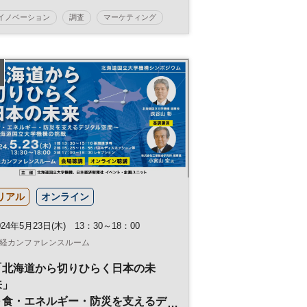
イノベーション
調査
マーケティング
参加無料
リアル
オンライン
024年5月23日(木) 13：30～18：00
経カンファレンスルーム
「北海道から切りひらく日本の未
来」
～食・エネルギー・防災を支えるデ