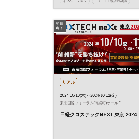
イノベーション
日経・FT感染症会議
健康
人材育成
感染症
参加無料
開催
終了
リアル
2024/10/10(木)～2024/10/11(金)
東京国際フォーラム(有楽町)ホールE
日経クロステックNEXT 東京 2024