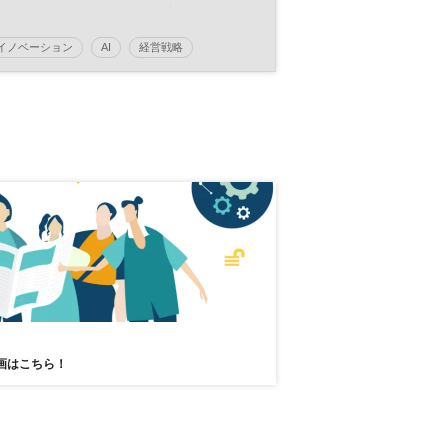
ジタル空間～／北海道国立大学機構
の挑戦
イノベーション
AI
経営戦略
テクノロジー
防災
画はこちら！