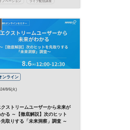
イノベーション
ライブ配信講座
事業創造
ビジネスモデル
早稲田大学ビジネススクール
会計
経営戦略
マーケティング
日経ビジネススクール
MBA
オンライン
24/8/6(火)
エクストリームユーザーから未来が
わかる ～【徹底解説】次のヒット
を先取りする「未来洞察」調査 ～