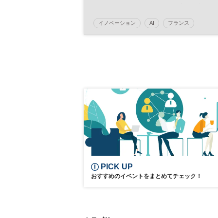
ト、ヘラルボニーが凱旋初講演 イ
ンパクトスタートアップが語る欧
イノベーション
AI
フランス
マーケットへの展開 藤本あゆみ
ビバテクノロジー
氏、小田嶋アレックス氏ら登壇
日経イノベーション・ミートアップ
SDGs
テクノロジー
スタートアップ
新規事業
グローバル
デジタル
パリ
DX
参加無料
オープンイノベーション
平日夜開催
PICK UP
おすすめのイベントをまとめてチェック！