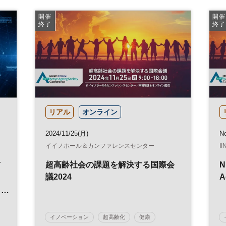
ン・ミートアップ
テクノロジー
スタートアップ
開催
開催
終了
終了
グローバル
デジタル
参加無料
リアル
オンライン
2024/11/25(月)
No
イイノホール＆カンファレンスセンター
I
前
超高齢社会の課題を解決する国際会
N
議2024
A
と
イノベーション
超高齢化
健康