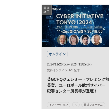
参加無料
開催
終了
オンライン
2024/11/26(火)～2024/11/27(水)
無料オンラインLIVE配信
英GCHQジェレミー・フレミング
長官、ユーロポール欧州サイバー
犯罪センター所長等が登壇！
分断や新技術の台頭で高まる脅威
事業を止めないために今すべきこ
イノベーション
AI
日経フォーラム