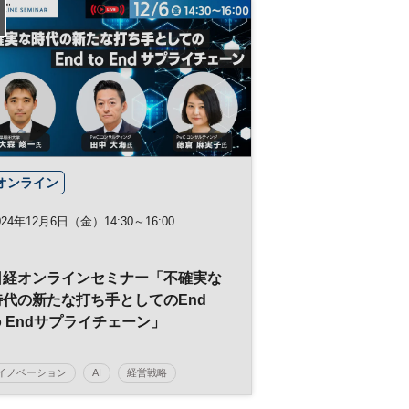
ビジネス
医療
スタートアップ
DX
参加無料
ヘルスケア
ベンチャー
オンライン
024年12月6日（金）14:30～16:00
日経オンラインセミナー「不確実な
時代の新たな打ち手としてのEnd
o Endサプライチェーン」
イノベーション
AI
経営戦略
グローバル
DX
サプライチェーン