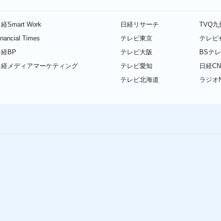
経Smart Work
日経リサーチ
TVQ
inancial Times
テレビ東京
テレビ
経BP
テレビ大阪
BSテ
日経メディアマーケティング
テレビ愛知
日経CN
テレビ北海道
ラジオN