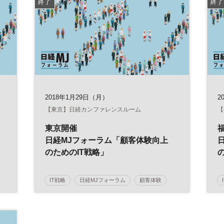
終了
終了
2018年1月29日（月）
2
【東京】日経カンファレンスルーム
【
東京開催
日経MJフォーラム「顧客体験向上
のためのIT戦略」
IT戦略
日経MJフォーラム
顧客体験