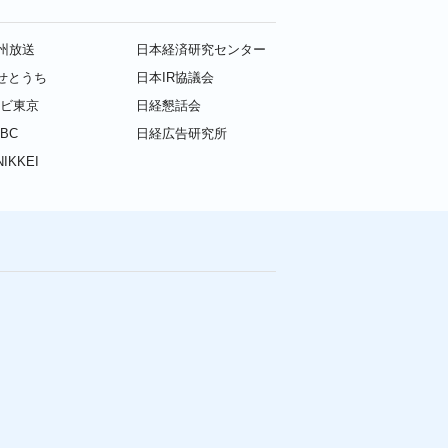
九州放送
日本経済研究センター
せとうち
日本IR協議会
レビ東京
日経懇話会
BC
日経広告研究所
IKKEI