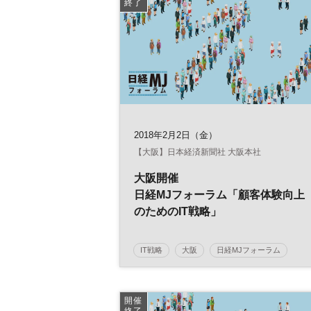
終了
2018年2月2日（金）
【大阪】日本経済新聞社 大阪本社
大阪開催
日経MJフォーラム「顧客体験向上
のためのIT戦略」
IT戦略
大阪
日経MJフォーラム
顧客体験
開催
終了