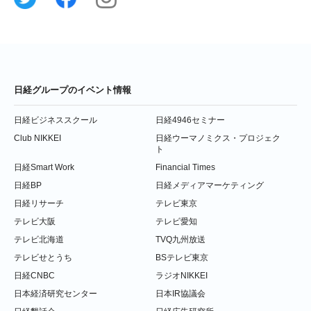
日経グループのイベント情報
日経ビジネススクール
日経4946セミナー
Club NIKKEI
日経ウーマノミクス・プロジェク
ト
日経Smart Work
Financial Times
日経BP
日経メディアマーケティング
日経リサーチ
テレビ東京
テレビ大阪
テレビ愛知
テレビ北海道
TVQ九州放送
テレビせとうち
BSテレビ東京
日経CNBC
ラジオNIKKEI
日本経済研究センター
日本IR協議会