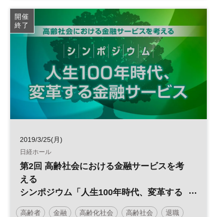
退職
認知症
開催
終了
2019/3/25(月)
日経ホール
第2回 高齢社会における金融サービスを考
える
シンポジウム「人生100年時代、変革する
金融サービス」
高齢者
金融
高齢化社会
高齢社会
退職