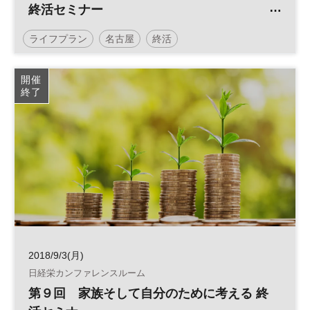
終活セミナー
～前向きに人生を締めくくるために～
ライフプラン
名古屋
終活
開催
終了
2018/9/3(月)
日経栄カンファレンスルーム
第９回 家族そして自分のために考える 終