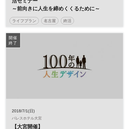
活セミナー
～前向きに人生を締めくくるために～
ライフプラン
名古屋
終活
開催
終了
2018/7/1(日)
パレスホテル大宮
【大宮開催】