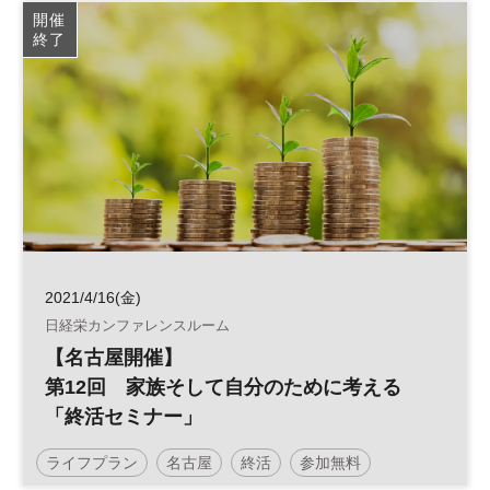
超高齢化
経営
ESG
医療
テクノロジー
開催
終了
高齢化社会
グローバル
高齢社会
認知症
DX
2021/4/16(金)
日経栄カンファレンスルーム
【名古屋開催】
第12回 家族そして自分のために考える
「終活セミナー」
ライフプラン
名古屋
終活
参加無料