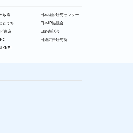
九州放送
日本経済研究センター
せとうち
日本IR協議会
レビ東京
日経懇話会
BC
日経広告研究所
IKKEI