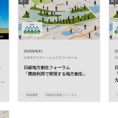
終了
終了
2018/8/9(木)
20
六本木アカデミーヒルズタワーホール
日
の
日経地方創生フォーラム
ス
「廃校利用で実現する地方創生」
チ
地域連携
日経地方創生フォーラム
地方創生
SDGs