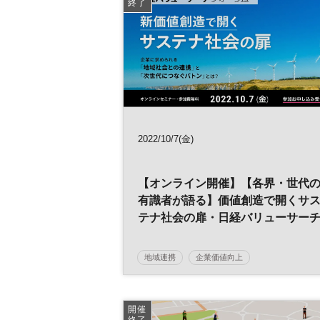
終了
2022/10/7(金)
【オンライン開催】【各界・世代
有識者が語る】価値創造で開くサ
テナ社会の扉・日経バリューサー
フォーラム
地域連携
企業価値向上
サステナビリティ
サステナブル
価値創造
SDGs
参加無料
開催
終了