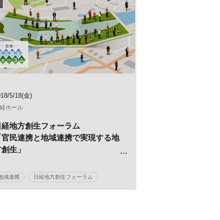
18/5/18(金)
経ホール
日経地方創生フォーラム
「官民連携と地域連携で実現する地
方創生」
～実装に入った地方創生 具体的事
例から考える持続可能な経済循環～
地域連携
日経地方創生フォーラム
地方創生
SDGs
官民連携