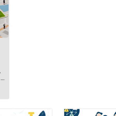
地
～
ま