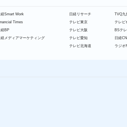
経Smart Work
日経リサーチ
TVQ
inancial Times
テレビ東京
テレビ
経BP
テレビ大阪
BSテ
日経メディアマーケティング
テレビ愛知
日経CN
テレビ北海道
ラジオN