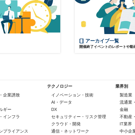
アーカイブ一覧
開催終了イベントのレポートや動
テクノロジー
業界別
・企業誘致
イノベーション・技術
製造業
AI・データ
流通業
ルギー
DX
金融
・インフラ
セキュリティー・リスク管理
不動産
クラウド・開発
IT業界
ンプライアンス
通信・ネットワーク
中小企