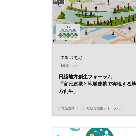
2018/2/20(火)
日経ホール
日経地方創生フォーラム
「官民連携と地域連携で実現する
方創生」
～実装に入った地方創生 具体的事
例から考える持続可能な経済循環
地域連携
日経地方創生フォーラム
※レポート記事をお読みいただけ
地方創生
官民連携
す。