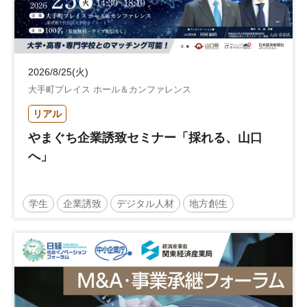
2026/8/25(火)
大手町プレイス ホール＆カンファレンス
リアル
やまぐち企業誘致セミナー「採れる、山口
へ」
学生
企業誘致
デジタル人材
地方創生
企業立地
人材育成
経営者
交流会付き
地域活性化
自治体