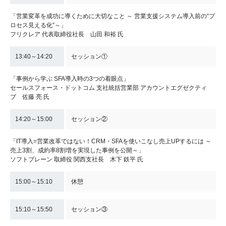
「営業変革を成功に導くために大切なこと ～ 営業支援システム導入前の“プ
ロセス見える化”～」
フリクレア 代表取締役社長 山田 和裕 氏
13:40～14:20
セッション①
「事例から学ぶ SFA導入時の3つの着眼点」
セールスフォース・ドットコム 支社統括営業部 アカウントエグゼクティ
ブ 佐藤 亮 氏
14:20～15:00
セッション②
「IT導入=営業改革ではない！CRM・SFAを使いこなし売上UPするには ～
売上3割、成約率8割増を実現した事例を公開～」
ソフトブレーン 取締役 関西支社長 木下 鉄平 氏
15:00～15:10
休憩
15:10～15:50
セッション③