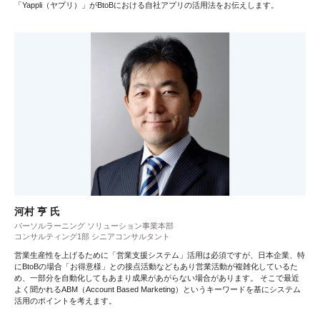
「Yappli（ヤプリ）」がBtoBにおける自社アプリの活用法をお伝えします。
河村 亨 氏
パーソルラーニング ソリューション事業本部
コンサルティング1部 シニアコンサルタント
営業生産性を上げるために「営業支援システム」活用は必須ですが、日本企業、特
にBtoBの場合「お得意様」との接点活動などもあり営業活動が複雑化しているた
め、一部分を自動化してもあまり成果があがらない場合があります。 そこで最近
よく聞かれるABM（Account Based Marketing）というキーワードを基にシステム
活用のポイントを考えます。