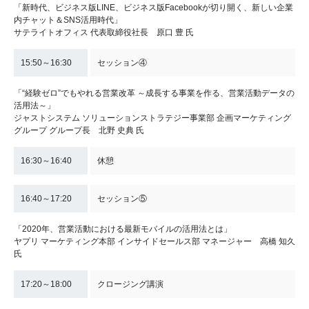
「新時代、ビジネス版LINE、ビジネス版Facebookが切り開く、新しい企業
内チャット＆SNS活用時代」
サテライトオフィス 代表取締役社長 原口 豊 氏
15:50～16:30
セッション④
「“経験ゼロ”でもやれる営業改革 ～成長する事業を作る、営業活動データの
活用法～」
ジャストシステム ソリューションストラテジー事業部 企画マーケティング
グループ グループ長 北野 史典 氏
16:30～16:40
休憩
16:40～17:20
セッション⑤
「2020年、営業活動における最新モバイルの活用法とは」
ヤプリ マーケティング本部 インサイドセールス部 マネージャー 高橋 知久
氏
17:20～18:00
クロージング講演