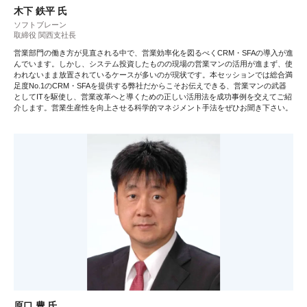
木下 鉄平 氏
ソフトブレーン
取締役 関西支社長
営業部門の働き方が見直される中で、営業効率化を図るべくCRM・SFAの導入が進
んでいます。しかし、システム投資したものの現場の営業マンの活用が進まず、使
われないまま放置されているケースが多いのが現状です。本セッションでは総合満
足度No.1のCRM・SFAを提供する弊社だからこそお伝えできる、営業マンの武器
としてITを駆使し、営業改革へと導くための正しい活用法を成功事例を交えてご紹
介します。営業生産性を向上させる科学的マネジメント手法をぜひお聞き下さい。
原口 豊 氏