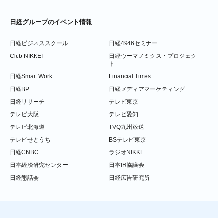
日経グループのイベント情報
日経ビジネススクール
日経4946セミナー
Club NIKKEI
日経ウーマノミクス・プロジェク
ト
日経Smart Work
Financial Times
日経BP
日経メディアマーケティング
日経リサーチ
テレビ東京
テレビ大阪
テレビ愛知
テレビ北海道
TVQ九州放送
テレビせとうち
BSテレビ東京
日経CNBC
ラジオNIKKEI
日本経済研究センター
日本IR協議会
日経懇話会
日経広告研究所