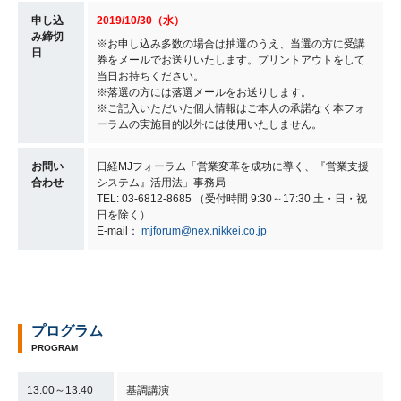
申し込
2019/10/30（水）
み締切
※お申し込み多数の場合は抽選のうえ、当選の方に受講
日
券をメールでお送りいたします。プリントアウトをして
当日お持ちください。
※落選の方には落選メールをお送りします。
※ご記入いただいた個人情報はご本人の承諾なく本フォ
ーラムの実施目的以外には使用いたしません。
お問い
日経MJフォーラム「営業変革を成功に導く、『営業支援
合わせ
システム』活用法」事務局
TEL: 03-6812-8685 （受付時間 9:30～17:30 土・日・祝
日を除く）
E-mail：
mjforum@nex.nikkei.co.jp
プログラム
PROGRAM
13:00～13:40
基調講演