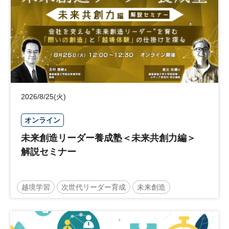
2026/8/25(火)
オンライン
未来創造リーダー養成塾＜未来共創力編＞
解説セミナー
越境学習
次世代リーダー育成
未来創造
リーダーシップ
新規事業
参加無料