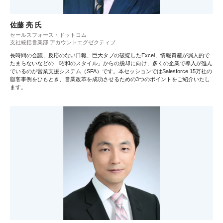
佐藤 亮 氏
セールスフォース・ドットコム
支社統括営業部 アカウントエグゼクティブ
長時間の会議、反応のない日報、巨大タブの破綻したExcel、情報資産が属人的で
たまらないなどの「昭和のスタイル」からの脱却に向け、多くの企業で導入が進ん
でいるのが営業支援システム（SFA）です。本セッションではSalesforce 15万社の
顧客事例をひもとき、営業改革を成功させるための3つのポイントをご紹介いたし
ます。