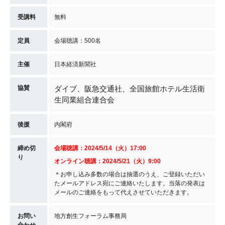
受講料
無料
定員
会場聴講：500名
主催
日本経済新聞社
協賛
ダイブ、阪急交通社、全国旅館ホテル生活衛
生同業組合連合会
後援
内閣府
締め切
会場聴講：2024/5/14（火）17:00
り
オンライン聴講：2024/5/21（火）9:00
＊お申し込み多数の場合は抽選のうえ、ご登録いただい
たメールアドレス宛にご連絡いたします。当落の発表は
メールのご連絡をもって代えさせていただきます。
お問い
地方創生フォーラム事務局
合わせ