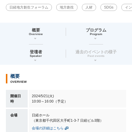
日経地方創生フォーラム
地方創生
人材
SDGs
イン
概要
プログラム
Overview
Program
登壇者
過去のイベントの様子
Speaker
Past events
概要
OVERVIEW
開催日
2024/5/21(火)
時
10:00～16:00（予定）
会場
日経ホール
（東京都千代田区大手町1-3-7 日経ビル3階）
会場の詳細はこちら