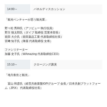
14:00～
パネルディスカッション
「観光ベンチャーが思う観光業」
野々松 秀和氏（アソビュー 執行役員）
野方 慎太郎氏（ダイブ 取締役 営業本部長）
前田 大介氏（前田薬品工業 代表取締役社長）
宮﨑 知子氏（陣屋 代表取締役 女将）
ファシリテーター
加藤 史子氏（WAmazing 代表取締役CEO）
15:10～
クロージング講演
「地方創生と観光」
冨山 和彦氏（経営共創基盤IGPIグループ 会長／日本共創プラットフォー
ム（JPiX） 代表取締役社長）