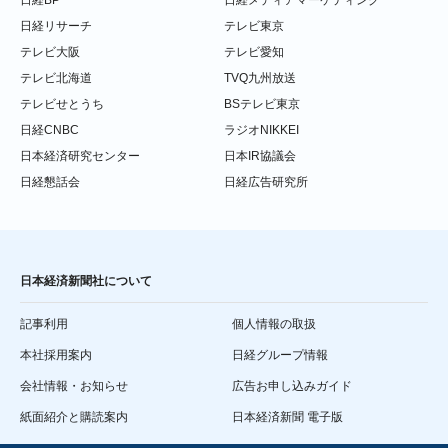
日経リサーチ
テレビ東京
テレビ大阪
テレビ愛知
テレビ北海道
TVQ九州放送
テレビせとうち
BSテレビ東京
日経CNBC
ラジオNIKKEI
日本経済研究センター
日本IR協議会
日経懇話会
日経広告研究所
日本経済新聞社について
記事利用
個人情報の取扱
本社採用案内
日経グループ情報
会社情報・お知らせ
広告お申し込みガイド
紙面紹介と購読案内
日本経済新聞 電子版