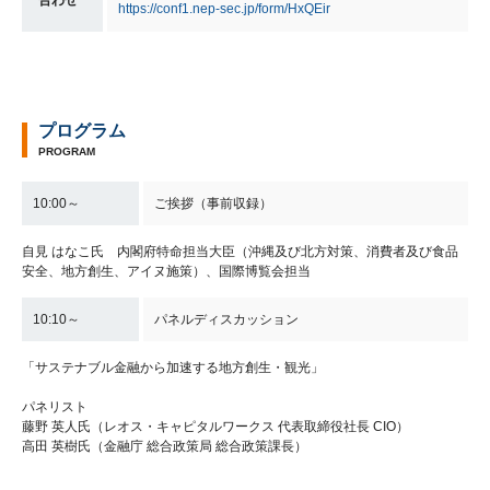
https://conf1.nep-sec.jp/form/HxQEir
プログラム
PROGRAM
10:00～
ご挨拶（事前収録）
自見 はなこ氏 内閣府特命担当大臣（沖縄及び北方対策、消費者及び食品
安全、地方創生、アイヌ施策）、国際博覧会担当
10:10～
パネルディスカッション
「サステナブル金融から加速する地方創生・観光」
パネリスト
藤野 英人氏（レオス・キャピタルワークス 代表取締役社長 CIO）
高田 英樹氏（金融庁 総合政策局 総合政策課長）