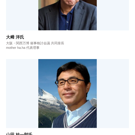
大﨑 洋氏
大阪・関西万博 催事検討会議 共同座長
mother ha.ha 代表理事
山田 桂一郎氏