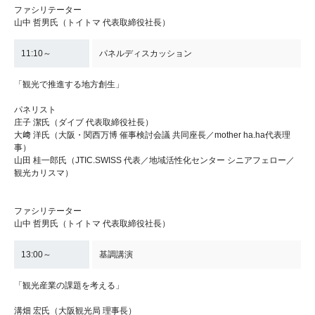
ファシリテーター
山中 哲男氏（トイトマ 代表取締役社長）
11:10～
パネルディスカッション
「観光で推進する地方創生」
パネリスト
庄子 潔氏（ダイブ 代表取締役社長）
大﨑 洋氏（大阪・関西万博 催事検討会議 共同座長／mother ha.ha代表理
事）
山田 桂一郎氏（JTIC.SWISS 代表／地域活性化センター シニアフェロー／
観光カリスマ）
ファシリテーター
山中 哲男氏（トイトマ 代表取締役社長）
13:00～
基調講演
「観光産業の課題を考える」
溝畑 宏氏（大阪観光局 理事長）