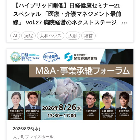
【ハイブリッド開催】日経健康セミナー21
スペシャル 「医療・介護マネジメント最前
線」 Vol.27 病院経営のネクストステージ
～診療報酬改定のその先 AI・DX・人財戦
AI
病院
大和ハウス
人財
経営
略で描く持続可能な未来へ～
医療・介護マネジメント
医療
人材
人材戦略
日経健康セミナー
病院経営
DX
診療報酬
参加無料
土日祝開催
2026/8/26(水)
大手町プレイスホール