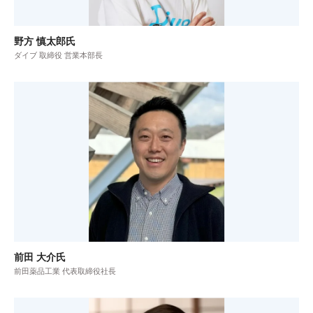
野方 慎太郎氏
ダイブ 取締役 営業本部長
前田 大介氏
前田薬品工業 代表取締役社長