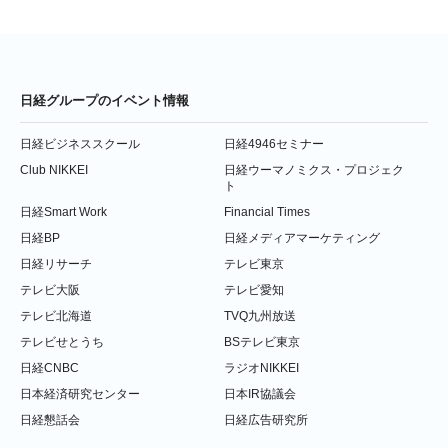
日経グループのイベント情報
日経ビジネススクール
日経4946セミナー
Club NIKKEI
日経ウーマノミクス・プロジェク
ト
日経Smart Work
Financial Times
日経BP
日経メディアマーケティング
日経リサーチ
テレビ東京
テレビ大阪
テレビ愛知
テレビ北海道
TVQ九州放送
テレビせとうち
BSテレビ東京
日経CNBC
ラジオNIKKEI
日本経済研究センター
日本IR協議会
日経懇話会
日経広告研究所