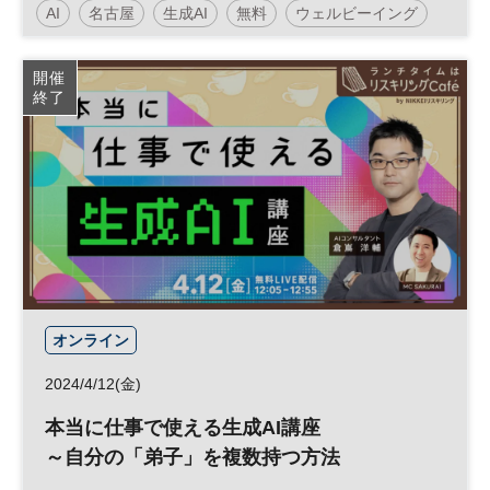
AI
名古屋
生成AI
無料
ウェルビーイング
地方創生
スマートシティ
開催
終了
オンライン
2024/4/12(金)
本当に仕事で使える生成AI講座
～自分の「弟子」を複数持つ方法