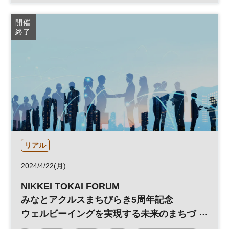
イノベーション
経営戦略
人事
グローバル
開催
終了
デジタル
データ
DX
リアル
2024/4/22(月)
NIKKEI TOKAI FORUM
みなとアクルスまちびらき5周年記念
ウェルビーイングを実現する未来のまちづ
くり