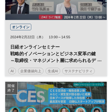
オンライン
2024年2月22日（木） 13:00～14:55
日経オンラインセミナー
戦略的イノベーションとビジネス変革の鍵
～取締役・マネジメント層に求められるデ
ジタルマインドセットとは～
AI
企業価値向上
生成AI
サステナビリティ
データ活用
人工知能
サステナブル
経営戦略
開催
終了
DX
日経オンラインセミナー