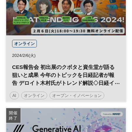
オンライン
2024/2/6(火)
CES報告会 初出展のクボタと資生堂が語る
狙いと成果 今年のトピックを日経記者が報
告 デロイト木村氏がトレンド解説◇日経イ
ノベーション・ミートアップ
AI
オンライン
オープン・イノベーション
日経イノベーション・ミートアップ
イノベーション
開催
終了
デジタルトランスフォーメーション
テクノロジー