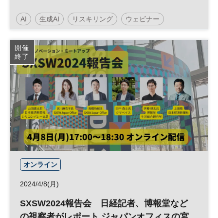
AI
生成AI
リスキリング
ウェビナー
人工知能
スキルアップ
キャリア
DX
開催
終了
参加無料
オンライン
2024/4/8(月)
SXSW2024報告会 日経記者、博報堂など
の視察者がレポート ジャパンオフィスの宮