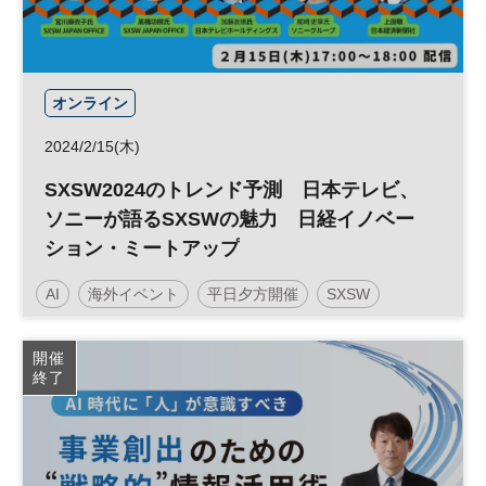
オンライン
2024/2/15(木)
SXSW2024のトレンド予測 日本テレビ、
ソニーが語るSXSWの魅力 日経イノベー
ション・ミートアップ
AI
海外イベント
平日夕方開催
SXSW
日経イノベーション・ミートアップ
音楽
開催
終了
イノベーション
デジタルトランスフォーメーション
アート
テクノロジー
マーケティング
映画
DX
参加無料
平日夜開催