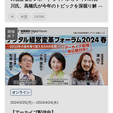
川氏、高橋氏が今年のトピックを深掘り解
説 無料オンライン配信
AI
米国
SXSW
日経イノベーション・ミートアップ
開催
終了
デジタルトランスフォーメーション
テクノロジー
スタートアップ
アメリカ
デジタル
平日夜開催
オンライン
2024/3/25(月)～2024/4/24(水)
【アーカイブ配信中】