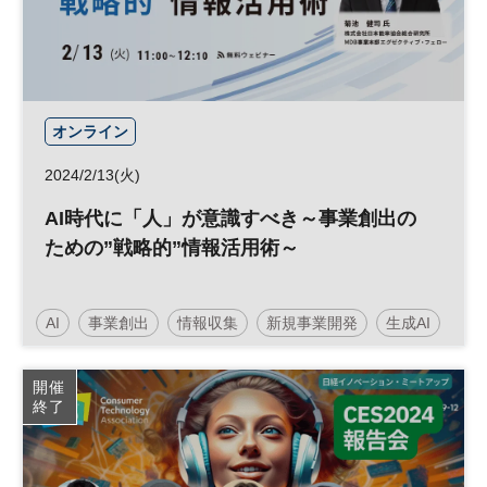
オンライン
2024/2/13(火)
AI時代に「人」が意識すべき～事業創出の
ための”戦略的”情報活用術～
AI
事業創出
情報収集
新規事業開発
生成AI
日経MM情報活用セミナー
イノベーション
開催
終了
人工知能
新規事業