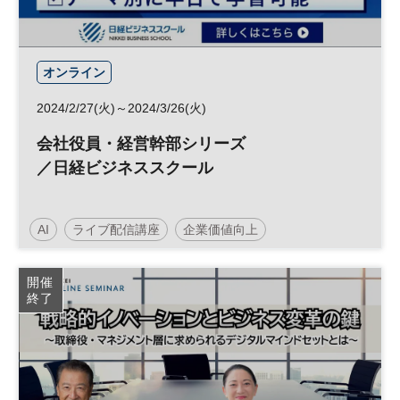
オンライン
2024/2/27(火)～2024/3/26(火)
会社役員・経営幹部シリーズ
／日経ビジネススクール
AI
ライブ配信講座
企業価値向上
コーポレートファイナンス
事業投資
内部統制
開催
終了
人的資本経営
コンプライアンス
ESG
経営戦略
日経ビジネススクール
人事労務