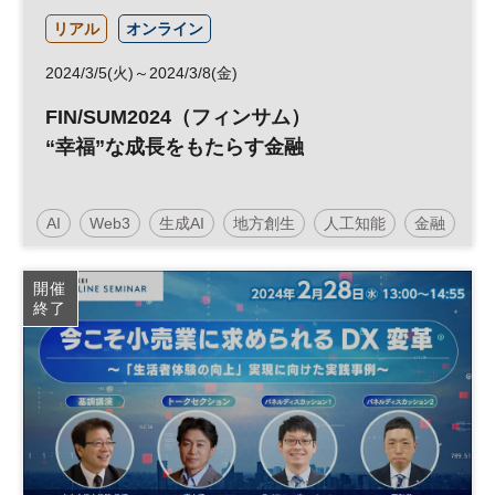
リアル
オンライン
2024/3/5(火)～2024/3/8(金)
FIN/SUM2024（フィンサム）
“幸福”な成長をもたらす金融
AI
Web3
生成AI
地方創生
人工知能
金融
フィンテック
ESG
スタートアップ
開催
終了
キャッシュレス
SUMシリーズ