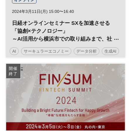
2024年3月11日(月) 15:00〜16:40
日経オンラインセミナー SXを加速させる
「協創×テクノロジー」
～AI活用から横浜市での取り組みまで、社
会実装のヒントがここに～
AI
サーキュラーエコノミー
データ分析
生成AI
SX
グリーントランスフォーメーション
持続可能性
開催
終了
社会課題
GX
サステナビリティ
サステナブル
投資
ESG
経営戦略
企業活動
日経オンラインセミナー