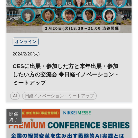
オンライン
2024/2/20(火)
CESに出展・参加した方と来年出展・参加
したい方の交流会 ◆日経イノベーション・
ミートアップ
AI
日経イノベーション・ミートアップ
テクノロジー
CES
スタートアップ
開催
終了
マーケティング
グローバル
デジタル
平日夜開催