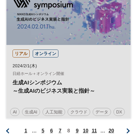
CES
スタートアップ
デジタル
DX
参加無料
平日夜開催
リアル
オンライン
2024/2/1(木)
日経ホール＋オンライン開催
生成AIシンポジウム
～生成AIのビジネス実装と指針～
AI
生成AI
人工知能
クラウド
データ
DX
1
…
5
6
7
8
9
10
11
…
20