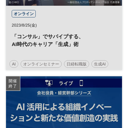
オンライン
2023/8/25(金)
「コンサル」でサバイブする、
AI時代のキャリア「生成」術
AI
オンラインセミナー
日経転職版
生成AI
人工知能
キャリア
コンサルティング
働き方
開催
終了
参加無料