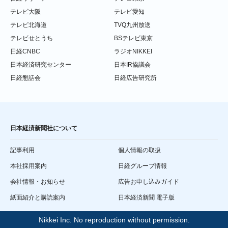
テレビ大阪
テレビ愛知
テレビ北海道
TVQ九州放送
テレビせとうち
BSテレビ東京
日経CNBC
ラジオNIKKEI
日本経済研究センター
日本IR協議会
日経懇話会
日経広告研究所
日本経済新聞社について
記事利用
個人情報の取扱
本社採用案内
日経グループ情報
会社情報・お知らせ
広告お申し込みガイド
紙面紹介と購読案内
日本経済新聞 電子版
Nikkei Inc. No reproduction without permission.