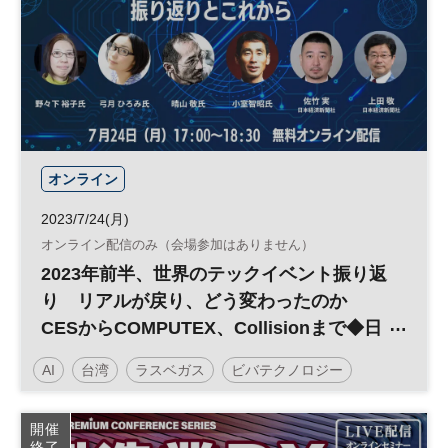
オンライン
2023/7/24(月)
オンライン配信のみ（会場参加はありません）
2023年前半、世界のテックイベント振り返
り リアルが戻り、どう変わったのか
CESからCOMPUTEX、Collisionまで◆日
経イノベーション・ミートアップ◆
AI
台湾
ラスベガス
ビバテクノロジー
平日夕方開催
生成AI
SXSW
開催
終了