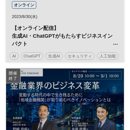
オンライン
2023/8/30(水)
【オンライン配信】
生成AI・ChatGPTがもたらすビジネスイン
パクト
～現状の課題と成功のカギ～
AI
ChatGPT
生成AI
セキュリティ
人工知能
働き方改革
参加無料
開催
終了