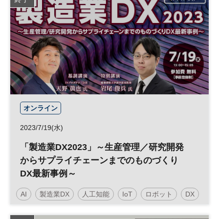
日経イノベーション・ミートアップ
イノベーション
デジタルトランスフォーメーション
人工知能
投資
CES
新規事業
シリコンバレー
DX
参加無料
オンライン
2023/7/19(水)
「製造業DX2023」～生産管理／研究開発
からサプライチェーンまでのものづくり
DX最新事例～
AI
製造業DX
人工知能
IoT
ロボット
DX
参加無料