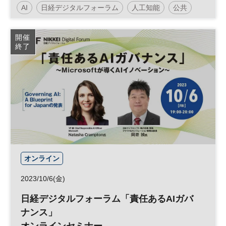
AI
日経デジタルフォーラム
人工知能
公共
データ
DX
開催
終了
オンライン
2023/10/6(金)
日経デジタルフォーラム「責任あるAIガバ
ナンス」