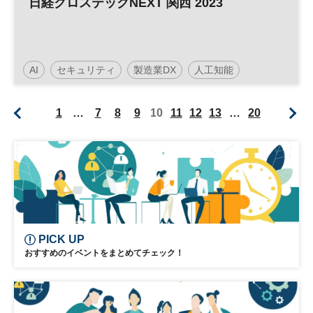
日経クロステックNEXT 関西 2023
AI
セキュリティ
製造業DX
人工知能
働き方改革
クラウド
建設テック
DX
1
…
7
8
9
10
11
12
13
…
20
PICK UP
おすすめのイベントをまとめてチェック！