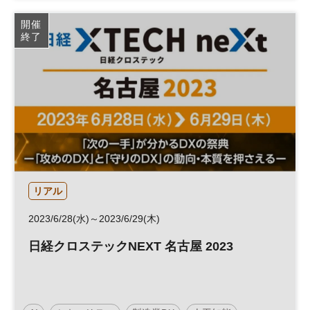
平日夕方開催
オンライン講座
開催
終了
日経イノベーション・ミートアップ
イノベーション
デジタルトランスフォーメーション
人工知能
経営
ESG
SDGs
テクノロジー
スタートアップ
新規事業
フレンチテック
デジタル
パリ
DX
参加無料
オープンイノベーション
ベンチャー
リアル
2023/6/28(水)～2023/6/29(木)
日経クロステックNEXT 名古屋 2023