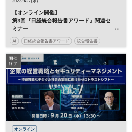
2023/9/27(水)
【オンライン開催】
第3回『日経統合報告書アワード』関連セ
ミナー
『統合報告書 2.0時代へ』
AI
日経統合報告書アワード
統合報告書
サステナビリティ
企業価値
アワード
人工知能
開催
終了
投資
IR
参加無料
オンライン