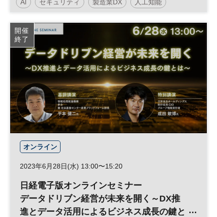
AI
セキュリティ
製造業DX
人工知能
働き方改革
クラウド
建設テック
DX
開催
終了
オンライン
2023年6月28日(水) 13:00〜15:20
日経電子版オンラインセミナー
データドリブン経営が未来を開く～DX推
進とデータ活用によるビジネス成長の鍵と