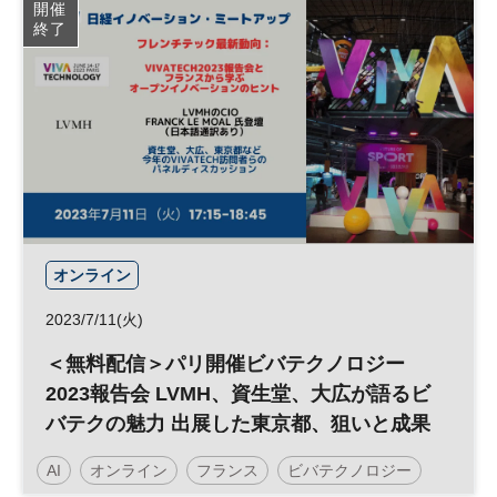
開催
終了
日経メッセプレミアム・カンファレンス・シリーズ
プレミアム・カンファレンス・シリーズ
オンライン
2023/7/11(火)
＜無料配信＞パリ開催ビバテクノロジー
2023報告会 LVMH、資生堂、大広が語るビ
バテクの魅力 出展した東京都、狙いと成果
AI
オンライン
フランス
ビバテクノロジー