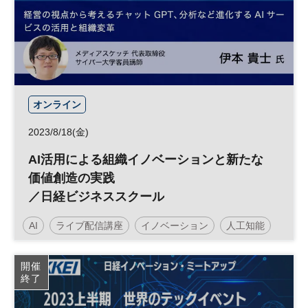
オンライン
2023/8/18(金)
AI活用による組織イノベーションと新たな
価値創造の実践
／日経ビジネススクール
AI
ライブ配信講座
イノベーション
人工知能
日経ビジネススクール
開催
終了