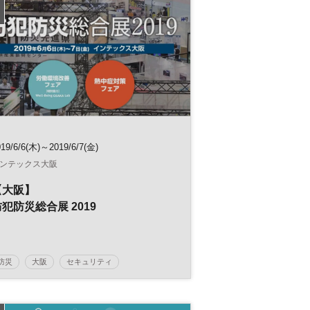
不動産投資
不動産マーケット
参加無料
019/6/6(木)～2019/6/7(金)
ンテックス大阪
【大阪】
犯防災総合展 2019
防災
大阪
セキュリティ
情報セキュリティ
災害対策
展示会