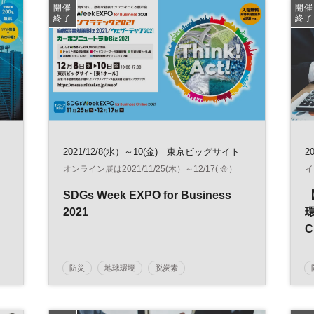
開催
開催
終了
終了
2021/12/8(水）～10(金) 東京ビッグサイト
20
オンライン展は2021/11/25(木）～12/17( 金）
イ
SDGs Week EXPO for Business
2021
防災
地球環境
脱炭素
カーボンニュートラル
環境
SDGs