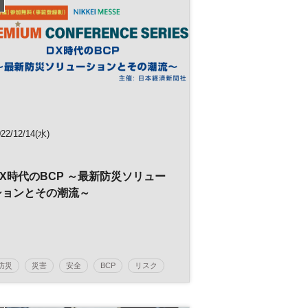
022/12/14(水)
DX時代のBCP ～最新防災ソリュー
ションとその潮流～
防災
災害
安全
BCP
リスク
リスクマネジメント
サプライチェーン