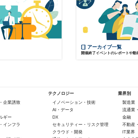
Society5.0
アーカイブ一覧
開催終了イベントのレポートや動
テクノロジー
業界別
・企業誘致
イノベーション・技術
製造業
AI・データ
流通業
ルギー
DX
金融
・インフラ
セキュリティー・リスク管理
不動産
クラウド・開発
IT業界