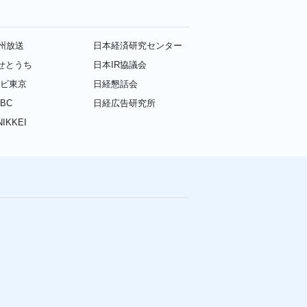
九州放送
日本経済研究センター
せとうち
日本IR協議会
レビ東京
日経懇話会
BC
日経広告研究所
IKKEI