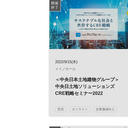
開催
終了
2022/9/15(木)
イイノホール
＜中央日本土地建物グループ＞
中央日土地ソリューションズ
CRE戦略セミナー2022
防災
オンライン
企業価値向上
企業不動産
CRE
不動産
経営戦略