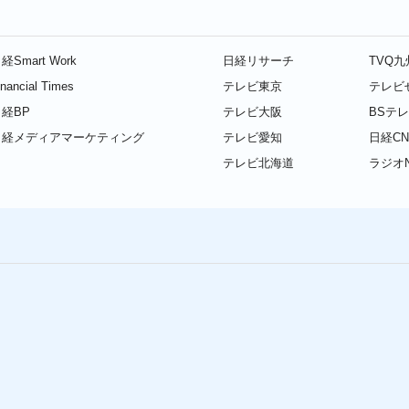
経Smart Work
日経リサーチ
TVQ
inancial Times
テレビ東京
テレビ
経BP
テレビ大阪
BSテ
日経メディアマーケティング
テレビ愛知
日経CN
テレビ北海道
ラジオN