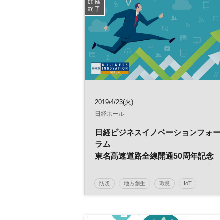
開催
終了
2019/4/23(火)
日経ホール
日経ビジネスイノベーションフォ
ラム
東名高速道路全線開通50周年記念
「次の日本の課題解決に繋がる高
道路を考える」
防災
地方創生
環境
IoT
インバウンド
日経ビジネスイノベーションフォーラム