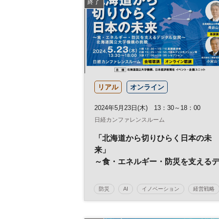
終了
リアル
オンライン
2024年5月23日(木) 13：30～18：00
日経カンファレンスルーム
「北海道から切りひらく日本の未
来」
～食・エネルギー・防災を支える
ジタル空間～／北海道国立大学機
の挑戦
防災
AI
イノベーション
経営戦略
テクノロジー