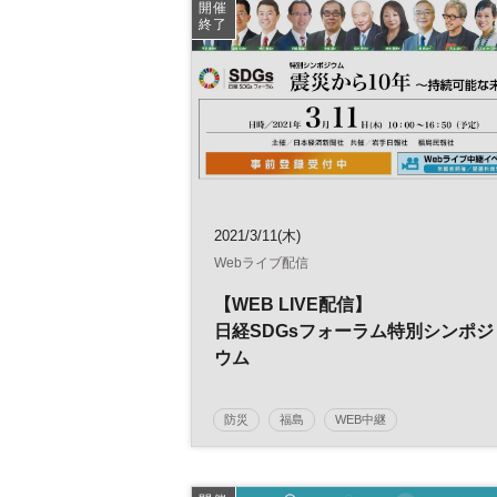
不動産投資
不動産マーケット
参加無料
開催
終了
2021/3/11(木)
Webライブ配信
【WEB LIVE配信】
日経SDGsフォーラム特別シンポジ
ウム
～震災から10年～持続可能な未来
へ
防災
福島
WEB中継
日経SDGsフォーラム
復興
SDGs
震災
参加無料