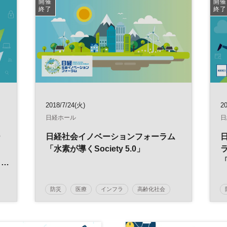
開催
開催
終了
終了
2018/7/24(火)
20
日経ホール
日
ー
日経社会イノベーションフォーラム
「水素が導くSociety 5.0」
速
防災
医療
インフラ
高齢化社会
社会イノベーション
水素
少子化
日経社会イノベーションフォーラム