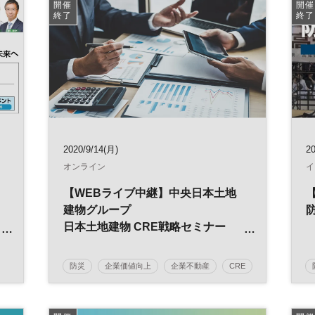
インフラ
気候変動
災害対策
開催
開催
終了
終了
2020/9/14(月)
2
オンライン
イ
【WEBライブ中継】中央日本土地
建物グループ
防
日本土地建物 CRE戦略セミナー
2020
「災害から企業を守るCRE戦略」
防災
企業価値向上
企業不動産
CRE
～不動産は人と企業を守り抜けるか
不動産
経営戦略
不動産投資
～
不動産マーケット
参加無料