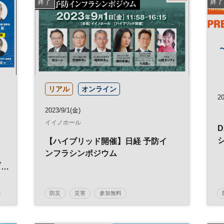
終了
終了
リアル
オンライン
2
2023/9/1(金)
イイノホール
【ハイブリッド開催】日経 予防イ
ンフラシンポジウム
デ
構
防災
災害
参加無料