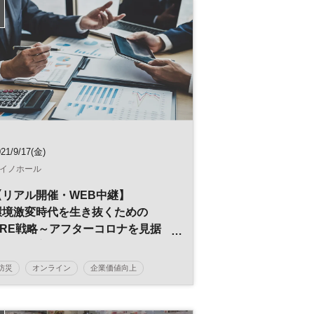
参加無料
日経メッセプレミアム・カンファレンス・シリー
ズ
プレミアム・カンファレンス・シリーズ
21/9/17(金)
イノホール
【リアル開催・WEB中継】
環境激変時代を生き抜くための
CRE戦略～アフターコロナを見据
えた不動産活用術～
防災
オンライン
企業価値向上
企業不動産
CRE
不動産
経営戦略