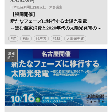
2020/10/23(金)
日本経済新聞社西部支社 大会議室
【福岡開催】
新たなフェーズに移行する太陽光発電
～進む自家消費と2020年代の太陽光発電の
展望～
FIT
福岡
脱炭素
税制
太陽光発電
再生可能エネルギー
開催
終了