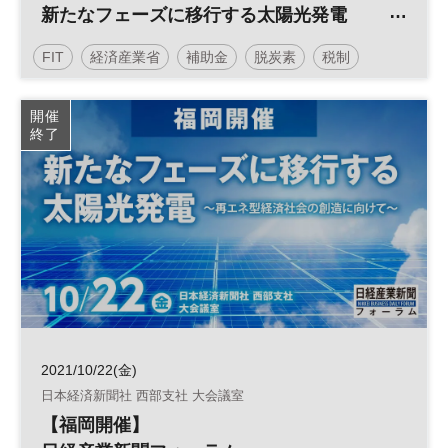
新たなフェーズに移行する太陽光発電
～再エネ型経済社会の創造に向けて～
FIT
経済産業省
補助金
脱炭素
税制
太陽光発電
再生可能エネルギー
参加無料
開催
終了
日経産業新聞フォーラム
2021/10/22(金)
日本経済新聞社 西部支社 大会議室
【福岡開催】