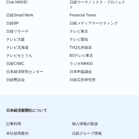
Club NIKKEI
日経ウーマノミクス・プロジェク
ト
日経Smart Work
Financial Times
日経BP
日経メディアマーケティング
日経リサーチ
テレビ東京
テレビ大阪
テレビ愛知
テレビ北海道
TVQ九州放送
テレビせとうち
BSテレビ東京
日経CNBC
ラジオNIKKEI
日本経済研究センター
日本IR協議会
日経懇話会
日経広告研究所
日本経済新聞社について
記事利用
個人情報の取扱
本社採用案内
日経グループ情報