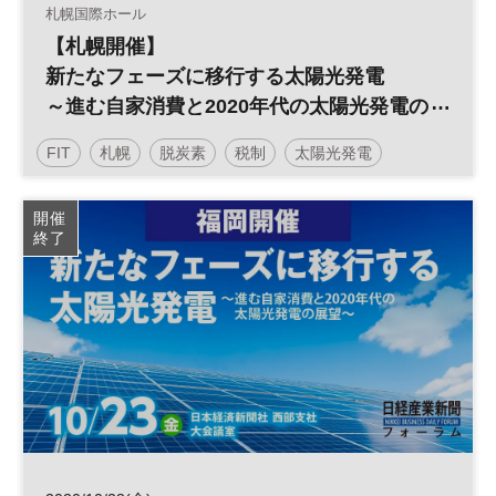
札幌国際ホール
【札幌開催】
新たなフェーズに移行する太陽光発電
～進む自家消費と2020年代の太陽光発電の
展望～
FIT
札幌
脱炭素
税制
太陽光発電
再生可能エネルギー
開催
終了