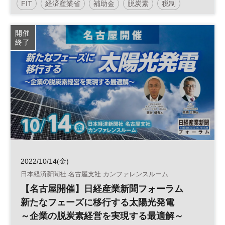
FIT
経済産業省
補助金
脱炭素
税制
太陽光発電
再生可能エネルギー
参加無料
開催
終了
日経産業新聞フォーラム
2022/10/14(金)
日本経済新聞社 名古屋支社 カンファレンスルーム
【名古屋開催】日経産業新聞フォーラム
新たなフェーズに移行する太陽光発電
～企業の脱炭素経営を実現する最適解～