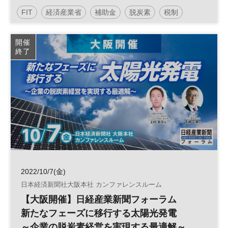
FIT
経済産業省
補助金
脱炭素
税制
太陽光発電
再生可能エネルギー
参加無料
開催
終了
日経産業新聞フォーラム
2022/10/7(金)
日本経済新聞社大阪本社 カンファレンスルーム
【大阪開催】日経産業新聞フォーラム
新たなフェーズに移行する太陽光発電
～企業の脱炭素経営を実現する最適解～