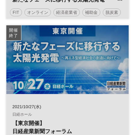
～再エネ型経済社会の創造に向けて～
FIT
オンライン
経済産業省
補助金
脱炭素
税制
太陽光発電
再生可能エネルギー
参加無料
開催
終了
日経産業新聞フォーラム
2021/10/27(水)
日経ホール
【東京開催】
日経産業新聞フォーラム