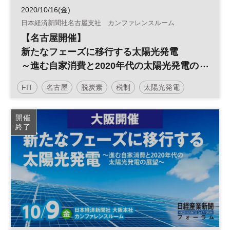
2020/10/16(金)
日本経済新聞社名古屋支社 カンファレンスルーム
【名古屋開催】
新たなフェーズに移行する太陽光発電
～進む自家消費と2020年代の太陽光発電の
展望～
FIT
名古屋
脱炭素
税制
太陽光発電
再生可能エネルギー
開催
終了