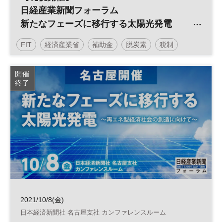
日経産業新聞フォーラム
新たなフェーズに移行する太陽光発電
～再エネ型経済社会の創造に向けて～
FIT
経済産業省
補助金
脱炭素
税制
太陽光発電
再生可能エネルギー
参加無料
開催
終了
日経産業新聞フォーラム
2021/10/8(金)
日本経済新聞社 名古屋支社 カンファレンスルーム