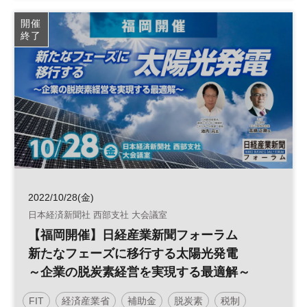
太陽光発電
再生可能エネルギー
参加無料
開催
終了
日経産業新聞フォーラム
2022/10/28(金)
日本経済新聞社 西部支社 大会議室
【福岡開催】日経産業新聞フォーラム
新たなフェーズに移行する太陽光発電
～企業の脱炭素経営を実現する最適解～
FIT
経済産業省
補助金
脱炭素
税制