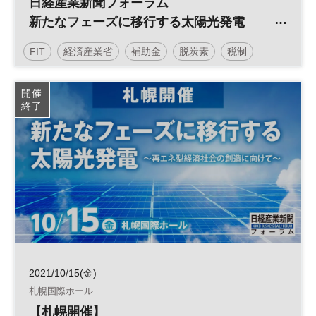
日経産業新聞フォーラム
新たなフェーズに移行する太陽光発電
～再エネ型経済社会の創造に向けて～
FIT
経済産業省
補助金
脱炭素
税制
太陽光発電
再生可能エネルギー
参加無料
開催
終了
日経産業新聞フォーラム
2021/10/15(金)
札幌国際ホール
【札幌開催】