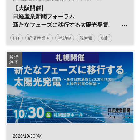
【大阪開催】
日経産業新聞フォーラム
新たなフェーズに移行する太陽光発電
～再エネ型経済社会の創造に向けて～
FIT
経済産業省
補助金
脱炭素
税制
太陽光発電
再生可能エネルギー
参加無料
開催
終了
日経産業新聞フォーラム
2020/10/30(金)