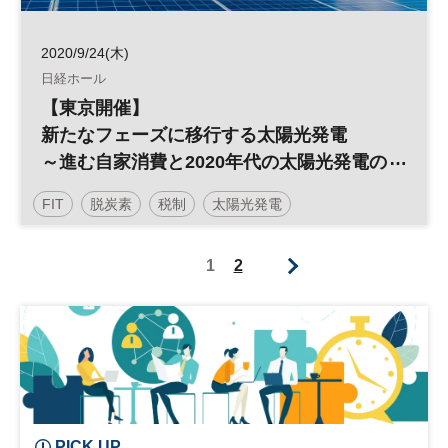
2020/9/24(木)
日経ホール
【東京開催】
新たなフェーズに移行する太陽光発電
～進む自家消費と2020年代の太陽光発電の
展望～
FIT
脱炭素
税制
太陽光発電
再生可能エネルギー
1
2
PICK UP