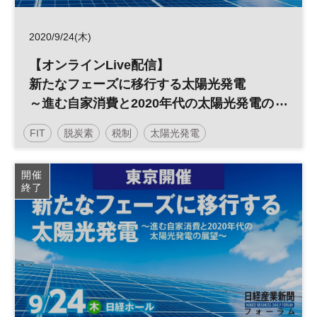
2020/9/24(木)
【オンラインLive配信】
新たなフェーズに移行する太陽光発電
～進む自家消費と2020年代の太陽光発電の
展望～
FIT
脱炭素
税制
太陽光発電
再生可能エネルギー
開催
終了