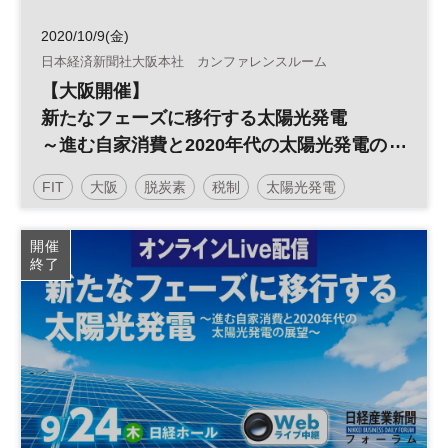
2020/10/9(金)
日本経済新聞社大阪本社 カンファレンスルーム
【大阪開催】
新たなフェーズに移行する太陽光発電
～進む自家消費と2020年代の太陽光発電の
展望～
FIT
大阪
脱炭素
税制
太陽光発電
再生可能エネルギー
開催
終了