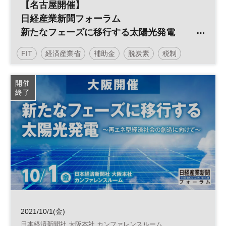
【名古屋開催】
日経産業新聞フォーラム
新たなフェーズに移行する太陽光発電
～再エネ型経済社会の創造に向けて～
FIT
経済産業省
補助金
脱炭素
税制
太陽光発電
再生可能エネルギー
参加無料
開催
終了
日経産業新聞フォーラム
2021/10/1(金)
日本経済新聞社 大阪本社 カンファレンスルーム