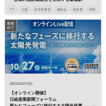
FIT
大阪
経済産業省
補助金
脱炭素
税制
太陽光発電
再生可能エネルギー
参加無料
開催
終了
日経産業新聞フォーラム
2021/10/27(水)
【オンライン開催】
日経産業新聞フォーラム
新たなフェーズに移行する太陽光発電