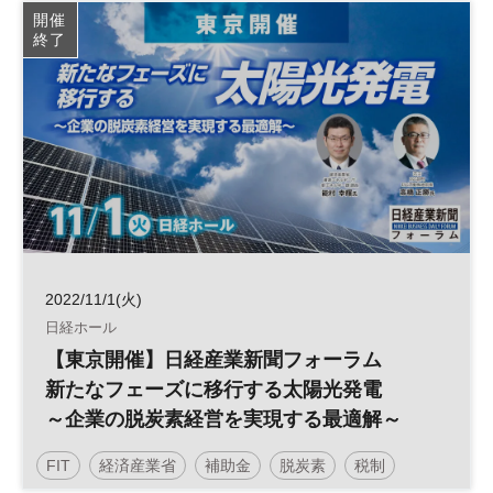
太陽光発電
再生可能エネルギー
参加無料
開催
終了
日経産業新聞フォーラム
2022/11/1(火)
日経ホール
【東京開催】日経産業新聞フォーラム
新たなフェーズに移行する太陽光発電
～企業の脱炭素経営を実現する最適解～
FIT
経済産業省
補助金
脱炭素
税制