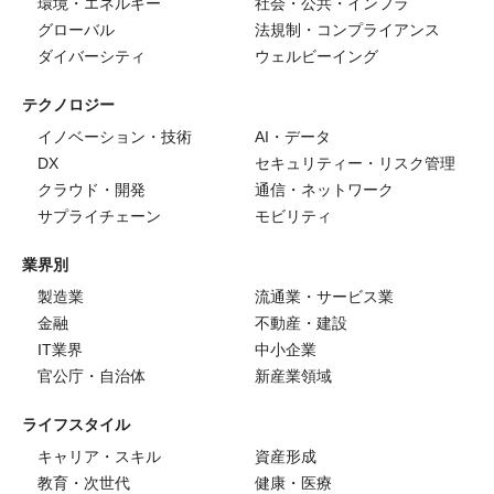
環境・エネルギー
社会・公共・インフラ
グローバル
法規制・コンプライアンス
ダイバーシティ
ウェルビーイング
テクノロジー
イノベーション・技術
AI・データ
DX
セキュリティー・リスク管理
クラウド・開発
通信・ネットワーク
サプライチェーン
モビリティ
業界別
製造業
流通業・サービス業
金融
不動産・建設
IT業界
中小企業
官公庁・自治体
新産業領域
ライフスタイル
キャリア・スキル
資産形成
教育・次世代
健康・医療