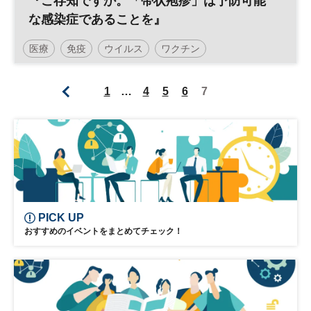
『ご存知ですか。「帯状疱疹」は予防可能
な感染症であることを』
医療
免疫
ウイルス
ワクチン
日経健康セミナー
1
…
4
5
6
7
PICK UP
おすすめのイベントをまとめてチェック！