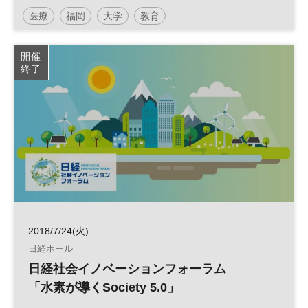
～先端医療研究のビジネスシーズを探る～
医療
福岡
大学
教育
久留米大学
日経ユニバーシティー・コンソーシアム
産学連携
開催
終了
2018/7/24(火)
日経ホール
日経社会イノベーションフォーラム
「水素が導くSociety 5.0」