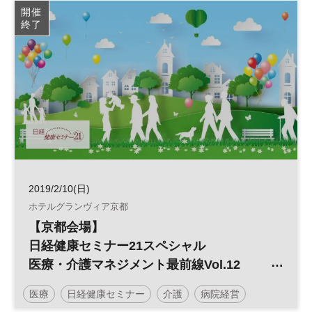
開催
終了
2019/2/10(日)
ホテルグランヴィア京都
【京都会場】
日経健康セミナー21スペシャル
医療・介護マネジメント最前線Vol.12
差し迫った2025年問題 今、病院経営に必
医療
日経健康セミナー
介護
病院経営
要な戦略とは