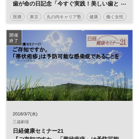
歯が命の日記念「今すぐ実践！美しい歯と
輝く表情づくり」
医療
東京
丸の内キャリア塾
健康
働く女性
～歯科医師と顔ヨガのプロに学ぶ～
開催
終了
2018/3/7(水)
三越劇場
日経健康セミナー21