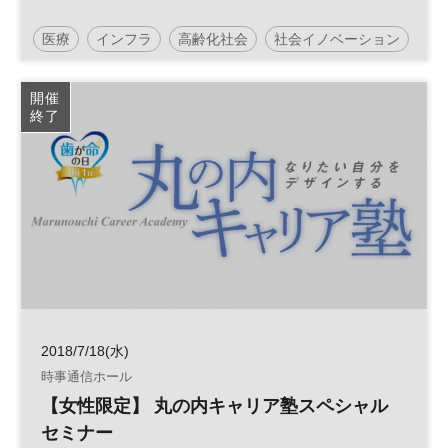
医療
インフラ
高齢化社会
社会イノベーション
水素
防災
少子化
開催
終了
日経社会イノベーションフォーラム
Society5.0
2018/7/18(水)
時事通信ホール
【女性限定】 丸の内キャリア塾スペシャル
セミナー