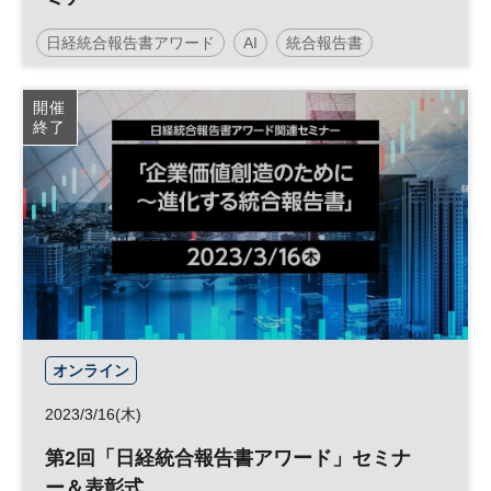
『統合報告書 2.0時代へ』
日経統合報告書アワード
AI
統合報告書
サステナビリティ
企業価値
アワード
人工知能
開催
終了
投資
IR
参加無料
オンライン
2023/3/16(木)
第2回「日経統合報告書アワード」セミナ
ー＆表彰式