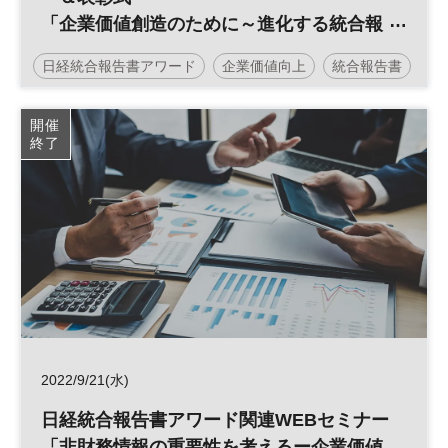
「企業価値創造のために～進化する統合報
告書」
日経統合報告書アワード
企業価値向上
統合報告書
投資
ESG
IR
参加無料
開催
終了
2022/9/21(水)
日経統合報告書アワード関連WEBセミナー
「非財務情報の重要性を考えるー企業価値