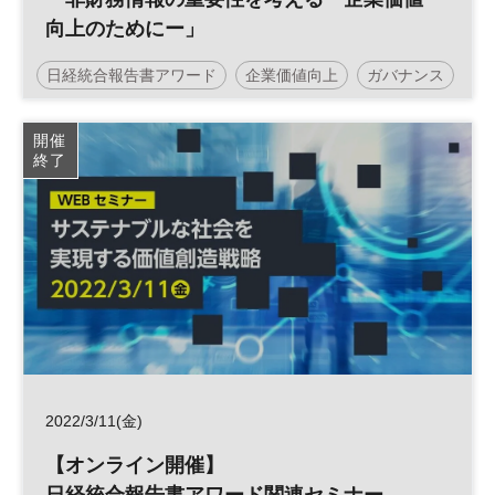
向上のためにー」
日経統合報告書アワード
企業価値向上
ガバナンス
統合報告書
投資
ESG
IR
参加無料
開催
終了
2022/3/11(金)
【オンライン開催】
日経統合報告書アワード関連セミナー