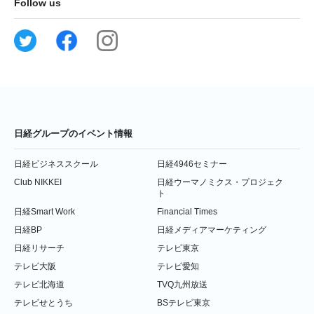
Follow us
日経グループのイベント情報
日経ビジネススクール
日経4946セミナー
Club NIKKEI
日経ウーマノミクス・プロジェク
ト
日経Smart Work
Financial Times
日経BP
日経メディアマーケティング
日経リサーチ
テレビ東京
テレビ大阪
テレビ愛知
テレビ北海道
TVQ九州放送
テレビせとうち
BSテレビ東京