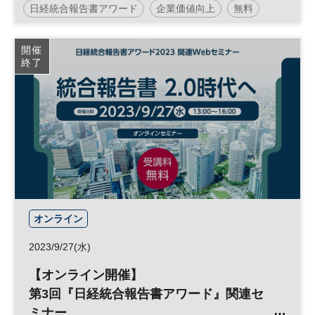
日経統合報告書アワード
企業価値向上
無料
新潮流～」
統合報告書
企業価値
ESG
SDGs
IR
開催
終了
資産運用
オンライン
2023/9/27(水)
【オンライン開催】
第3回『日経統合報告書アワード』関連セ
ミナー