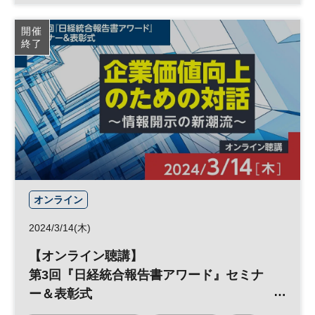
投資
経営戦略
財務
開催
終了
オンライン
2024/3/14(木)
【オンライン聴講】
第3回『日経統合報告書アワード』セミナ
ー＆表彰式
「企業価値向上のための対話～情報開示の