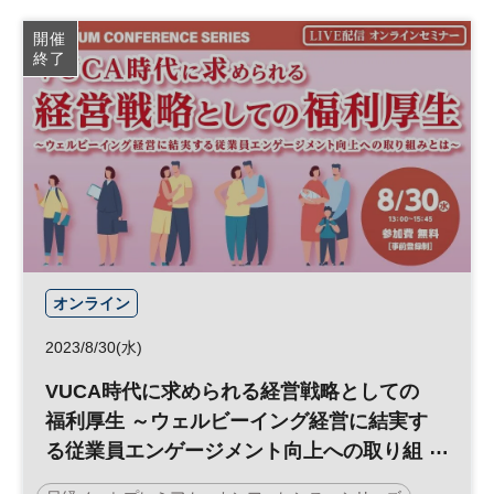
開催
終了
オンライン
2023/8/30(水)
VUCA時代に求められる経営戦略としての
福利厚生 ～ウェルビーイング経営に結実す
る従業員エンゲージメント向上への取り組
みとは～