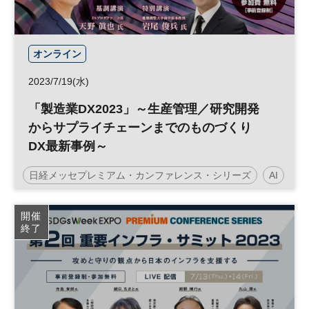
オンライン
2023/7/19(水)
「製造業DX2023」～生産管理／研究開発
からサプライチェーンまでのものづくり
DX最新事例～
日経メッセプレミアム・カンファレンス・シリーズ
AI
製造業DX
人工知能
IoT
ロボット
DX
開催
終了
参加無料
プレミアム・カンファレンス・シリーズ