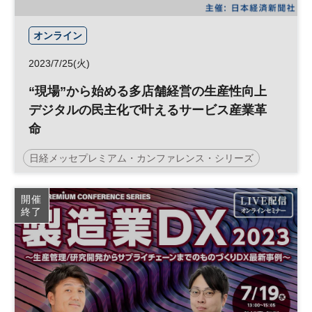
オンライン
2023/7/25(火)
“現場”から始める多店舗経営の生産性向上
デジタルの民主化で叶えるサービス産業革
命
日経メッセプレミアム・カンファレンス・シリーズ
生産性向上
リテールテック
DX
参加無料
開催
終了
プレミアム・カンファレンス・シリーズ