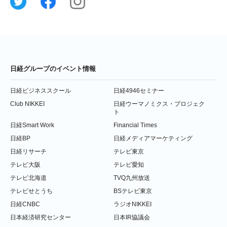
日経グループのイベント情報
日経ビジネススクール
日経4946セミナー
Club NIKKEI
日経ウーマノミクス・プロジェク
ト
日経Smart Work
Financial Times
日経BP
日経メディアマーケティング
日経リサーチ
テレビ東京
テレビ大阪
テレビ愛知
テレビ北海道
TVQ九州放送
テレビせとうち
BSテレビ東京
日経CNBC
ラジオNIKKEI
日本経済研究センター
日本IR協議会