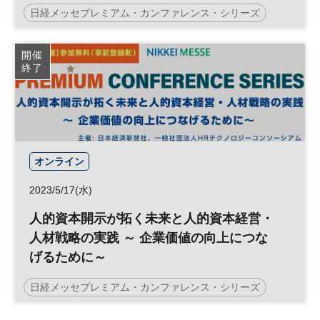
日経メッセプレミアム・カンファレンス・シリーズ
情シス
業務効率化
生産性向上
バックオフィス
開催
終了
DX
参加無料
プレミアム・カンファレンス・シリーズ
オンライン
2023/5/17(水)
人的資本開示が拓く未来と人的資本経営・
人材戦略の実践 ～ 企業価値の向上につな
げるために～
日経メッセプレミアム・カンファレンス・シリーズ
企業価値向上
人的資本経営
HRテック
参加無料