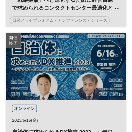
で求められるコンタクトセンター最適化と
は
日経メッセプレミアム・カンファレンス・シリーズ
顧客体験
CX
DX
参加無料
開催
終了
プレミアム・カンファレンス・シリーズ
オンライン
2023/6/16(金)
自治体に求められるDX推進 2023 ～デジ