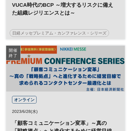
VUCA時代のBCP ～増大するリスクに備え
た組織レジリエンスとは～
日経メッセプレミアム・カンファレンス・シリーズ
経営企画
BCP
リスクマネジメント
参加無料
開催
終了
プレミアム・カンファレンス・シリーズ
オンライン
2023/6/28(水)
「顧客コミュニケーション変革」～真の
「戦略拠点」へと進化するために経営目線