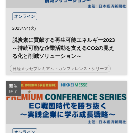
オンライン
2023/7/4(火)
脱炭素に貢献する再生可能エネルギー2023
～持続可能な企業活動を支えるCO2の見え
る化と削減ソリューション～
日経メッセプレミアム・カンファレンス・シリーズ
企業価値向上
SDGs Week EXPO
社会課題
開催
終了
サステナビリティ
企業価値
脱炭素
カーボンニュートラル
サステナブル
投資
ESG
経営戦略
SDGs
再生可能エネルギー
ESG投資
オンライン
参加無料
プレミアム・カンファレンス・シリーズ