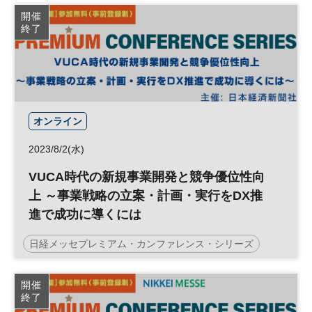
コンタクトセンター
デジタルシフト
人工知能
開催
終了
CX
参加無料
プレミアム・カンファレンス・シリーズ
オンライン
2023/8/2(水)
VUCA時代の新規事業開発と競争優位性向
上 ～事業戦略の立案・計画・実行をDX推
進で成功に導くには
日経メッセプレミアム・カンファレンス・シリーズ
新規事業開発
経営企画
日経メッセ
DX
開催
終了
参加無料
オープンイノベーション