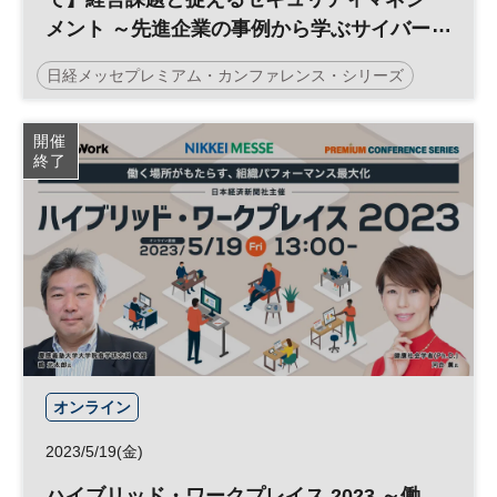
メント ～先進企業の事例から学ぶサイバー
脅威の動向と対策～
日経メッセプレミアム・カンファレンス・シリーズ
ランサムウェア
ゼロトラスト
セキュリティ
開催
終了
リスク管理
テレワーク
リスクマネジメント
サイバー攻撃
参加無料
プレミアム・カンファレンス・シリーズ
オンライン
2023/5/19(金)
ハイブリッド・ワークプレイス 2023 ～働