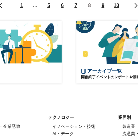
1
…
5
6
7
8
9
10
アーカイブ一覧
開催終了イベントのレポートや動
テクノロジー
業界別
・企業誘致
イノベーション・技術
製造業
AI・データ
流通業