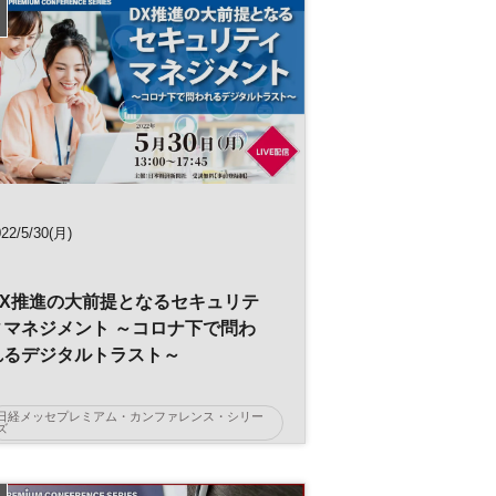
22/5/30(月)
DX推進の大前提となるセキュリテ
ィマネジメント ～コロナ下で問わ
れるデジタルトラスト～
日経メッセプレミアム・カンファレンス・シリー
ズ
日経メッセ
ランサムウェア