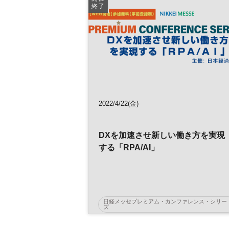
イノベーション
人工知能
終了
オムニチャネル
EC
デジタル
リテールテックJAPAN
プレミアム・カンファレンス・シリーズ
2022/4/22(金)
DXを加速させ新しい働き方を実現
する「RPA/AI」
日経メッセプレミアム・カンファレンス・シリー
ズ
AI
人工知能
働き方改革
RPA