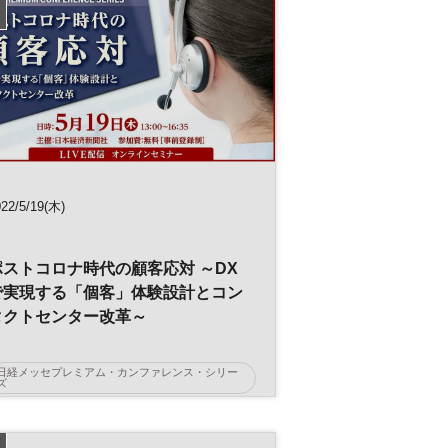
ゼロトラスト
セキュリティ
テレワーク
サイバー攻撃
デジタル
参加無料
プレミアム・カンファレンス・シリーズ
22/5/19(木)
ポストコロナ時代の顧客応対 ～DX
で実現する「個客」体験設計とコン
タクトセンター改革～
日経メッセプレミアム・カンファレンス・シリー
ズ
AI
ポストコロナ
顧客満足度