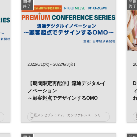
開催
開催
終了
終了
2022/6/1(水)～2022/6/3(金)
20
【期間限定再配信】流通デジタルイ
ノベーション
～顧客起点でデザインするOMO
日経メッセプレミアム・カンファレンス・シリー
ズ
AI
日経メッセ
OMO