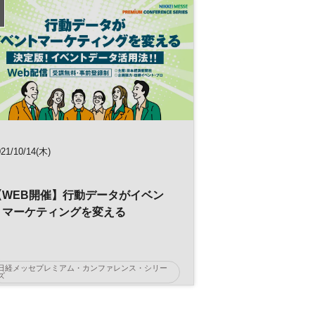
テクノロジー
建築
DX
021/10/14(木)
【WEB開催】行動データがイベン
トマーケティングを変える
日経メッセプレミアム・カンファレンス・シリー
ズ
データ活用
マーケティング
イベント