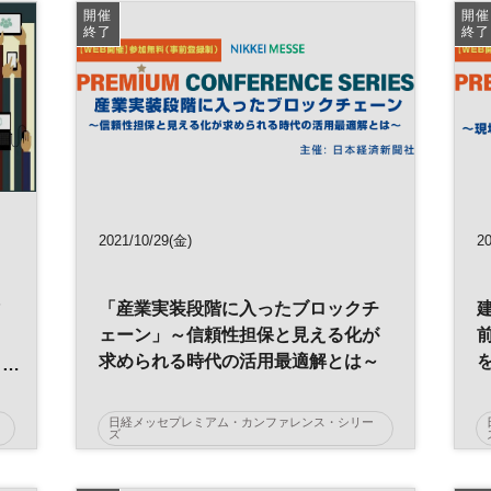
開催
開催
人工知能
オムニチャネル
EC
終了
終了
リテールテック
2021/10/29(金)
2
マ
「産業実装段階に入ったブロックチ
ェーン」～信頼性担保と見える化が
る
求められる時代の活用最適解とは～
日経メッセプレミアム・カンファレンス・シリー
ズ
NFT
ブロックチェーン