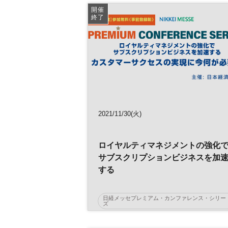
開催
DX
参加無料
終了
2021/11/30(火)
ロイヤルティマネジメントの強化
サブスクリプションビジネスを加
する
日経メッセプレミアム・カンファレンス・シリー
ズ
ライブ配信
デジタル変革
データ活用