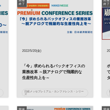
開催
開催
イノベーション
人工知能
終了
終了
オムニチャネル
EC
デジタル
リテールテックJAPAN
プレミアム・カンファレンス・シリーズ
2022/5/20(金)
20
「今」求められるバックオフィスの
業務改革 ～脱アナログで飛躍的な
生産性向上を～
日経メッセプレミアム・カンファレンス・シリー
ズ
日経メッセ
バックオフィス
開催
開催