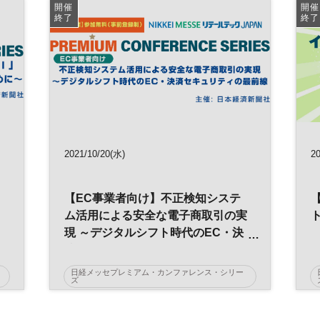
開催
開催
終了
終了
2021/10/20(水)
2
【EC事業者向け】不正検知システ
ム活用による安全な電子商取引の実
現 ～デジタルシフト時代のEC・決
済セキュリティの最前線
日経メッセプレミアム・カンファレンス・シリー
ズ
革
小売り
セキュリティ
EC