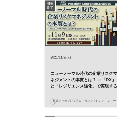
開催
IT
顧客管理
マーケティング
DX
終了
参加無料
2021/11/9(火)
ニューノーマル時代の企業リスク
ネジメントの本質とは？ ～「DX」
と「レジリエンス強化」で実現す
全社改革とリスク対策
日経メッセプレミアム・カンファレンス・シリー
ズ
AI
ERM
データ活用
人工知能