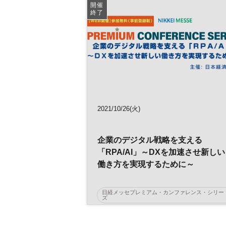
開催
リスクマネジメント
ビッグデータ
DX
終了
2021/10/26(火)
企業のデジタル戦略を支える
「RPA/AI」～DXを加速させ新しい
働き方を実現するために～
日経メッセプレミアム・カンファレンス・シリー
ズ
AI
データ活用
人工知能
働き方改