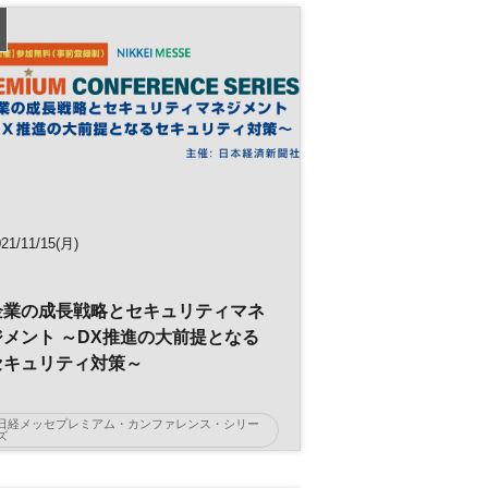
経営
業務効率化
デジタル
DX
021/11/15(月)
企業の成長戦略とセキュリティマネ
ジメント ～DX推進の大前提となる
セキュリティ対策～
日経メッセプレミアム・カンファレンス・シリー
ズ
セキュリティ