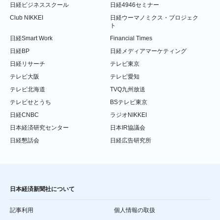
日経ビジネススクール
日経4946セミナー
Club NIKKEI
日経ウーマノミクス・プロジェク
ト
日経Smart Work
Financial Times
日経BP
日経メディアマーケティング
日経リサーチ
テレビ東京
テレビ大阪
テレビ愛知
テレビ北海道
TVQ九州放送
テレビせとうち
BSテレビ東京
日経CNBC
ラジオNIKKEI
日本経済研究センター
日本IR協議会
日経懇話会
日経広告研究所
日本経済新聞社について
記事利用
個人情報の取扱