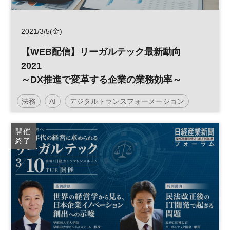
2021/3/5(金)
【WEB配信】リーガルテック最新動向
2021
～DX推進で変革する企業の業務効率～
法務
AI
デジタルトランスフォーメーション
人工知能
経営
デジタル
DX
参加無料
開催
終了
リーガルテック