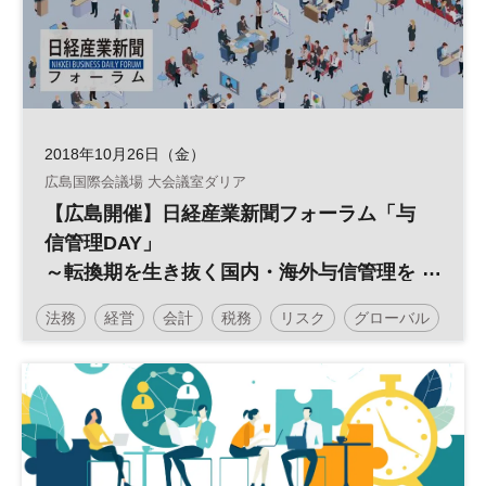
2018年10月26日（金）
広島国際会議場 大会議室ダリア
【広島開催】日経産業新聞フォーラム「与
信管理DAY」
～転換期を生き抜く国内・海外与信管理を
考える～
法務
経営
会計
税務
リスク
グローバル
倒産
信用リスク
売掛金
債権回収
海外与信管理
財務
カントリーリスク
日経産業新聞フォーラム