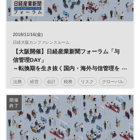
2018/11/16(金)
日経大阪カンファレンスルーム
【大阪開催】日経産業新聞フォーラム「与
信管理DAY」
～転換期を生き抜く国内・海外与信管理を
考える～
法務
経営
会計
税務
リスク
グローバル
倒産
信用リスク
売掛金
債権回収
開催
終了
海外与信管理
財務
カントリーリスク
日経産業新聞フォーラム