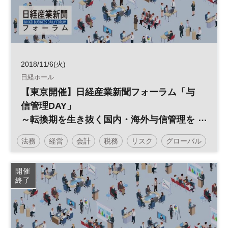
2018/11/6(火)
日経ホール
【東京開催】日経産業新聞フォーラム「与
信管理DAY」
～転換期を生き抜く国内・海外与信管理を
考える～
法務
経営
会計
税務
リスク
グローバル
倒産
信用リスク
売掛金
債権回収
開催
終了
海外与信管理
財務
カントリーリスク
日経産業新聞フォーラム