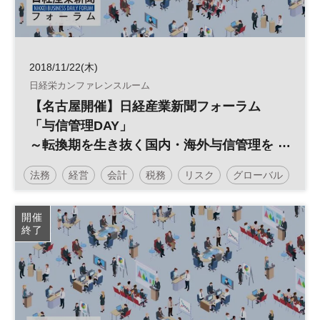
2018/11/22(木)
日経栄カンファレンスルーム
【名古屋開催】日経産業新聞フォーラム
「与信管理DAY」
～転換期を生き抜く国内・海外与信管理を
考える～
法務
経営
会計
税務
リスク
グローバル
倒産
信用リスク
売掛金
債権回収
開催
終了
海外与信管理
財務
カントリーリスク
日経産業新聞フォーラム