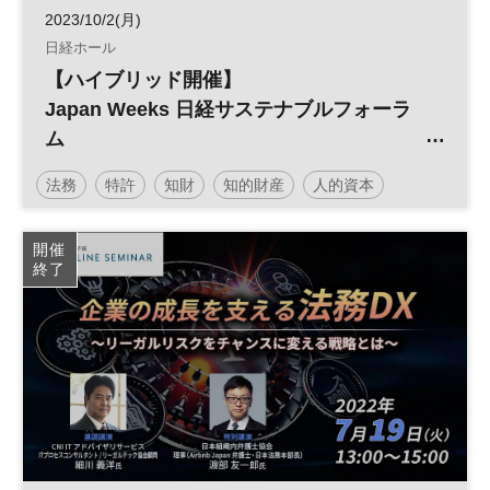
2023/10/2(月)
日経ホール
【ハイブリッド開催】
Japan Weeks 日経サステナブルフォーラ
ム
第1回NIKKEI知財・無形資産シンポジウム
法務
特許
知財
知的財産
人的資本
／世界の機関投資家の潮流
サステナビリティ
金融
経営
サステナブル
開催
終了
投資
参加無料