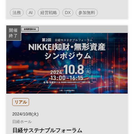
法務
AI
経営戦略
DX
参加無料
日経オンラインセミナー
開催
終了
リアル
2024/10/8(火)
日経ホール
日経サステナブルフォーラム