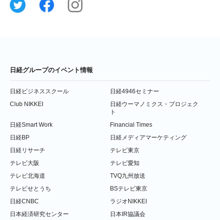
日経グループのイベント情報
日経ビジネススクール
日経4946セミナー
Club NIKKEI
日経ウーマノミクス・プロジェク
ト
日経Smart Work
Financial Times
日経BP
日経メディアマーケティング
日経リサーチ
テレビ東京
テレビ大阪
テレビ愛知
テレビ北海道
TVQ九州放送
テレビせとうち
BSテレビ東京
日経CNBC
ラジオNIKKEI
日本経済研究センター
日本IR協議会