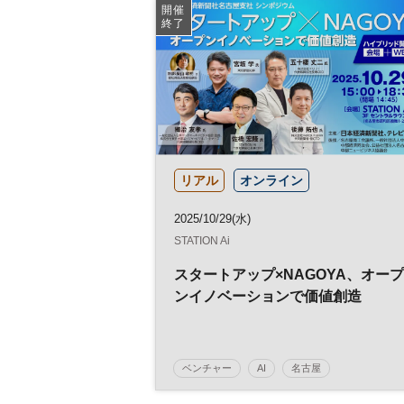
DX
参加無料
ヘルスケア
開催
終了
リアル
オンライン
2025/10/29(水)
STATION Ai
スタートアップ×NAGOYA、オープ
ンイノベーションで価値創造
ベンチャー
AI
名古屋
スタートアップ
参加無料