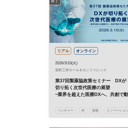
終了
リアル
オンライン
2026/3/10(火)
室町三井ホール＆カンファレンス
第37回製薬協政策セミナー DXが
切り拓く次世代医療の展望
~業界を超えた医療DXへ、共創で
かす新たな試み
ベンチャー
AI
創薬
イノベーショ
健康
ビジネス
医療
スタートアッ