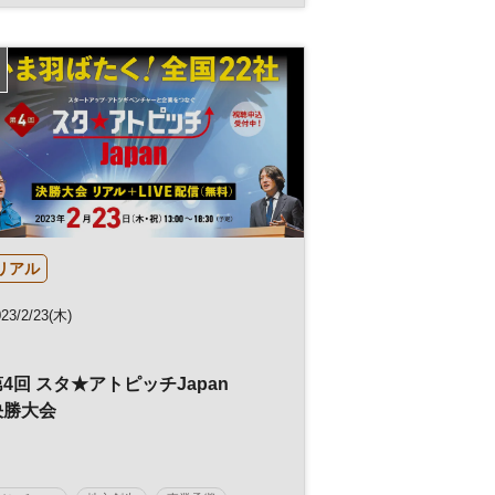
マネジメント
世界経営者会議
企業活動
エグゼクティブ
リアル
23/2/23(木)
4回 スタ★アトピッチJapan
決勝大会