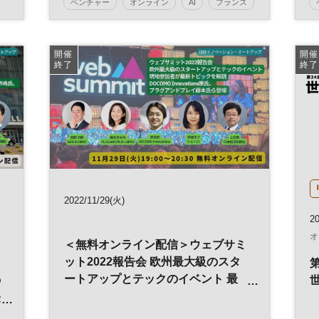
ベンチャー
オンライン
AI
フランス
な
ビバテクノロジー
平日夕方開催
オンライン講座
開催
開催
終了
終了
日経イノベーション・ミートアップ
イノベーション
デジタルトランスフォーメーション
人工知能
経営
ESG
SDGs
テクノロジー
スタートアップ
新規事業
フレンチテック
デジタル
パリ
DX
2022/11/29(火)
2
参加無料
オープンイノベーション
オ
＜無料オンライン配信＞ウェブサミ
ット2022報告会 欧州最大級のスタ
ートアップとテックのイベント 最
の
新トピックを現地参加者が報告 ウ
経
ェブサミット吉野氏、プラグアンド
・