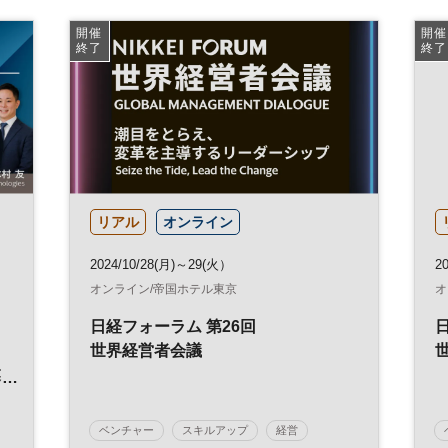
ビジネス
医療
スタートアップ
DX
開催
開催
終了
終了
参加無料
ヘルスケア
リアル
オンライン
2024/10/28(月)～29(火）
2
オンライン/帝国ホテル東京
オ
日経フォーラム 第26回
世界経営者会議
業
ベンチャー
スキルアップ
経営