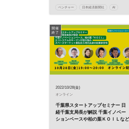
ミートアップ
ベンチャー
日本経済新聞社
AI
メタバース
モビリティ
日経イノベーション・ミートアップ
開催
終了
イノベーション
人工知能
テクノロジー
CES
スタートアップ
グローバル
参加無料
ヘルスケア
平日夜開催
2022/10/28(金)
オンライン
千葉県スタートアップセミナー 日
経千葉支局長が解説 千葉イノベー
ションベースや柏の葉ＫＯＩＬな
エコシステム スペースマーケット