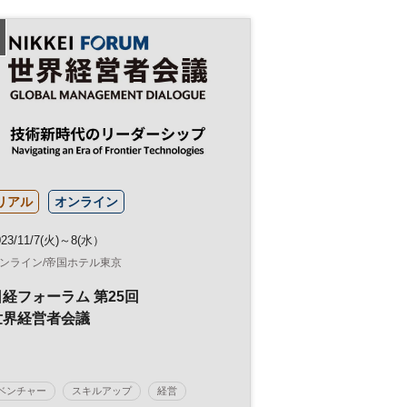
働き方
参加無料
リアル
オンライン
023/11/7(火)～8(水）
ンライン/帝国ホテル東京
日経フォーラム 第25回
世界経営者会議
ベンチャー
スキルアップ
経営