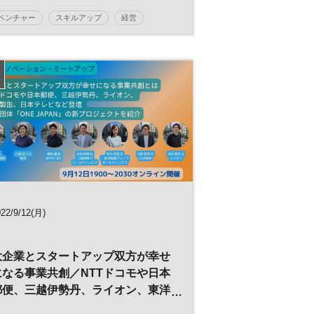
ベンチャー
スキルアップ
経営
マネジメント
世界経営者会議
企業活動
エグゼクティブ
22/9/12(月)
大企業とスタートアップ双方が幸せ
になる事業共創／NTTドコモや日本
郵便、三越伊勢丹、ライオン、東洋
製罐、日本テレビなどが議論【無料