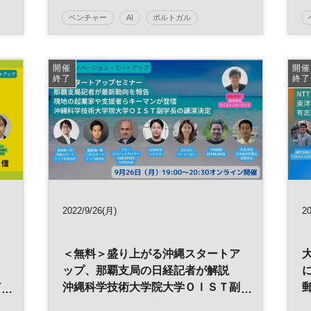
プレイ藤本氏ら登壇 ◆日経イノベ
ベンチャー
AI
ポルトガル
ーション・ミートアップ◆
日経イノベーション・ミートアップ
イノベーション
人工知能
開催
開催
終了
終了
スタートアップ
DX
オープンイノベーション
平日夜開催
2022/9/26(月)
20
＜無料＞盛り上がる沖縄スタートア
ップ、那覇支局の日経記者が解説
ど
沖縄科学技術大学院大学ＯＩＳＴ副
学長が講演 起業家や支援者らキー