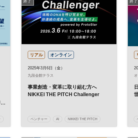
終了
終了
リアル
オンライン
2025年3月6日（金）
2
九段会館テラス
オ
事業創造・変革に取り組む方へ
NIKKEI THE PITCH Challenger
動
ン
ベンチャー
AI
NIKKEI THE PITCH
プ
事業創造
イノベーション
経営戦略