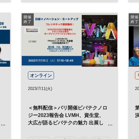
マネジメント
経営戦略
世界経営者会議
企業活動
エグゼクティブ
開催
開催
終了
終了
オンライン
2023/7/11(火)
20
＜無料配信＞パリ開催ビバテクノロ
第
ン
ジー2023報告会 LVMH、資生堂、
大広が語るビバテクの魅力 出展し
た東京都、狙いと成果