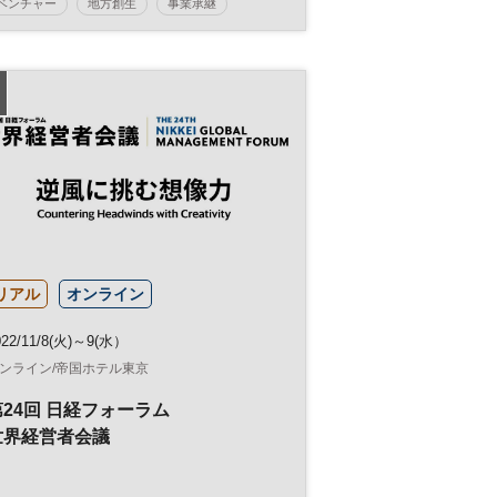
ベンチャー
地方創生
事業承継
スタートアップ
コンテスト
リアル
オンライン
022/11/8(火)～9(水）
ンライン/帝国ホテル東京
第24回 日経フォーラム
世界経営者会議