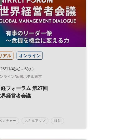
リアル
オンライン
025/11/4(火)～5(水）
ンライン/帝国ホテル東京
日経フォーラム 第27回
世界経営者会議
ベンチャー
スキルアップ
経営
マネジメント
経営戦略
グローバル