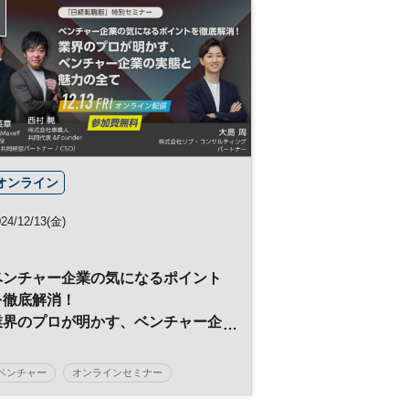
世界経営者会議
企業活動
エグゼクティブ
オンライン
024/12/13(金)
ベンチャー企業の気になるポイント
を徹底解消！
業界のプロが明かす、ベンチャー企
業の実態と魅力の全て
ベンチャー
オンラインセミナー
日経転職版
キャリア
スタートアップ