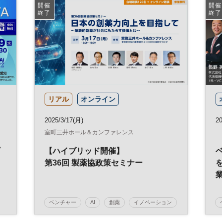
スタートアップ
新規事業
DX
開催
開催
終了
終了
参加無料
オープンイノベーション
リアル
オンライン
2025/3/17(月)
2
室町三井ホール＆カンファレンス
【ハイブリッド開催】
第36回 製薬協政策セミナー
ベンチャー
AI
創薬
イノベーション
デジタルトランスフォーメーション
健康