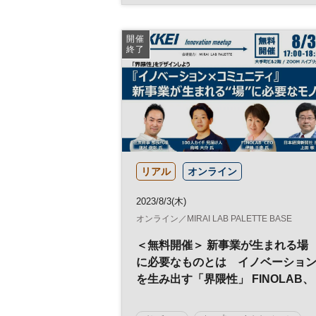
日経転職版
キャリア
スタートアップ
働き方
参加無料
開催
終了
リアル
オンライン
2023/8/3(木)
オンライン／MIRAI LAB PALETTE BASE
＜無料開催＞ 新事業が生まれる場
に必要なものとは イノベーショ
を生み出す「界隈性」 FINOLAB、
100人カイギ、住友商事のコミュニ
ティプロデューサーが集結 新規事