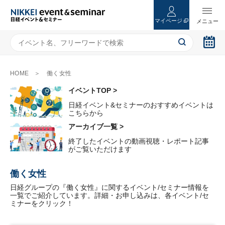
マイページ
HOME
働く女性
イベントTOP >
日経イベント&セミナーのおすすめイベントは
こちらから
アーカイブ一覧 >
終了したイベントの動画視聴・レポート記事
がご覧いただけます
働く女性
日経グループの『働く女性』に関するイベント/セミナー情報を
一覧でご紹介しています。詳細・お申し込みは、各イベント/セ
ミナーをクリック！