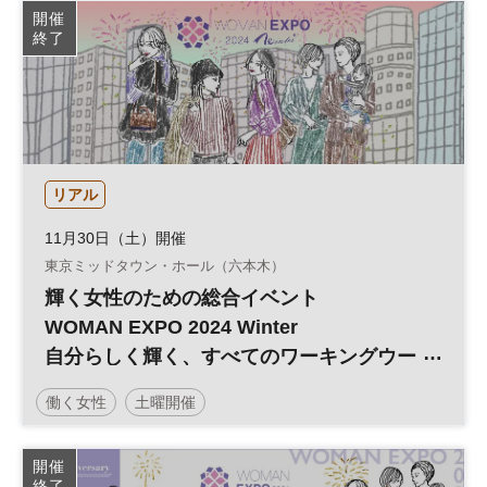
開催
終了
リアル
11月30日（土）開催
東京ミッドタウン・ホール（六本木）
輝く女性のための総合イベント
WOMAN EXPO 2024 Winter
自分らしく輝く、すべてのワーキングウー
マンのために
働く女性
土曜開催
日経ウーマノミクス・プロジェクト
健康
開催
終了