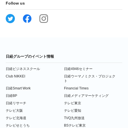
Follow us
日経グループのイベント情報
日経ビジネススクール
日経4946セミナー
Club NIKKEI
日経ウーマノミクス・プロジェク
ト
日経Smart Work
Financial Times
日経BP
日経メディアマーケティング
日経リサーチ
テレビ東京
テレビ大阪
テレビ愛知
テレビ北海道
TVQ九州放送
テレビせとうち
BSテレビ東京