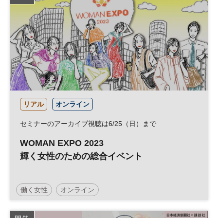
女性リーダー
参加無料
リアル
オンライン
セミナーのアーカイブ視聴は6/25（日）まで
WOMAN EXPO 2023
輝く女性のための総合イベント
働く女性
オンライン
日経ウーマノミクス・プロジェクト
健康