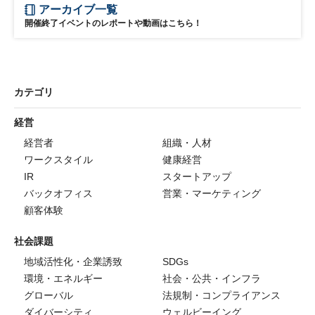
アーカイブ一覧
開催終了イベントのレポートや動画はこちら！
カテゴリ
経営
経営者
組織・人材
ワークスタイル
健康経営
IR
スタートアップ
バックオフィス
営業・マーケティング
顧客体験
社会課題
地域活性化・企業誘致
SDGs
環境・エネルギー
社会・公共・インフラ
グローバル
法規制・コンプライアンス
ダイバーシティ
ウェルビーイング