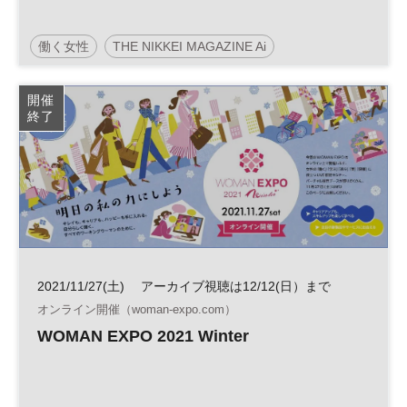
働く女性
THE NIKKEI MAGAZINE Ai
ライフスタイル
メイクアップ
開催
終了
2021/11/27(土) アーカイブ視聴は12/12(日）まで
オンライン開催（woman-expo.com）
WOMAN EXPO 2021 Winter