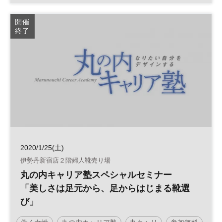
キャリア
リーダーシップ
ダイバーシティ
開催
終了
グローバル
働き方
女性
2020/1/25(土)
伊勢丹新宿店２階婦人靴売り場
丸の内キャリア塾スペシャルセミナー
「美しさは足元から、足からはじまる靴選
び」