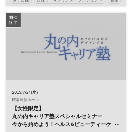
キャリア
資産形成
プレゼント付
女性リーダー
開催
終了
土日祝開催
2019/7/24(水)
時事通信ホール
【女性限定】
丸の内キャリア塾スペシャルセミナー
今から始めよう！ヘルス&ビューティーケ