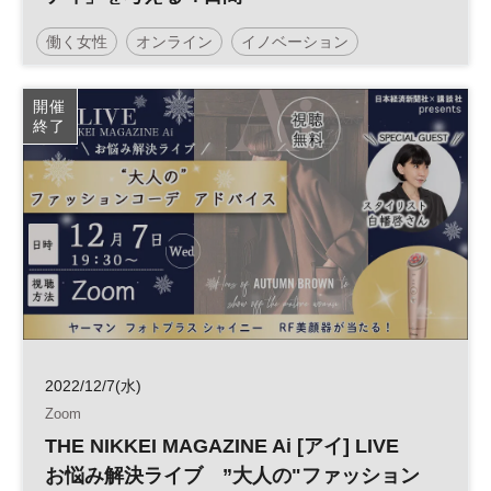
働く女性
オンライン
イノベーション
働き方改革
経営戦略
人事
ダイバーシティ
開催
終了
グローバル
女性活躍
日経バーチャル・グローバルフォーラム
2022/12/7(水)
Zoom
THE NIKKEI MAGAZINE Ai [アイ] LIVE
お悩み解決ライブ ”大人の"ファッション