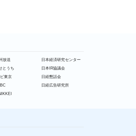
九州放送
日本経済研究センター
せとうち
日本IR協議会
レビ東京
日経懇話会
BC
日経広告研究所
IKKEI