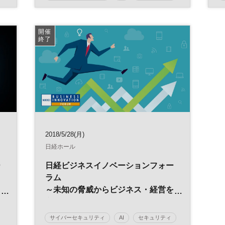
人工知能
フィンテック
IT
IoT
クラウド
自動運転
デジタル化
開催
終了
サイバー攻撃
情報セキュリティ
国際会議
2018/5/28(月)
日経ホール
ー
日経ビジネスイノベーションフォー
ラム
～未知の脅威からビジネス・経営を
と
守る～
ＡＩセキュリティーフォーラム
サイバーセキュリティ
AI
セキュリティ