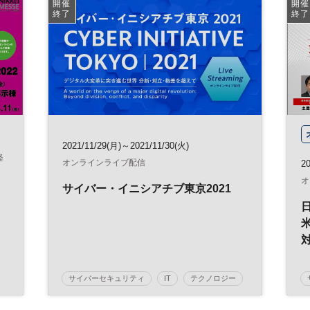
開催
開催
終了
終了
2021/11/29(月)～2021/11/30(火)
経
オンラインライブ配信
2
オ
サイバー・イニシアチブ東京2021
サイバーセキュリティ
IT
テクノロジー
企業経営