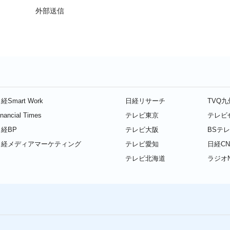
外部送信
経Smart Work
日経リサーチ
TVQ
inancial Times
テレビ東京
テレビ
経BP
テレビ大阪
BSテ
日経メディアマーケティング
テレビ愛知
日経CN
テレビ北海道
ラジオN