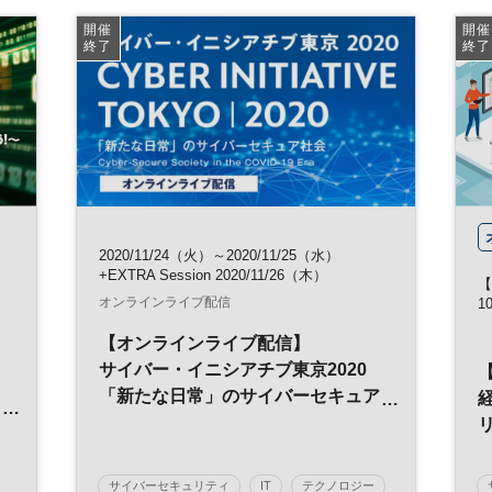
開催
開催
終了
終了
2020/11/24（火）～2020/11/25（水）
+EXTRA Session 2020/11/26（木）
【
オンラインライブ配信
1
【オンラインライブ配信】
サイバー・イニシアチブ東京2020
ィ
「新たな日常」のサイバーセキュア
社会
サイバーセキュリティ
IT
テクノロジー