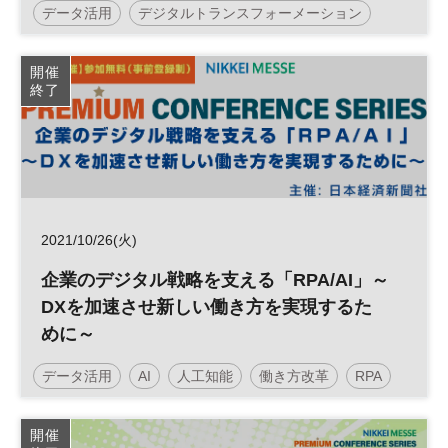
データ活用
デジタルトランスフォーメーション
データドリブン
DX
日経オンラインセミナー
開催
終了
2021/10/26(火)
企業のデジタル戦略を支える「RPA/AI」～
DXを加速させ新しい働き方を実現するた
めに～
データ活用
AI
人工知能
働き方改革
RPA
DX
参加無料
開催