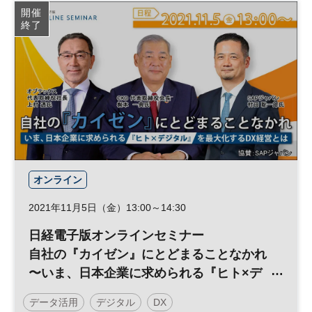
リスクマネジメント
ビッグデータ
DX
開催
終了
日経メッセプレミアム・カンファレンス・シリーズ
オンライン
2021年11月5日（金）13:00～14:30
日経電子版オンラインセミナー
自社の『カイゼン』にとどまることなかれ
〜いま、日本企業に求められる『ヒト×デ
ジタル』を最大化するDX経営とは〜
データ活用
デジタル
DX