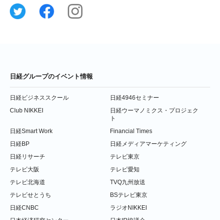
日経グループのイベント情報
日経ビジネススクール
日経4946セミナー
Club NIKKEI
日経ウーマノミクス・プロジェク
ト
日経Smart Work
Financial Times
日経BP
日経メディアマーケティング
日経リサーチ
テレビ東京
テレビ大阪
テレビ愛知
テレビ北海道
TVQ九州放送
テレビせとうち
BSテレビ東京
日経CNBC
ラジオNIKKEI