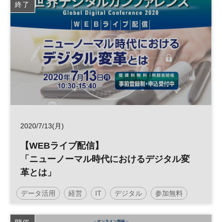
終了
2020/7/13(月)
【WEBライブ配信】
「ニューノーマル時代におけるデジタル変
革とは」
データ活用
経営
IT
デジタル
参加無料