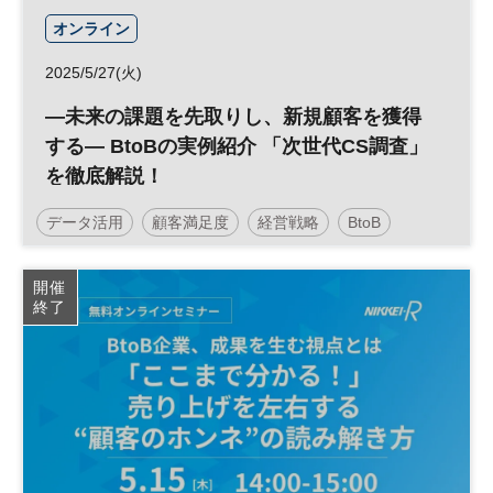
オンライン
2025/5/27(火)
―未来の課題を先取りし、新規顧客を獲得
する― BtoBの実例紹介 「次世代CS調査」
を徹底解説！
データ活用
顧客満足度
経営戦略
BtoB
マーケティング
データ
参加無料
開催
終了