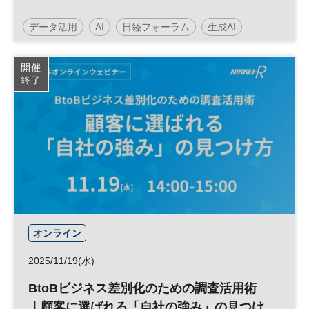
データ活用
AI
日経フォーラム
生成AI
量子コンピューター
国際情勢
開催
終了
サイバーセキュリティ
参加無料
オンライン
2025/11/19(水)
BtoBビジネス差別化のための調査活用術
｜顧客に選ばれる「自社の強み」の見つけ