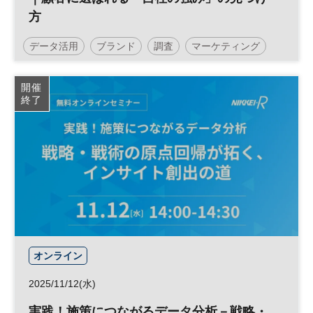
方
データ活用
ブランド
調査
マーケティング
BtoBマーケティング
参加無料
開催
終了
オンライン
2025/11/12(水)
実践！施策につながるデータ分析－戦略・