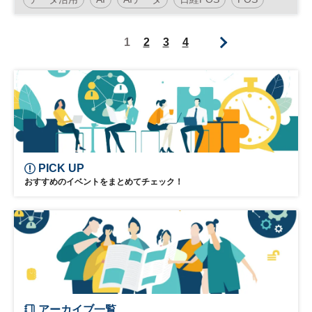
消費財
食品
データ
営業
1
2
3
4
PICK UP
おすすめのイベントをまとめてチェック！
アーカイブ一覧