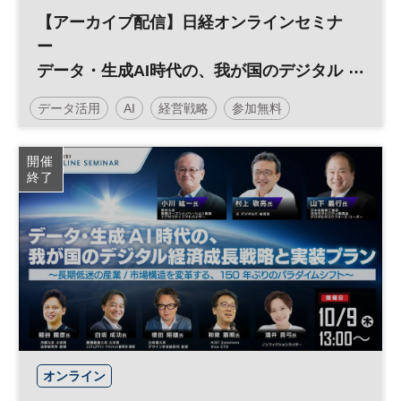
【アーカイブ配信】日経オンラインセミナ
ー
データ・生成AI時代の、我が国のデジタル
経済成長戦略と実装プラン～長期低迷の産
データ活用
AI
経営戦略
参加無料
業/市場構造を変革する、150年ぶりのパラ
ダイムシフト～
日経オンラインセミナー
開催
終了
オンライン