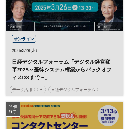
オンライン
2025/3/26(水)
日経デジタルフォーラム「デジタル経営変
革2025～基幹システム構築からバックオフ
ィスDXまで～」
データ活用
AI
日経デジタルフォーラム
経営戦略
DX
参加無料
開催
終了