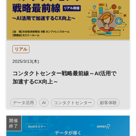
リアル
2025/3/13(木)
コンタクトセンター戦略最前線～AI活用で
加速するCX向上～
データ活用
AI
コンタクトセンター
顧客体験
テクノロジー
CX
データ
開催
終了
日経メッセプレミアム・カンファレンス・シリーズ