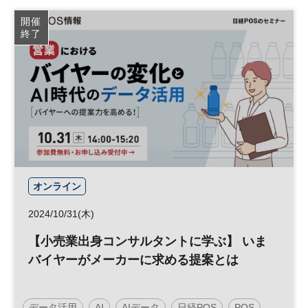
経営戦略
テクノロジー
DX
参加無料
開催
終了
オンライン
2024/10/31(木)
【小売業出身コンサルタントに学ぶ】 いま
バイヤーがメーカーに求める提案とは
データ活用
AI
AIデータ
日経POS
POS