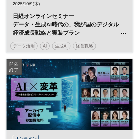
2025/10/9(木)
日経オンラインセミナー
データ・生成AI時代の、我が国のデジタル
経済成長戦略と実装プラン
～長期低迷の産業/市場構造を変革する、
データ活用
AI
生成AI
経営戦略
150年ぶりのパラダイムシフト～
日経オンラインセミナー
開催
終了
オンライン