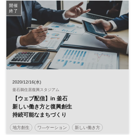
開催
終了
2020/12/16(水)
釜石鵜住居復興スタジアム
【ウェブ配信】in 釜石
新しい働き方と復興創生
持続可能なまちづくり
地方創生
ワ―ケーション
新しい働き方