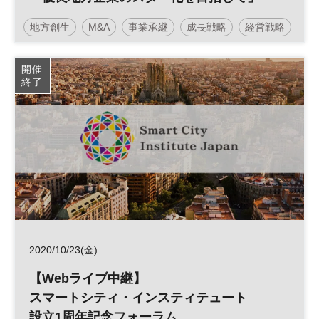
～地域経済を活性化させる企業の成長戦略
地方創生
M&A
事業承継
成長戦略
経営戦略
とは～
参加無料
開催
終了
2020/10/23(金)
【Webライブ中継】
スマートシティ・インスティテュート
設立1周年記念フォーラム