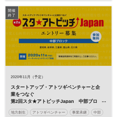
投資
スタートアップ
スタ★アトピッチ
開催
終了
参加無料
2020年11月（予定）
スタートアップ・アトツギベンチャーと企
業をつなぐ
第2回スタ★アトピッチJapan 中部ブロ
ック
地方創生
アトツギベンチャー
事業承継
中部