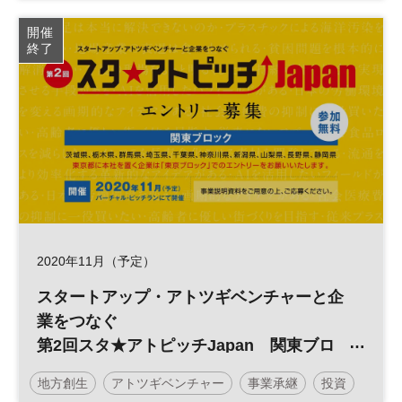
投資
スタートアップ
スタ★アトピッチ
開催
終了
参加無料
2020年11月（予定）
スタートアップ・アトツギベンチャーと企
業をつなぐ
第2回スタ★アトピッチJapan 関東ブロ
ック
地方創生
アトツギベンチャー
事業承継
投資