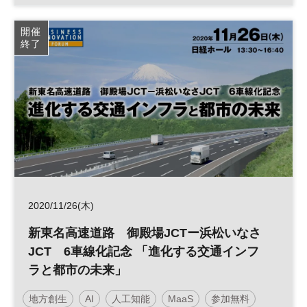
スタートアップ
スタ★アトピッチ
参加無料
開催
終了
2020/11/26(木)
新東名高速道路 御殿場JCTー浜松いなさ
JCT 6車線化記念 「進化する交通インフ
ラと都市の未来」
地方創生
AI
人工知能
MaaS
参加無料