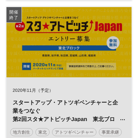
北海道
スタートアップ
スタ★アトピッチ
開催
終了
参加無料
2020年11月（予定）
スタートアップ・アトツギベンチャーと企
業をつなぐ
第2回スタ★アトピッチJapan 東北ブロ
ック
地方創生
東北
アトツギベンチャー
事業承継