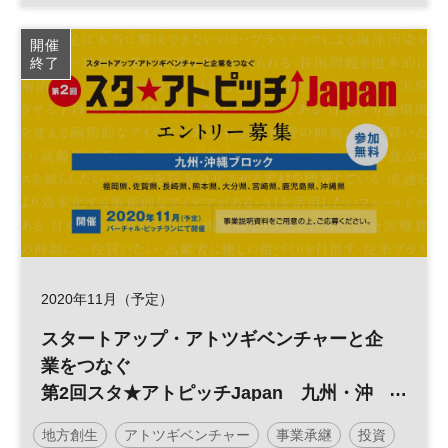
スタートアップ
四国
スタ★アトピッチ
開催
終了
参加無料
2020年11月（予定）
スタートアップ・アトツギベンチャーと企
業をつなぐ
第2回スタ★アトピッチJapan 九州・沖
縄ブロック
地方創生
アトツギベンチャー
事業承継
投資