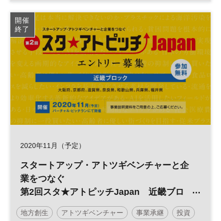
投資
スタートアップ
スタ★アトピッチ
開催
終了
参加無料
2020年11月（予定）
スタートアップ・アトツギベンチャーと企
業をつなぐ
第2回スタ★アトピッチJapan 近畿ブロ
ック
地方創生
アトツギベンチャー
事業承継
投資