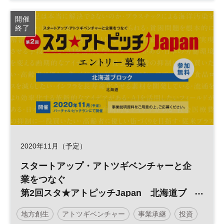
関東
スタートアップ
スタ★アトピッチ
開催
終了
参加無料
2020年11月（予定）
スタートアップ・アトツギベンチャーと企
業をつなぐ
第2回スタ★アトピッチJapan 北海道ブ
ロック
地方創生
アトツギベンチャー
事業承継
投資