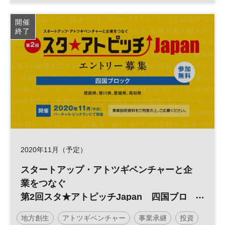
投資
スタートアップ
スタ★アトピッチ
開催
終了
参加無料
2020年11月（予定）
スタートアップ・アトツギベンチャーと企
業をつなぐ
第2回スタ★アトピッチJapan 四国ブロ
ック
地方創生
アトツギベンチャー
事業承継
投資