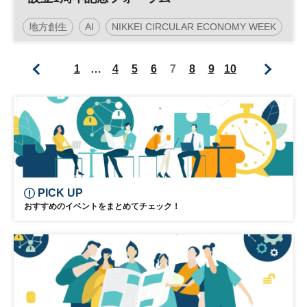
地方創生
AI
NIKKEI CIRCULAR ECONOMY WEEK
人工知能
スマートシティ
参加無料
1
…
4
5
6
7
8
9
10
PICK UP
おすすめのイベントをまとめてチェック！