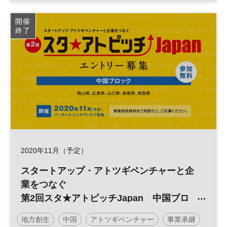
近畿
スタートアップ
スタ★アトピッチ
開催
終了
参加無料
2020年11月（予定）
スタートアップ・アトツギベンチャーと企
業をつなぐ
第2回スタ★アトピッチJapan 中国ブロ
ック
地方創生
中国
アトツギベンチャー
事業承継