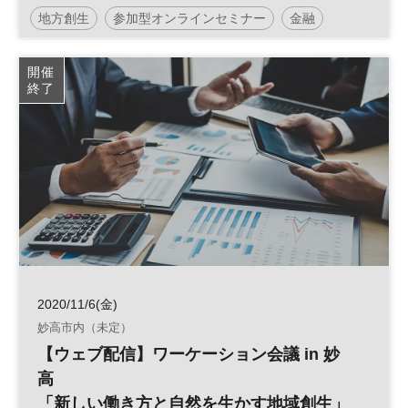
治氏
地方創生
参加型オンラインセミナー
金融
地域活性化
参加無料
平日夜開催
開催
終了
2020/11/6(金)
妙高市内（未定）
【ウェブ配信】ワーケーション会議 in 妙
高
「新しい働き方と自然を生かす地域創生」