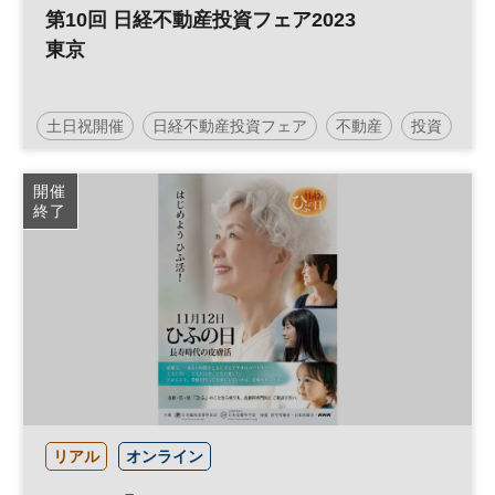
第10回 日経不動産投資フェア2023
東京
土日祝開催
日経不動産投資フェア
不動産
投資
資産形成
人生100年
人生100年時代
参加無料
開催
終了
リアル
オンライン