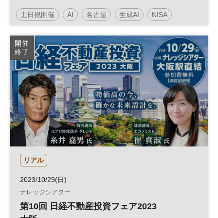
土日祝開催
AI
名古屋
生成AI
NISA
個人投資家
株式投資
参加無料
開催
終了
リアル
2023/10/29(日)
ナレッジシアター
第10回 日経不動産投資フェア2023