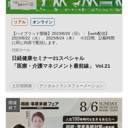
リアル
オンライン
【ハイブリッド開催】2023/8/20（日）・【web配信】
2023/8/22（火）、2023/8/24（木） ※2日間、記載時間
に同じ内容で配信します。
日経ホール
日経健康セミナー21スペシャル
「医療・介護マネジメント最前線」 Vol.21
土日祝開催
デジタルトランスフォーメーション
事業承継
健康
医療・介護マネジメント
不動産
開催
終了
医療
日経健康セミナー
不動産活用
介護
病院経営
DX
診療報酬
参加無料