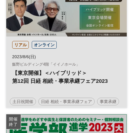
リアル
オンライン
2023/8/6(日)
飯野ビルディング4階「イイノホール」
【東京開催】＜ハイブリッド＞
第12回 日経 相続・事業承継フェア2023
土日祝開催
日経 相続・事業承継フェア
事業承継
不動産
終活
相続対策
相続
資産承継
開催
終了
人生100年時代
参加無料