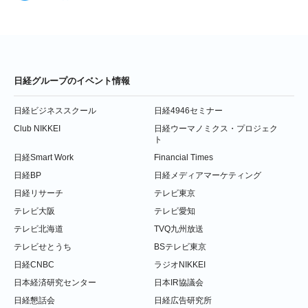
日経グループのイベント情報
日経ビジネススクール
日経4946セミナー
Club NIKKEI
日経ウーマノミクス・プロジェク
ト
日経Smart Work
Financial Times
日経BP
日経メディアマーケティング
日経リサーチ
テレビ東京
テレビ大阪
テレビ愛知
テレビ北海道
TVQ九州放送
テレビせとうち
BSテレビ東京
日経CNBC
ラジオNIKKEI
日本経済研究センター
日本IR協議会
日経懇話会
日経広告研究所