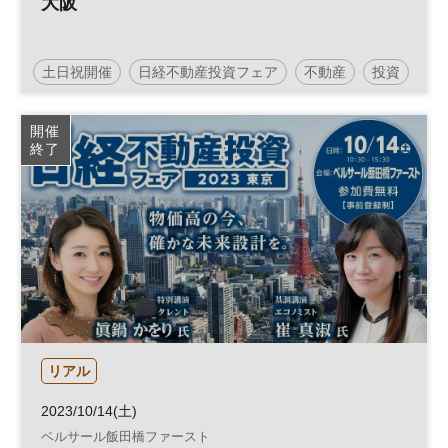
大阪
土日祝開催
日経不動産投資フェア
不動産
投資
資産形成
人生100年
人生100年時代
参加無料
開催
終了
リアル
2023/10/14(土)
ベルサール飯田橋ファースト