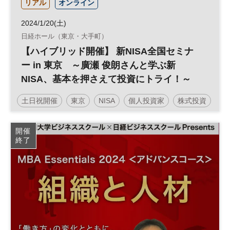
リアル
オンライン
2024/1/20(土)
日経ホール（東京・大手町）
【ハイブリッド開催】 新NISA全国セミナ
ー in 東京 ～廣瀬 俊朗さんと学ぶ新
NISA、基本を押さえて投資にトライ！～
土日祝開催
東京
NISA
個人投資家
株式投資
マネー
資産形成
人生100年
日経ホール
開催
終了
資産運用
参加無料