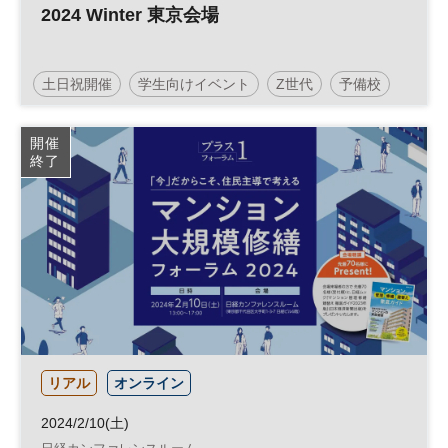
2024 Winter 東京会場
土日祝開催
学生向けイベント
Z世代
予備校
受験
塾
医療
医学部
大学
教育
開催
終了
リアル
オンライン
2024/2/10(土)