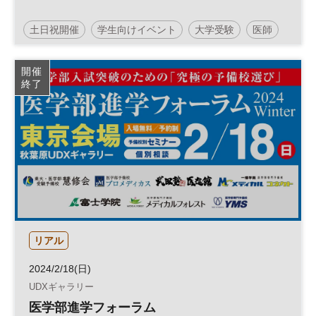
土日祝開催
学生向けイベント
大学受験
医師
Z世代
予備校
受験
医療
医学部
参加無料
開催
終了
リアル
2024/2/18(日)
UDXギャラリー
医学部進学フォーラム