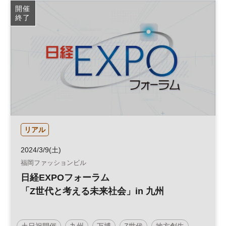
開催
終了
リアル
2024/3/9(土)
福岡ファッションビル
日経EXPOフォーラム
「Z世代と考える未来社会」in 九州
土日祝開催
九州
万博
Z世代
地方創生