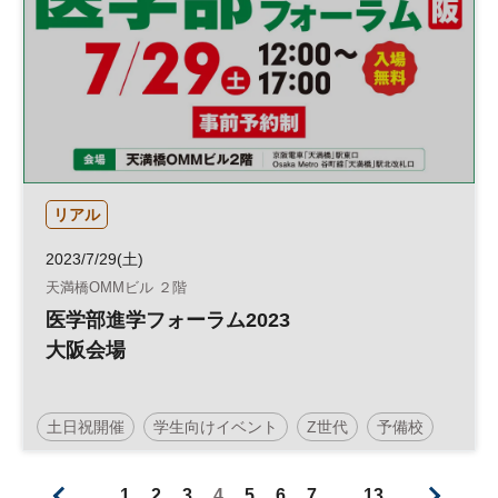
リアル
2023/7/29(土)
天満橋OMMビル ２階
医学部進学フォーラム2023
大阪会場
土日祝開催
学生向けイベント
Z世代
予備校
受験
塾
医療
医学部
大学
進学
教育
1
2
3
4
5
6
7
…
13