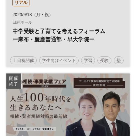
リアル
2023/9/18（月・祝）
日経ホール
中学受験と子育てを考えるフォーラム
ー麻布・慶應普通部・早大学院ー
土日祝開催
学生向けイベント
学習
受験
塾
教育
中学受験
子育て
参加無料
開催
終了