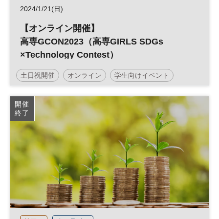
2024/1/21(日)
【オンライン開催】
高専GCON2023（高専GIRLS SDGs
×Technology Contest）
土日祝開催
オンライン
学生向けイベント
高専女子
高専
GCON
社会課題
開催
終了
サステナビリティ
サステナブル
SDGs
女性活躍
コンテスト
参加無料