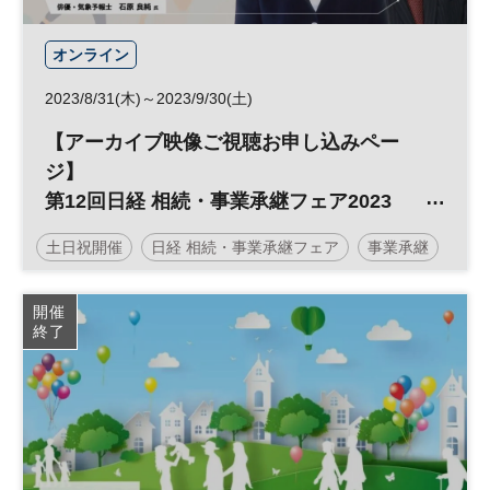
オンライン
2023/8/31(木)～2023/9/30(土)
【アーカイブ映像ご視聴お申し込みペー
ジ】
第12回日経 相続・事業承継フェア2023
～相続・資産承継対策編～ 人生100年時代
土日祝開催
日経 相続・事業承継フェア
事業承継
を生きるあなたへ
相続・資産承継対策の最前線
不動産
終活
相続対策
相続
資産承継
開催
終了
人生100年時代
参加無料