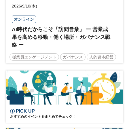
2026/9/10(木)
オンライン
AI時代だからこそ「訪問営業」 ー 営業成
果を高める移動・働く場所・ガバナンス戦
略 ー
従業員エンゲージメント
ガバナンス
人的資本経営
営業戦略
働き方改革
DX
参加無料
PICK UP
おすすめのイベントをまとめてチェック！