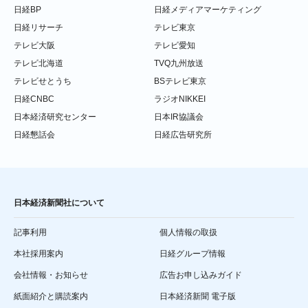
日経BP
日経メディアマーケティング
日経リサーチ
テレビ東京
テレビ大阪
テレビ愛知
テレビ北海道
TVQ九州放送
テレビせとうち
BSテレビ東京
日経CNBC
ラジオNIKKEI
日本経済研究センター
日本IR協議会
日経懇話会
日経広告研究所
日本経済新聞社について
記事利用
個人情報の取扱
本社採用案内
日経グループ情報
会社情報・お知らせ
広告お申し込みガイド
紙面紹介と購読案内
日本経済新聞 電子版