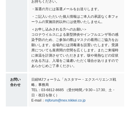
お持ちください。
・落選の方には落選メールをお送りします。
・ご記入いただいた個人情報はご本人の承諾なく本フォ
ーラムの実施目的以外には使用いたしません。
＜お申し込みされる方へのお願い＞
コロナウイルスによる新型肺炎やインフルエンザ等の感
染予防のため、ご参加の際はマスクの着用にご協力をお
願いします。会場内には消毒液を設置いたします。受講
席についても座席間の空間を広くします。またご来場時
に体温を計測させていただきます。咳や発熱などの症状
がある方は、入場をご遠慮いただく場合がありますので
あらかじめご了承ください。
お問い
日経MJフォーラム「カスタマー・エクスペリエンス戦
合わせ
略」事務局
TEL：03-6812-8685 （受付時間／9:30～17:30、土・
日・祝日を除く）
E-mail：
mjforum@nex.nikkei.co.jp