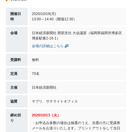
開催日
2020/10/19(月)
時
13:00～14:40（開場12:30）
会場
日本経済新聞社 西部支社 大会議室（福岡県福岡市博多区
博多駅東2-16-1）
会場の詳細はこちら
受講料
無料
定員
70名
主催
日本経済新聞社
協賛
ヤプリ、サテライトオフィス
締め切
2020/10/13（火）
り
・お申込み多数の場合は抽選のうえ、当選の方に受講券
メールをお送りいたします。プリントアウトをして当日