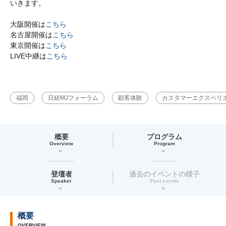
いきます。
大阪開催は
こちら
名古屋開催は
こちら
東京開催は
こちら
LIVE中継は
こちら
福岡
日経MJフォーラム
顧客体験
カスタマーエクスペリ
概要
プログラム
Overview
Program
登壇者
過去のイベントの様子
Speaker
Past events
概要
OVERVIEW