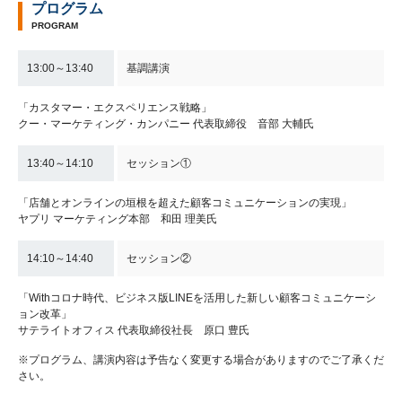
プログラム
PROGRAM
13:00～13:40
基調講演
「カスタマー・エクスペリエンス戦略」
クー・マーケティング・カンパニー 代表取締役 音部 大輔氏
13:40～14:10
セッション①
「店舗とオンラインの垣根を超えた顧客コミュニケーションの実現」
ヤプリ マーケティング本部 和田 理美氏
14:10～14:40
セッション②
「Withコロナ時代、ビジネス版LINEを活用した新しい顧客コミュニケーシ
ョン改革」
サテライトオフィス 代表取締役社長 原口 豊氏
※プログラム、講演内容は予告なく変更する場合がありますのでご了承くだ
さい。