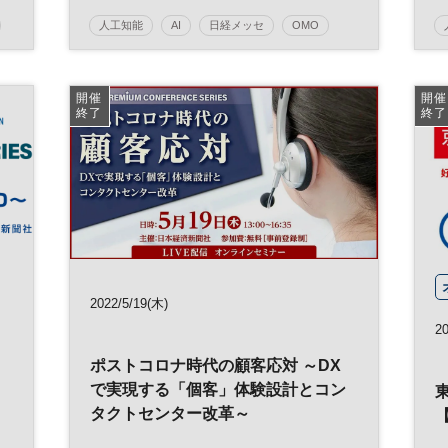
人工知能
AI
日経メッセ
OMO
イノベーション
オムニチャネル
EC
デジタル
リテールテックJAPAN
開催
開催
終了
終了
日経メッセプレミアム・カンファレンス・シリー
ズ
プレミアム・カンファレンス・シリーズ
2022/5/19(木)
2
ポストコロナ時代の顧客応対 ～DX
で実現する「個客」体験設計とコン
タクトセンター改革～