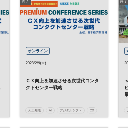
終了
終了
オンライン
2023/2/9(木)
20
速
ＣＸ向上を加速させる次世代コンタ
戦
クトセンター戦略
人工知能
AI
デジタルシフト
CX
参加無料