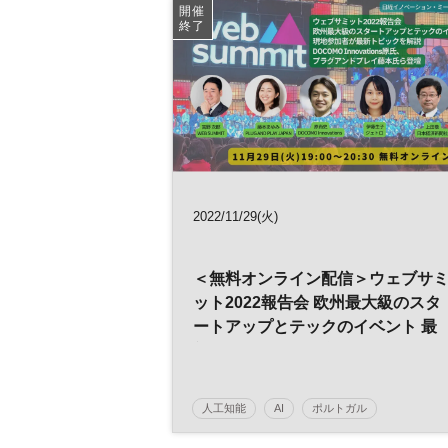
日経メッセプレミアム・カンファレンス・シリー
開催
ズ
終了
プレミアム・カンファレンス・シリーズ
2022/11/29(火)
＜無料オンライン配信＞ウェブサ
ット2022報告会 欧州最大級のスタ
ートアップとテックのイベント 最
新トピックを現地参加者が報告 ウ
ェブサミット吉野氏、プラグアン
プレイ藤本氏ら登壇 ◆日経イノベ
人工知能
AI
ポルトガル
ーション・ミートアップ◆
日経イノベーション・ミートアップ