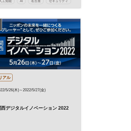
人工知能
AI
名古屋
セキュリティ
イノベーション
働き方改革
クラウド
HRテック
製造業
DX
リアル
022/5/26(木)～2022/5/27(金)
関西デジタルイノベーション 2022