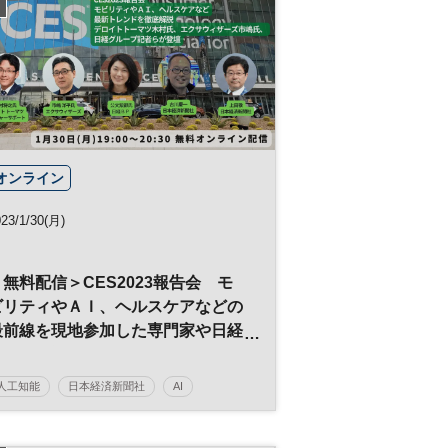
オンライン
23/1/30(月)
＜無料配信＞CES2023報告会 モ
ビリティやＡＩ、ヘルスケアなどの
最前線を現地参加した専門家や日経
記者が解説◇日経イノベーション・
ミートアップ
人工知能
日本経済新聞社
AI
メタバース
モビリティ