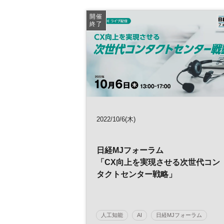
イノベーション
スタートアップ
DX
開催
終了
オープンイノベーション
平日夜開催
ベンチャー
2022/10/6(木)
日経MJフォーラム
「CX向上を実現させる次世代コン
タクトセンター戦略」
人工知能
AI
日経MJフォーラム