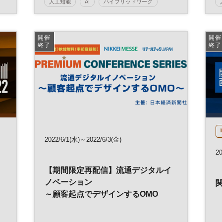
人工知能
AI
ハイブリッドワーク
日経メッセ
働き方改革
RPA
DX
参加無料
開催
開催
終了
終了
日経メッセプレミアム・カンファレンス・シリー
ズ
プレミアム・カンファレンス・シリーズ
2022/6/1(水)～2022/6/3(金)
2
【期間限定再配信】流通デジタルイ
ノベーション
～顧客起点でデザインするOMO