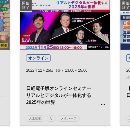
日経メッセプレミアム・カンファレンス・シリー
開催
開催
ズ
終了
終了
プレミアム・カンファレンス・シリーズ
オンライン
2022年11月25日（金）13:00～15:00
2
オ
ミ
日経電子版オンラインセミナー
リアルとデジタルが一体化する
日
2025年の世界
ド
～テクノロジーが切り開く、企業横
断・業界横断のサービスとは～
人工知能
AI
メタバース
サステナビリティ
テクノロジー