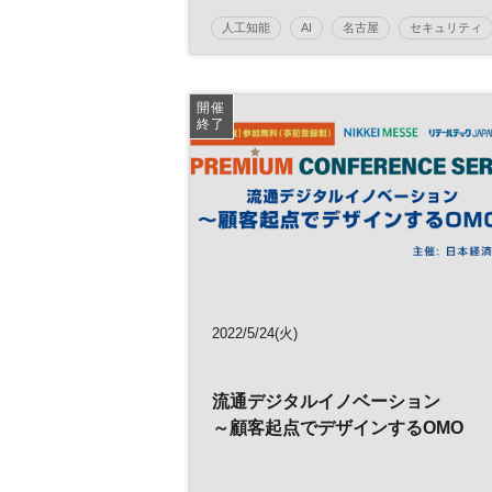
人工知能
AI
名古屋
セキュリティ
イノベーション
働き方改革
クラウド
HRテック
製造業
DX
開催
終了
2022/5/24(火)
流通デジタルイノベーション
～顧客起点でデザインするOMO