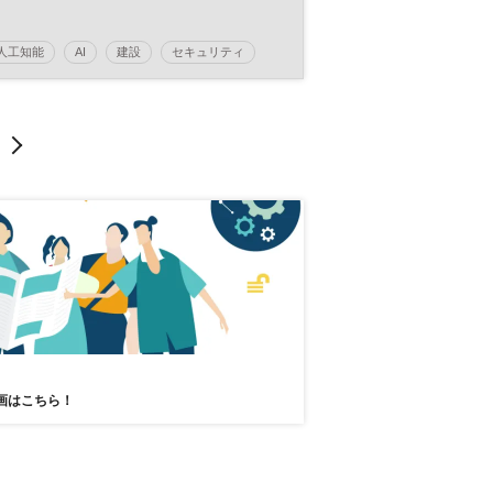
人工知能
AI
建設
セキュリティ
イノベーション
働き方改革
クラウド
HRテック
製造業
デジタル
DX
画はこちら！