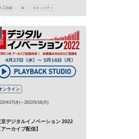
人工知能
AI
セキュリティ
イノベーション
働き方改革
クラウド
HRテック
製造業
DX
オンライン
022/4/27(水)～2022/5/16(月)
東京デジタルイノベーション 2022
【アーカイブ配信】