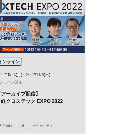
日経イノベーション・ミートアップ
イノベーション
テクノロジー
CES
スタートアップ
グローバル
参加無料
ヘルスケア
平日夜開催
ベンチャー
オンライン
022/10/24(月)～2022/11/6(日)
ンライン開催
【アーカイブ配信】
経クロステック EXPO 2022
人工知能
AI
セキュリティ
デジタルトランスフォーメーション